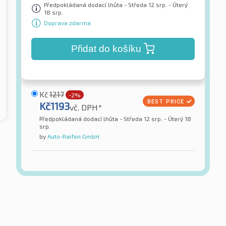
Předpokládaná dodací lhůta - Středa 12 srp. - Úterý
18 srp.
Doprava zdarma
Přidat do košíku
Kč
1217
-2%
Kč
1193
vč. DPH*
Předpokládaná dodací lhůta - Středa 12 srp. - Úterý 18
srp.
by
Auto-Raifen GmbH
Aptany
3 4S 3PMSF
RC501 3PMSF M+S
tiky všech sezón
Pneumatiky všech sezón