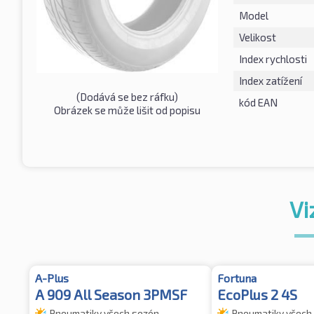
Model
Velikost
Index rychlosti
Index zatížení
(Dodává se bez ráfku)
kód EAN
Obrázek se může lišit od popisu
Vi
A-Plus
Fortuna
A 909 All Season 3PMSF
EcoPlus 2 4S
Pneumatiky všech sezón
Pneumatiky všech