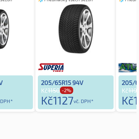
V
205/65R15 94V
205/6
Kč
1150
Kč
119
-2%
Kč
1127
Kč
1
. DPH*
vč. DPH*