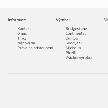
Informace
Výrobci
Ve
Kontakt
Bridgestone
O nás
Continental
Tiráž
Dunlop
Nápověda
Goodyear
Právo na odstoupení
Michelin
Pirelli
Všichni výrobci