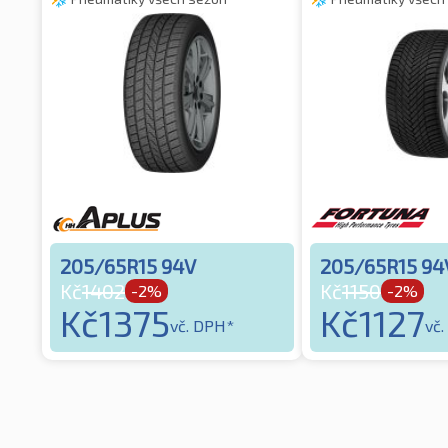
205/65R15 94V
205/65R15 94
Kč
1402
Kč
1150
-2%
-2%
Kč
1375
Kč
1127
vč. DPH*
vč