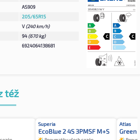
AS909
205/65R15
V
(240 km/h)
94
(670 kg)
6924064138681
z též
Superia
Atlas
EcoBlue 2 4S 3PMSF M+S
Green 
 sezón
Pneumatiky všech sezón
Pneuma