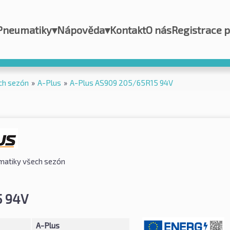
Pneumatiky
▾
Nápověda
▾
Kontakt
O nás
Registrace 
ch sezón
»
A-Plus
»
A-Plus AS909 205/65R15 94V
atiky všech sezón
5 94V
A-Plus