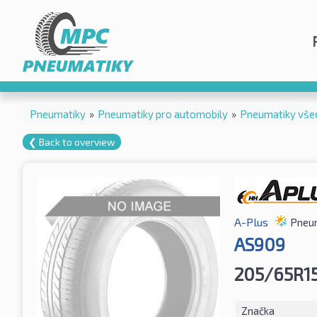
Pneumatiky
»
Pneumatiky pro automobily
»
Pneumatiky vše
❮ Back to overview
A-Plus
Pneum
AS909
205/65R1
Značka