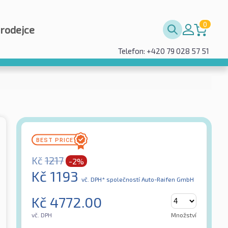
0
prodejce
Telefon: +420 79 028 57 51
Kč
1217
-2%
Kč
1193
vč. DPH*
společností Auto-Raifen GmbH
Kč
4772.00
vč. DPH
Množství