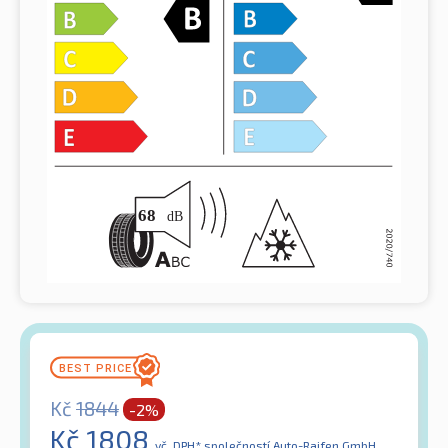
Kč
1844
-2%
Kč
1808
vč. DPH*
společností Auto-Raifen GmbH