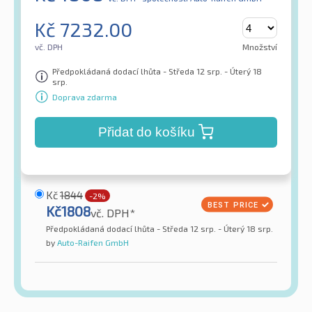
Kč
7232.00
vč. DPH
Množství
Předpokládaná dodací lhůta - Středa 12 srp. - Úterý 18
srp.
Doprava zdarma
Přidat do košíku
Kč
1844
-2%
Kč
1808
vč. DPH*
Předpokládaná dodací lhůta - Středa 12 srp. - Úterý 18 srp.
by
Auto-Raifen GmbH