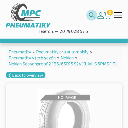
0
Telefon: +420 79 028 57 51
Pneumatiky
»
Pneumatiky pro automobily
»
Pneumatiky všech sezón
»
Nokian
»
Nokian Seasonproof 2 185/65R15 92V XL M+S 3PMSF TL
❮ Back to overview