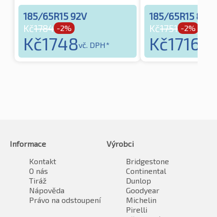
185/65R15 92V
185/65R15 88H
Kč
1784
Kč
1751
-2%
-2%
Kč
1748
Kč
1716
vč. DPH*
vč. 
Informace
Výrobci
Kontakt
Bridgestone
O nás
Continental
Tiráž
Dunlop
Nápověda
Goodyear
Právo na odstoupení
Michelin
Pirelli