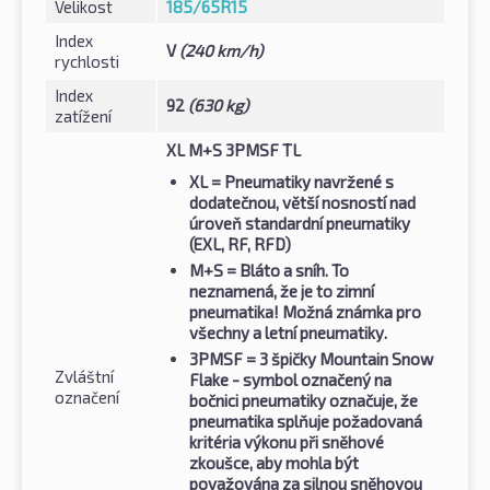
Velikost
185/65R15
Index
V
(240 km/h)
rychlosti
Index
92
(630 kg)
zatížení
XL M+S 3PMSF TL
XL
= Pneumatiky navržené s
dodatečnou, větší nosností nad
úroveň standardní pneumatiky
(EXL, RF, RFD)
M+S
= Bláto a sníh. To
neznamená, že je to zimní
pneumatika! Možná známka pro
všechny a letní pneumatiky.
3PMSF
= 3 špičky Mountain Snow
Zvláštní
Flake - symbol označený na
označení
bočnici pneumatiky označuje, že
pneumatika splňuje požadovaná
kritéria výkonu při sněhové
zkoušce, aby mohla být
považována za silnou sněhovou