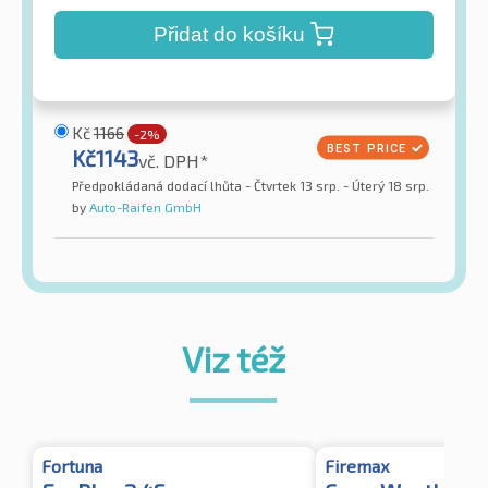
Přidat do košíku
Kč
1166
-2%
Kč
1143
vč. DPH*
Předpokládaná dodací lhůta - Čtvrtek 13 srp. - Úterý 18 srp.
by
Auto-Raifen GmbH
Viz též
Fortuna
Firemax