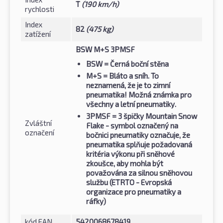
T
(190 km/h)
rychlosti
Index
82
(475 kg)
zatížení
BSW M+S 3PMSF
BSW
= Černá boční stěna
M+S
= Bláto a sníh. To
neznamená, že je to zimní
pneumatika! Možná známka pro
všechny a letní pneumatiky.
3PMSF
= 3 špičky Mountain Snow
Zvláštní
Flake - symbol označený na
označení
bočnici pneumatiky označuje, že
pneumatika splňuje požadovaná
kritéria výkonu při sněhové
zkoušce, aby mohla být
považována za silnou sněhovou
službu (ETRTO - Evropská
organizace pro pneumatiky a
ráfky)
kód EAN
5420068678419