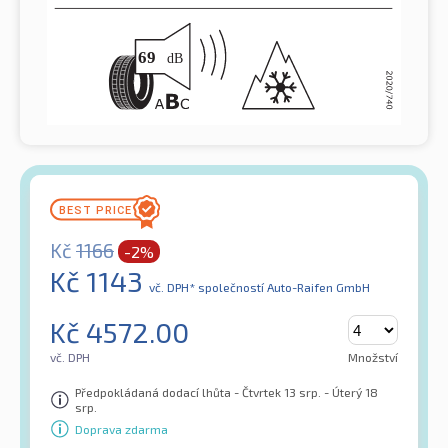
Kč
1166
-2%
Kč
1143
vč. DPH*
společností Auto-Raifen GmbH
Kč
4572.00
vč. DPH
Množství
Předpokládaná dodací lhůta - Čtvrtek 13 srp. - Úterý 18
srp.
Doprava zdarma