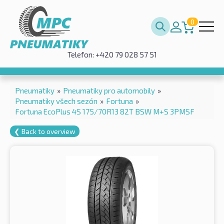
0
Telefon: +420 79 028 57 51
Pneumatiky
»
Pneumatiky pro automobily
»
Pneumatiky všech sezón
»
Fortuna
»
Fortuna EcoPlus 4S 175/70R13 82T BSW M+S 3PMSF
❮ Back to overview