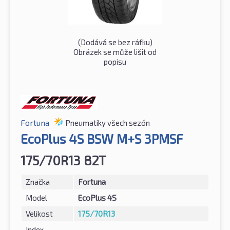
(Dodává se bez ráfku)
Obrázek se může lišit od
popisu
Fortuna
Pneumatiky všech sezón
EcoPlus 4S BSW M+S 3PMSF
175/70R13 82T
Značka
Fortuna
Model
EcoPlus 4S
Velikost
175/70R13
Index