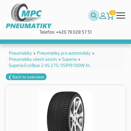
0
Telefon: +420 79 028 57 51
Pneumatiky
»
Pneumatiky pro automobily
»
Pneumatiky všech sezón
»
Superia
»
Superia EcoBlue 2 4S 275/35R19 100W XL
❮ Back to overview