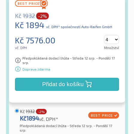
Kč
1932
-2%
Kč
1894
vč. DPH*
společností Auto-Raifen GmbH
Kč
7576.00
vč. DPH
Množství
Předpokládaná dodací lhůta - Středa 12 srp. - Pondělí 17
srp.
Doprava zdarma
Přidat do košíku
Kč
1932
-2%
Kč
1894
vč. DPH*
Předpokládaná dodací lhůta - Středa 12 srp. - Pondělí 17
srp.