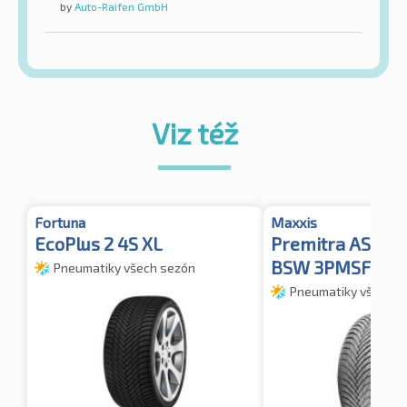
by
Auto-Raifen GmbH
Viz též
Fortuna
Maxxis
EcoPlus 2 4S XL
Premitra AS AP
BSW 3PMSF
Pneumatiky všech sezón
Pneumatiky všech s