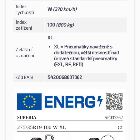
Index
W
(270 km/h)
rychlosti
Index
100
(800 kg)
zatížení
XL
XL
= Pneumatiky navržené s
Zvláštní
dodatečnou, větší nosností nad
označení
úroveň standardní pneumatiky
(EXL, RF, RFD)
kód EAN
5420068637362