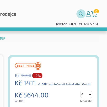
0
prodejce
Telefon: +420 79 028 57 51
MSF
Kč
1440
-2%
Kč
1411
vč. DPH*
společností Auto-Raifen GmbH
Kč
5644.00
vč. DPH
Množství