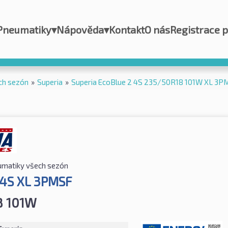
Pneumatiky
▾
Nápověda
▾
Kontakt
O nás
Registrace 
ch sezón
»
Superia
»
Superia EcoBlue 2 4S 235/50R18 101W XL 3P
matiky všech sezón
 4S XL 3PMSF
8 101W