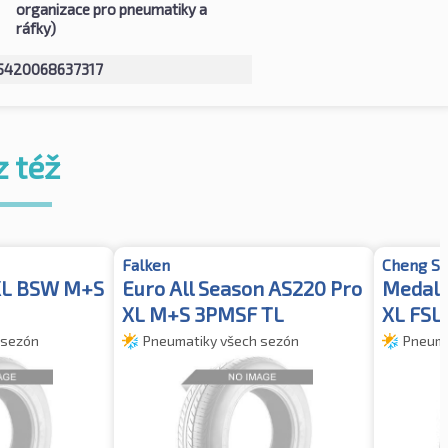
organizace pro pneumatiky a
ráfky)
5420068637317
z též
Falken
Cheng Sh
XL BSW M+S
Euro All Season AS220 Pro
Medall
XL M+S 3PMSF TL
XL FSL
 sezón
Pneumatiky všech sezón
Pneuma