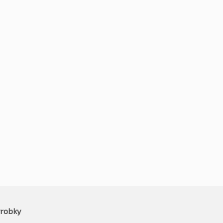
0R18 101W
235/50R18 101W
1
Kč
2696
-2%
-2%
2764
Kč
2641
vč. DPH*
vč. DPH*
robky