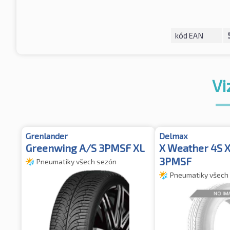
kód EAN
Vi
Grenlander
Delmax
Greenwing A/S 3PMSF XL
X Weather 4S 
3PMSF
Pneumatiky všech sezón
Pneumatiky všech