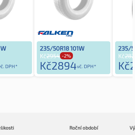
1W
235/50R18 101W
235/5
Kč
2954
Kč
282
-2%
Kč
2894
Kč
vč. DPH*
vč. DPH*
likosti
Roční období
Vý