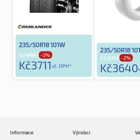
235/50R18 101W
235/50R18 10
Kč
3787
-2%
Kč
3713
-2%
Kč
3711
Kč
3640
vč. DPH*
Informace
Výrobci
Ve