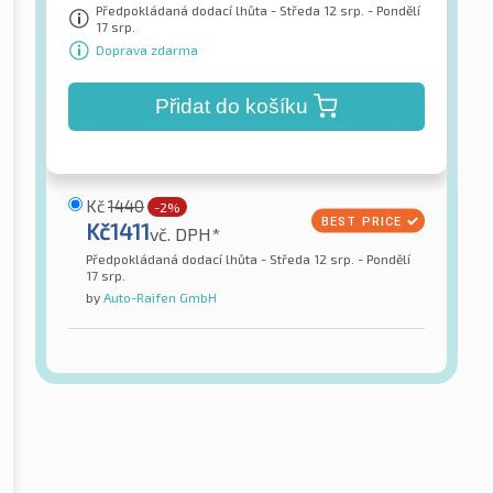
Předpokládaná dodací lhůta - Středa 12 srp. - Pondělí
17 srp.
Doprava zdarma
Přidat do košíku
Kč
1440
-2%
Kč
1411
vč. DPH*
Předpokládaná dodací lhůta - Středa 12 srp. - Pondělí
17 srp.
by
Auto-Raifen GmbH