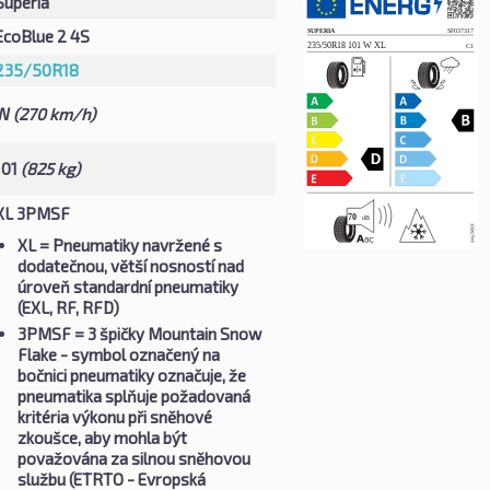
Superia
EcoBlue 2 4S
235/50R18
W
(270 km/h)
101
(825 kg)
XL 3PMSF
XL
= Pneumatiky navržené s
dodatečnou, větší nosností nad
úroveň standardní pneumatiky
(EXL, RF, RFD)
3PMSF
= 3 špičky Mountain Snow
Flake - symbol označený na
bočnici pneumatiky označuje, že
pneumatika splňuje požadovaná
kritéria výkonu při sněhové
zkoušce, aby mohla být
považována za silnou sněhovou
službu (ETRTO - Evropská