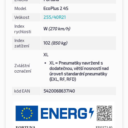
Model
EcoPlus 2 4S
Velikost
255/40R21
Index
W
(270 km/h)
rychlosti
Index
102
(850 kg)
zatížení
XL
XL
= Pneumatiky navržené s
Zvláštní
dodatečnou, větší nosností nad
označení
úroveň standardní pneumatiky
(EXL, RF, RFD)
kód EAN
5420068637140