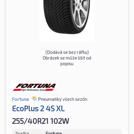
(Dodává se bez ráfku)
Obrázek se může lišit od
popisu
Fortuna
Pneumatiky všech sezón
EcoPlus 2 4S XL
255/40R21 102W
Značka
Fortuna