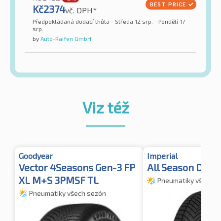
Kč
2374
vč. DPH*
Předpokládaná dodací lhůta - Středa 12 srp. - Pondělí 17
srp.
by
Auto-Raifen GmbH
Viz též
Goodyear
Imperial
Vector 4Seasons Gen-3 FP
All Season Drive
XL M+S 3PMSF TL
Pneumatiky všech s
Pneumatiky všech sezón