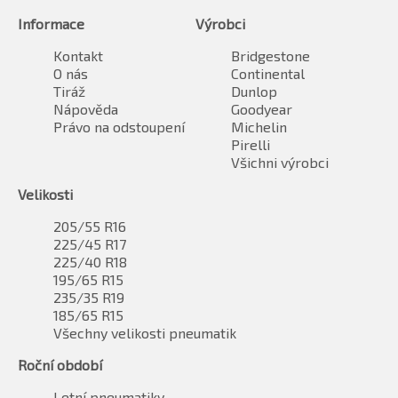
Informace
Výrobci
Kontakt
Bridgestone
O nás
Continental
Tiráž
Dunlop
Nápověda
Goodyear
Právo na odstoupení
Michelin
Pirelli
Všichni výrobci
Velikosti
205/55 R16
225/45 R17
225/40 R18
195/65 R15
235/35 R19
185/65 R15
Všechny velikosti pneumatik
Roční období
Letní pneumatiky