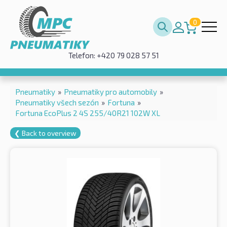
0
Telefon: +420 79 028 57 51
Pneumatiky
»
Pneumatiky pro automobily
»
Pneumatiky všech sezón
»
Fortuna
»
Fortuna EcoPlus 2 4S 255/40R21 102W XL
❮ Back to overview