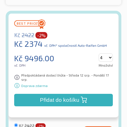
Kč
2422
-2%
Kč
2374
vč. DPH*
společností Auto-Raifen GmbH
Kč
9496.00
vč. DPH
Množství
Předpokládaná dodací lhůta - Středa 12 srp. - Pondělí 17
srp.
Doprava zdarma
Přidat do košíku
Kč
2422
-2%