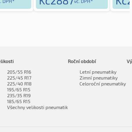
Kč
2887
Kč
č. DPH*
vč. DPH*
likosti
Roční období
Vý
205/55 R16
Letní pneumatiky
225/45 R17
Zimní pneumatiky
225/40 R18
Celoroční pneumatiky
195/65 R15
235/35 R19
185/65 R15
Všechny velikosti pneumatik