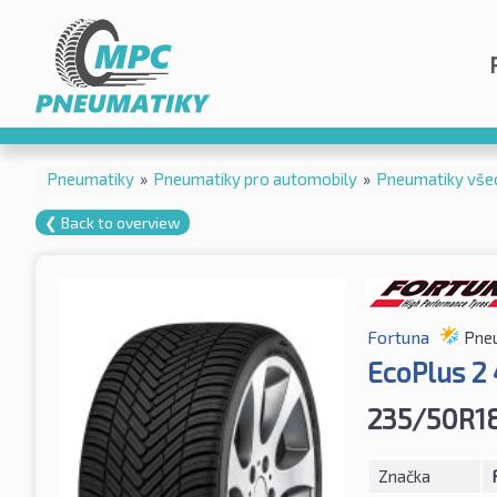
Pneumatiky
»
Pneumatiky pro automobily
»
Pneumatiky vše
❮ Back to overview
Fortuna
Pneu
EcoPlus 2
235/50R1
Značka