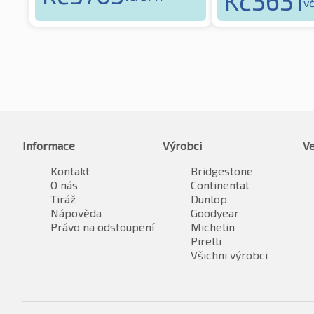
Kč
3631
v
Informace
Výrobci
Ve
Kontakt
Bridgestone
O nás
Continental
Tiráž
Dunlop
Nápověda
Goodyear
Právo na odstoupení
Michelin
Pirelli
Všichni výrobci