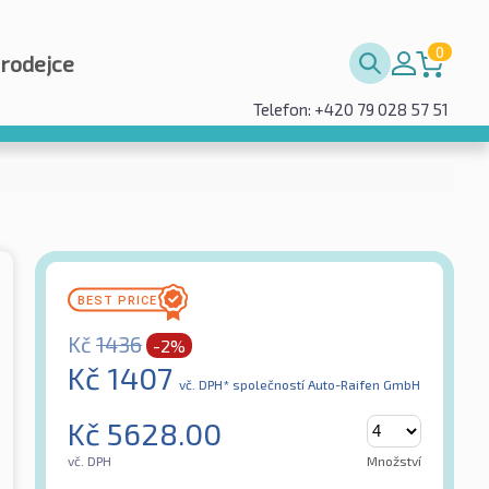
0
prodejce
Telefon: +420 79 028 57 51
Kč
1436
-2%
Kč
1407
vč. DPH*
společností Auto-Raifen GmbH
Kč
5628.00
vč. DPH
Množství