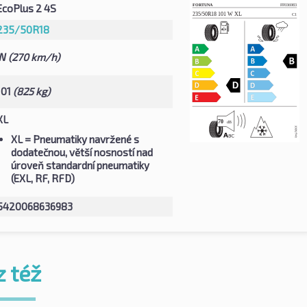
EcoPlus 2 4S
235/50R18
W
(270 km/h)
101
(825 kg)
XL
XL
= Pneumatiky navržené s
dodatečnou, větší nosností nad
úroveň standardní pneumatiky
(EXL, RF, RFD)
5420068636983
z též