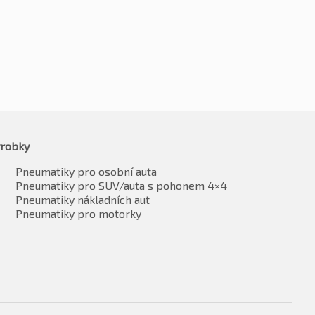
2758
Kč
2638
vč. DPH*
vč. DPH*
robky
Pneumatiky pro osobní auta
Pneumatiky pro SUV/auta s pohonem 4×4
Pneumatiky nákladních aut
Pneumatiky pro motorky