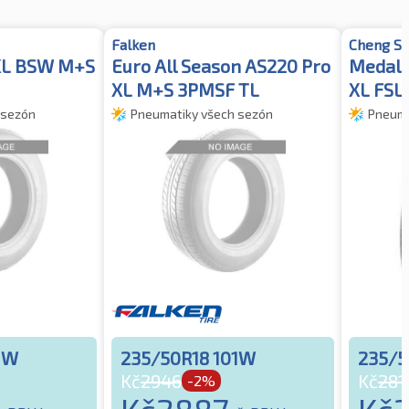
Falken
Cheng Sh
XL BSW M+S
Euro All Season AS220 Pro
Medall
XL M+S 3PMSF TL
XL FSL
 sezón
Pneumatiky všech sezón
Pneuma
1W
235/50R18 101W
235/5
Kč
2946
Kč
281
-2%