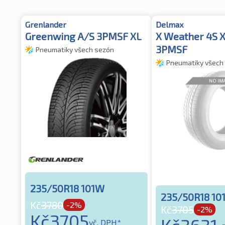
Grenlander
Delmax
Greenwing A/S 3PMSF XL
X Weather 4S 
3PMSF
Pneumatiky všech sezón
Pneumatiky všech
235/50R18 101W
235/50R18 10
Kč
3780
-2%
Kč
3705
-2%
Kč
3705
vč. DPH*