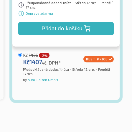
Předpokládaná dodací lhůta - Středa 12 srp. - Pondělí
17 srp.
Doprava zdarma
Přidat do košíku
Kč
1436
-2%
Kč
1407
vč. DPH*
Předpokládaná dodací lhůta - Středa 12 srp. - Pondělí
17 srp.
by
Auto-Raifen GmbH