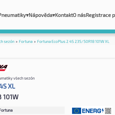
Pneumatiky
▾
Nápověda
▾
Kontakt
O nás
Registrace 
ch sezón
»
Fortuna
»
Fortuna EcoPlus 2 4S 235/50R18 101W XL
matiky všech sezón
 4S XL
8 101W
Fortuna