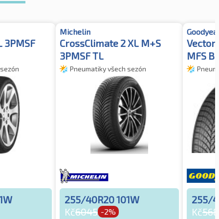
Michelin
Goodyea
XL 3PMSF
CrossClimate 2 XL M+S
Vector
3PMSF TL
MFS B
 sezón
Pneumatiky všech sezón
Pneuma
01W
255/40R20 101W
255/4
Kč
6045
Kč
568
-2%