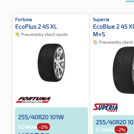
Fortuna
Superia
EcoPlus 2 4S XL
EcoBlue 2 4S 
M+S
Pneumatiky všech sezón
Pneumatiky všech
255/40R20 101W
255/40R20 1
Kč
1624
-2%
Kč
1692
-2%