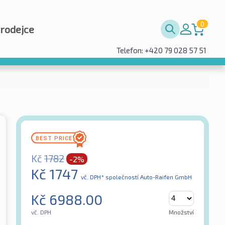
0
prodejce
Telefon: +420 79 028 57 51
Kč
1782
-2%
Kč
1747
vč. DPH*
společností Auto-Raifen GmbH
Kč
6988.00
vč. DPH
Množství