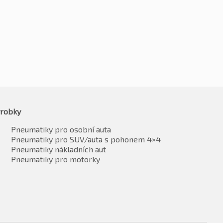
5568
Kč
4331
vč. DPH*
vč. DPH*
robky
Pneumatiky pro osobní auta
Pneumatiky pro SUV/auta s pohonem 4×4
Pneumatiky nákladních aut
Pneumatiky pro motorky