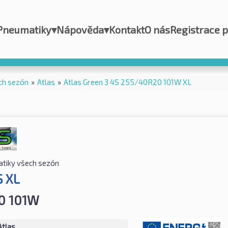
Pneumatiky
▾
Nápověda
▾
Kontakt
O nás
Registrace 
ch sezón
»
Atlas
»
Atlas Green 3 4S 255/40R20 101W XL
tiky všech sezón
S XL
0 101W
Atlas