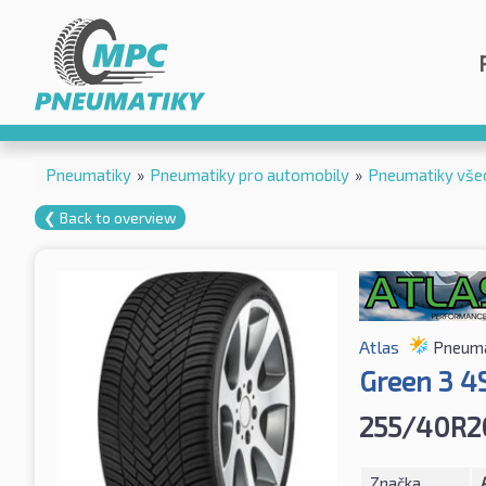
Pneumatiky
»
Pneumatiky pro automobily
»
Pneumatiky vše
❮ Back to overview
Atlas
Pneuma
Green 3 4
255/40R2
Značka