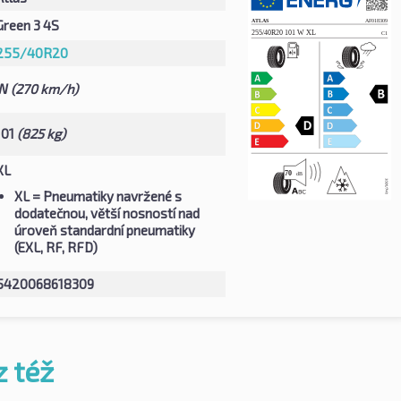
Green 3 4S
255/40R20
W
(270 km/h)
101
(825 kg)
XL
XL
= Pneumatiky navržené s
dodatečnou, větší nosností nad
úroveň standardní pneumatiky
(EXL, RF, RFD)
5420068618309
z též