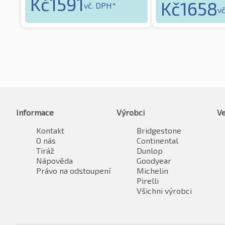
Kč
1591
Kč
1658
vč. DPH*
v
Informace
Výrobci
Ve
Kontakt
Bridgestone
O nás
Continental
Tiráž
Dunlop
Nápověda
Goodyear
Právo na odstoupení
Michelin
Pirelli
Všichni výrobci