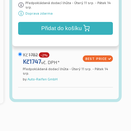
Předpokládaná dodací lhůta - Úterý 11 srp. - Pátek 14
srp.
Doprava zdarma
Přidat do košíku
Kč
1782
-2%
Kč
1747
vč. DPH*
Předpokládaná dodací lhůta - Úterý 11 srp. - Pátek 14
srp.
by
Auto-Raifen GmbH