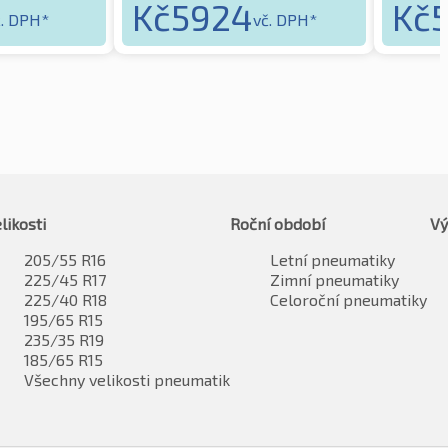
Kč
5924
Kč
č. DPH*
vč. DPH*
likosti
Roční období
Vý
205/55 R16
Letní pneumatiky
225/45 R17
Zimní pneumatiky
225/40 R18
Celoroční pneumatiky
195/65 R15
235/35 R19
185/65 R15
Všechny velikosti pneumatik