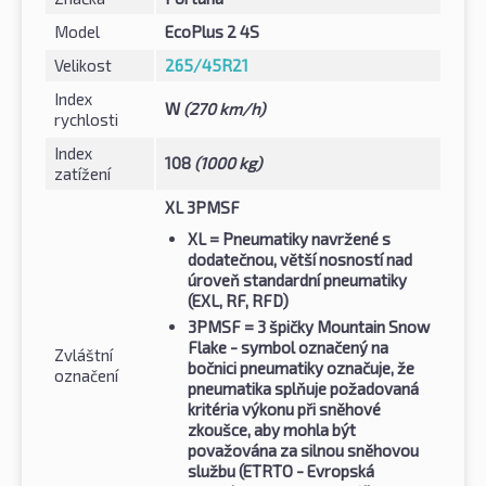
Model
EcoPlus 2 4S
Velikost
265/45R21
Index
W
(270 km/h)
rychlosti
Index
108
(1000 kg)
zatížení
XL 3PMSF
XL
= Pneumatiky navržené s
dodatečnou, větší nosností nad
úroveň standardní pneumatiky
(EXL, RF, RFD)
3PMSF
= 3 špičky Mountain Snow
Flake - symbol označený na
Zvláštní
bočnici pneumatiky označuje, že
označení
pneumatika splňuje požadovaná
kritéria výkonu při sněhové
zkoušce, aby mohla být
považována za silnou sněhovou
službu (ETRTO - Evropská