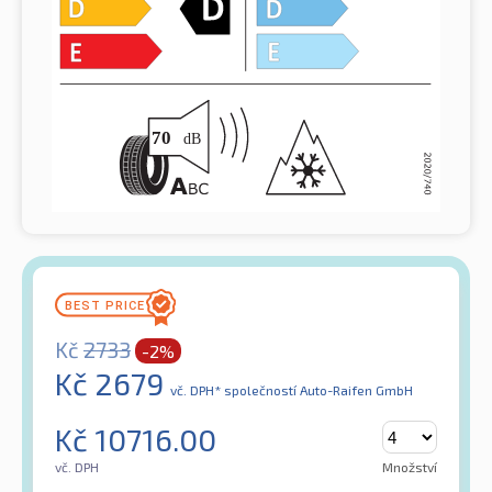
Kč
2733
-2%
Kč
2679
vč. DPH*
společností Auto-Raifen GmbH
Kč
10716.00
vč. DPH
Množství