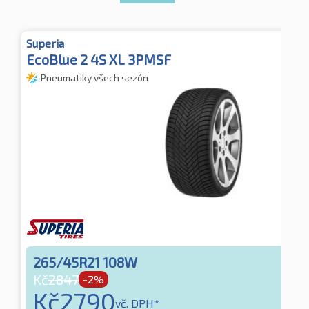
Superia
EcoBlue 2 4S XL 3PMSF
Pneumatiky všech sezón
265/45R21 108W
Kč
2847
-2%
Kč
2790
vč. DPH*