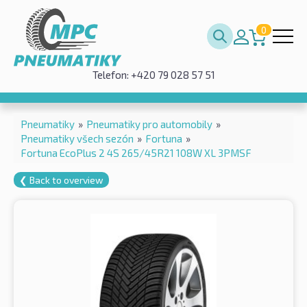
0
Telefon: +420 79 028 57 51
Pneumatiky
»
Pneumatiky pro automobily
»
Pneumatiky všech sezón
»
Fortuna
»
Fortuna EcoPlus 2 4S 265/45R21 108W XL 3PMSF
❮ Back to overview