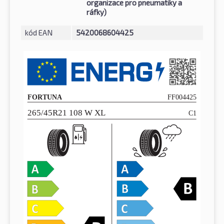
organizace pro pneumatiky a
ráfky)
kód EAN
5420068604425