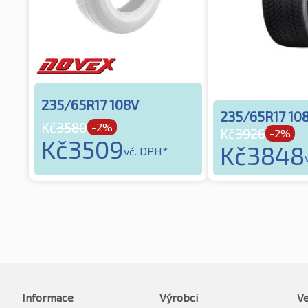
235/65R17 108V
235/65R17 10
Kč
3580
-2%
Kč
3926
-2%
Kč
3509
Kč
3848
vč. DPH*
Informace
Výrobci
Ve