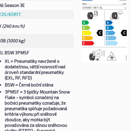
All Season 3E
235/65R17
V
(240 km/h)
108
(1000 kg)
XL BSW 3PMSF
XL
= Pneumatiky navržené s
dodatečnou, větší nosností nad
úroveň standardní pneumatiky
(EXL, RF, RFD)
BSW
= Černá boční stěna
3PMSF
= 3 špičky Mountain Snow
Flake - symbol označený na
bočnici pneumatiky označuje, že
pneumatika splňuje požadovaná
kritéria výkonu při sněhové
zkoušce, aby mohla být
považována za silnou sněhovou
službu (ETRTO - Evropská