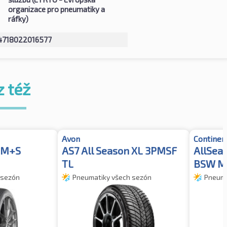
organizace pro pneumatiky a
ráfky)
4718022016577
z též
Avon
Continen
 M+S
AS7 All Season XL 3PMSF
AllSea
TL
BSW M
 sezón
Pneumatiky všech sezón
Pneuma