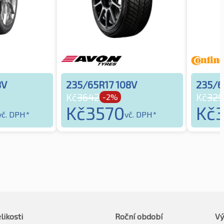
8V
235/65R17 108V
235/6
Kč
3642
Kč
329
-2%
Kč
3570
Kč
vč. DPH*
vč. DPH*
likosti
Roční období
Vý