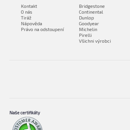
Kontakt
Bridgestone
O nás
Continental
Tiráž
Dunlop
Nápověda
Goodyear
Právo na odstoupení
Michelin
Pirelli
Všichni výrobci
Naše certifikáty