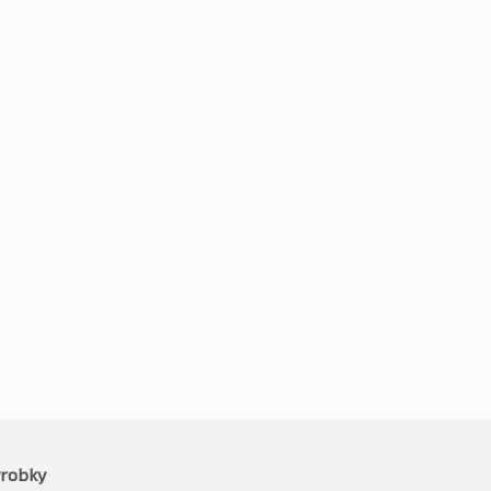
5R17 108V
235/65R17 108V
1
Kč
3171
-2%
-2%
3226
Kč
3108
vč. DPH*
vč. DPH*
robky