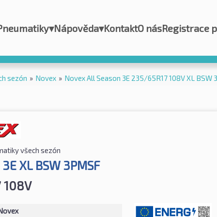
Pneumatiky
▾
Nápověda
▾
Kontakt
O nás
Registrace 
ch sezón
»
Novex
»
Novex All Season 3E 235/65R17 108V XL BSW
atiky všech sezón
n 3E XL BSW 3PMSF
 108V
Novex