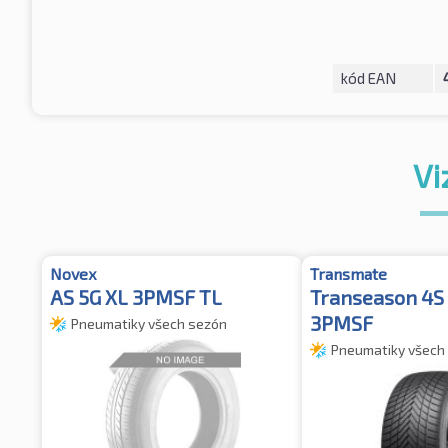
kód EAN
Vi
Novex
Transmate
AS 5G XL 3PMSF TL
Transeason 4S
3PMSF
Pneumatiky všech sezón
Pneumatiky všech