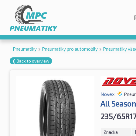
Pneumatiky
»
Pneumatiky pro automobily
»
Pneumatiky vše
❮ Back to overview
Novex
Pneum
All Seaso
235/65R17
Značka