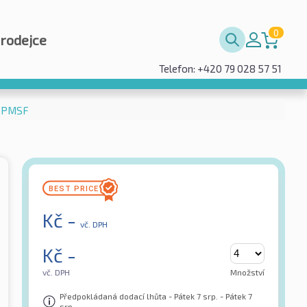
0
prodejce
Telefon: +420 79 028 57 51
 3PMSF
Kč
-
vč. DPH
Kč
-
vč. DPH
Množství
Předpokládaná dodací lhůta - Pátek 7 srp. - Pátek 7
srp.