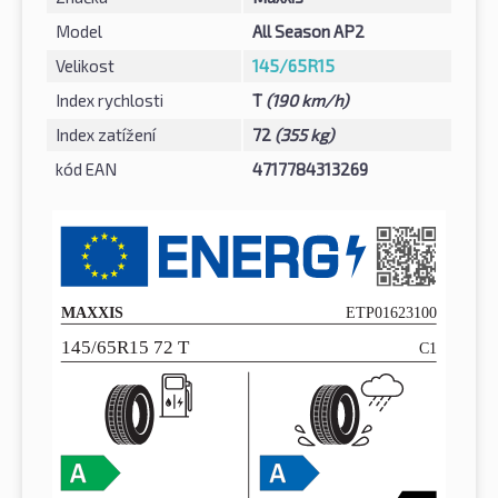
Model
All Season AP2
Velikost
145/65R15
Index rychlosti
T
(190 km/h)
Index zatížení
72
(355 kg)
kód EAN
4717784313269