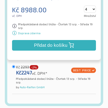
Kč
8988.00
vč. DPH
Množství
Předpokládaná dodací lhůta - Čtvrtek 13 srp. - Středa 19
srp.
Doprava zdarma
Přidat do košíku
Kč
2293
-2%
Kč
2247
vč. DPH*
Předpokládaná dodací lhůta - Čtvrtek 13 srp. - Středa 19
srp.
by
Auto-Raifen GmbH