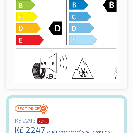
Kč
2293
-2%
Kč
2247
vč. DPH*
společností Auto-Raifen GmbH