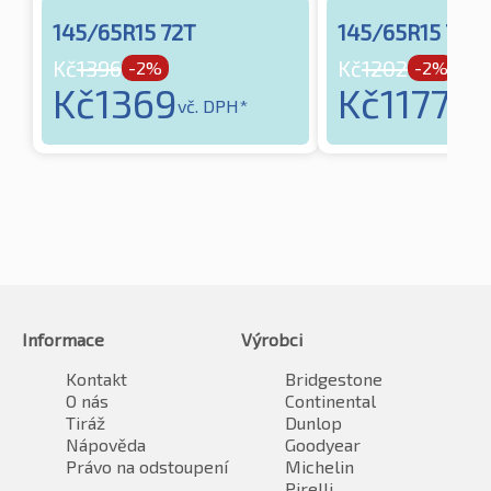
145/65R15 72T
145/65R15 72T
Kč
1396
Kč
1202
-2%
-2%
Kč
1369
Kč
1177
vč. DPH*
vč. 
Informace
Výrobci
Kontakt
Bridgestone
O nás
Continental
Tiráž
Dunlop
Nápověda
Goodyear
Právo na odstoupení
Michelin
Pirelli