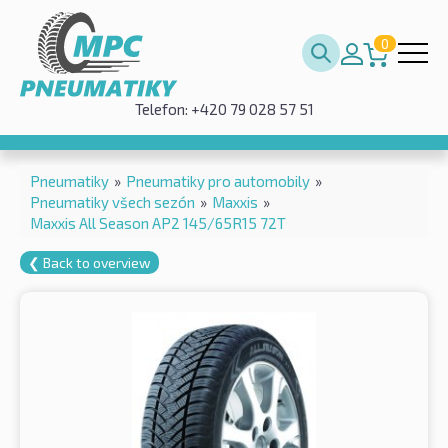
0
Telefon: +420 79 028 57 51
Pneumatiky
»
Pneumatiky pro automobily
»
Pneumatiky všech sezón
»
Maxxis
»
Maxxis All Season AP2 145/65R15 72T
❮ Back to overview