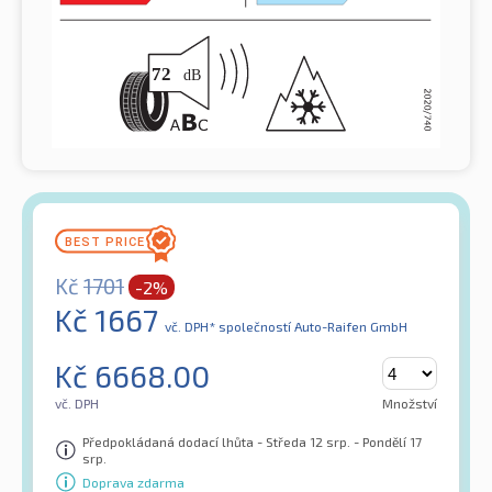
Kč
1701
-2%
Kč
1667
vč. DPH*
společností Auto-Raifen GmbH
Kč
6668.00
vč. DPH
Množství
Předpokládaná dodací lhůta - Středa 12 srp. - Pondělí 17
srp.
Doprava zdarma