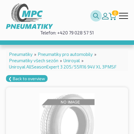
0
Telefon: +420 79 028 57 51
Pneumatiky
»
Pneumatiky pro automobily
»
Pneumatiky všech sezón
»
Uniroyal
»
Uniroyal AllSeasonExpert 3 205/55R16 94V XL 3PMSF
❮ Back to overview