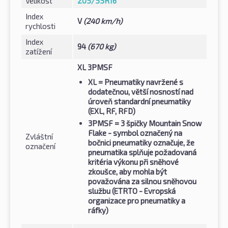
Velikost
205/55R16
Index
V
(240 km/h)
rychlosti
Index
94
(670 kg)
zatížení
XL 3PMSF
XL
= Pneumatiky navržené s
dodatečnou, větší nosností nad
úroveň standardní pneumatiky
(EXL, RF, RFD)
3PMSF
= 3 špičky Mountain Snow
Flake - symbol označený na
Zvláštní
bočnici pneumatiky označuje, že
označení
pneumatika splňuje požadovaná
kritéria výkonu při sněhové
zkoušce, aby mohla být
považována za silnou sněhovou
službu (ETRTO - Evropská
organizace pro pneumatiky a
ráfky)