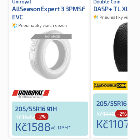
Uniroyal
Double Coin
AllSeasonExpert 3 3PMSF
DASP+ TL XL 3P
EVC
Pneumatiky všech s
Pneumatiky všech sezón
205/55R16 94V
205/55R16 91H
Kč
1130
-2%
Kč
1620
-2%
Kč
1107
Kč
1588
vč. 
vč. DPH*