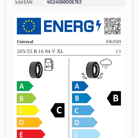
kód EAN
4024068006763