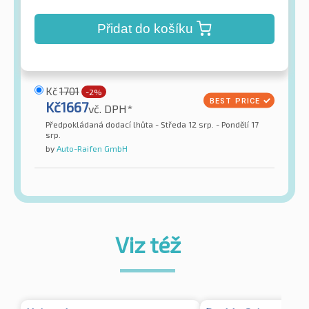
Přidat do košíku
Kč
1701
-2%
Kč
1667
vč. DPH*
Předpokládaná dodací lhůta - Středa 12 srp. - Pondělí 17
srp.
by
Auto-Raifen GmbH
Viz též