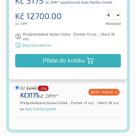
Kč
3175
vč. DPH*
společností Auto-Raifen GmbH
Kč
12700.00
vč. DPH
Množství
Předpokládaná dodací lhůta - Čtvrtek 13 srp. - Úterý 18
srp.
Doprava zdarma
Přidat do košíku
Kč
3240
-2%
Kč
3175
vč. DPH*
Předpokládaná dodací lhůta - Čtvrtek 13 srp. - Úterý 18 srp.
by
Auto-Raifen GmbH