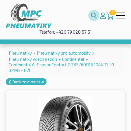
0
Telefon: +420 79 028 57 51
Pneumatiky
»
Pneumatiky pro automobily
»
Pneumatiky všech sezón
»
Continental
»
Continental AllSeasonContact 2 235/60R16 104V TL XL
3PMSF EVC
❮ Back to overview