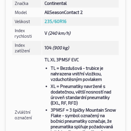
Značka
Continental
Model
AllSeasonContact 2
Velikost
235/60R16
Index
V
(240 km/h)
rychlosti
Index
104
(900 kg)
zatížení
TL XL 3PMSF EVC
TL
= Bezdušová - trubice je
nahrazena vnitřní vložkou,
vzduchotěsným povlakem
XL
= Pneumatiky navržené s
dodatečnou, větší nosností nad
úroveň standardní pneumatiky
(EXL, RF, RFD)
3PMSF
= 3 špičky Mountain Snow
Zvláštní
Flake - symbol označený na
označení
bočnici pneumatiky označuje, že
pneumatika splňuje požadovaná