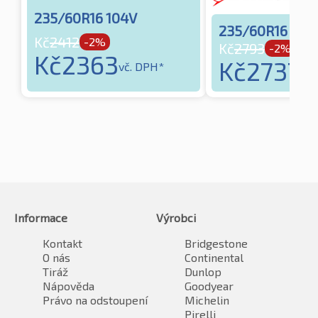
235/60R16 104V
235/60R16 104
Kč
2412
-2%
Kč
2793
-2%
Kč
2363
Kč
2737
vč. DPH*
vč.
Informace
Výrobci
Kontakt
Bridgestone
O nás
Continental
Tiráž
Dunlop
Nápověda
Goodyear
Právo na odstoupení
Michelin
Pirelli