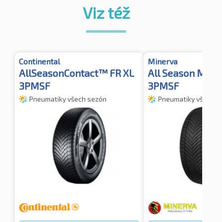
Viz též
Continental
Minerva
AllSeasonContact™ FR XL
All Season Mast
3PMSF
3PMSF
Pneumatiky všech sezón
Pneumatiky všech s