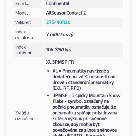
Značka
Continental
Model
AllSeasonContact 2
Velikost
275/40R20
Index
Y
(300 km/h)
rychlosti
Index
106
(950 kg)
zatížení
XL 3PMSF FR
XL
= Pneumatiky navržené s
dodatečnou, větší nosností nad
úroveň standardní pneumatiky
(EXL, RF, RFD)
3PMSF
= 3 špičky Mountain Snow
Flake - symbol označený na
bočnici pneumatiky označuje, že
Zvláštní
pneumatika splňuje požadovaná
označení
kritéria výkonu při sněhové
zkoušce, aby mohla být
považována za silnou sněhovou
službu (ETRTO - Evropská