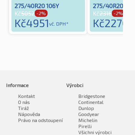
275/40R20 106Y
275/40R20 106
Kč
5052
Kč
2316
-2%
-2%
Kč
4951
Kč
2270
vč. DPH*
vč
Informace
Výrobci
Kontakt
Bridgestone
O nás
Continental
Tiráž
Dunlop
Nápověda
Goodyear
Právo na odstoupení
Michelin
Pirelli
Všichni výrobci