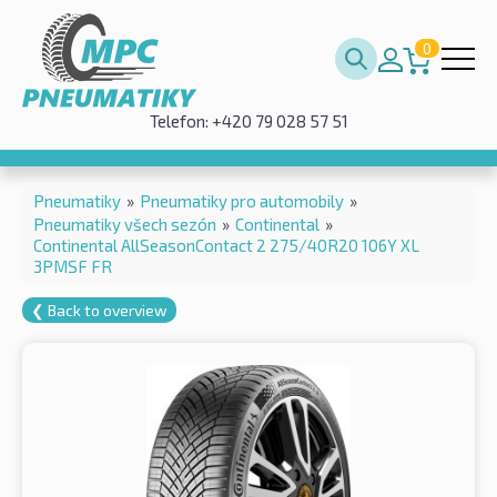
0
Telefon: +420 79 028 57 51
Pneumatiky
»
Pneumatiky pro automobily
»
Pneumatiky všech sezón
»
Continental
»
Continental AllSeasonContact 2 275/40R20 106Y XL
3PMSF FR
❮ Back to overview