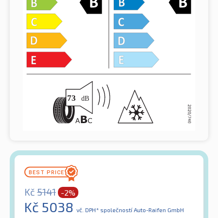
Kč
5141
-2%
Kč
5038
vč. DPH*
společností Auto-Raifen GmbH