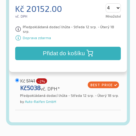
Kč
20152.00
vč. DPH
Množství
Předpokládaná dodací lhůta - Středa 12 srp. - Úterý 18
srp.
Doprava zdarma
Přidat do košíku
Kč
5141
-2%
Kč
5038
vč. DPH*
Předpokládaná dodací lhůta - Středa 12 srp. - Úterý 18 srp.
by
Auto-Raifen GmbH