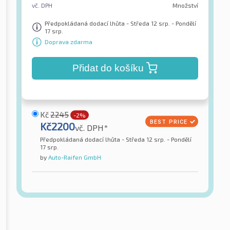
vč. DPH
Množství
Předpokládaná dodací lhůta - Středa 12 srp. - Pondělí
17 srp.
Doprava zdarma
Přidat do košíku
Kč
2245
-2%
Kč
2200
vč. DPH*
Předpokládaná dodací lhůta - Středa 12 srp. - Pondělí
17 srp.
by
Auto-Raifen GmbH