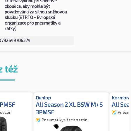
kritéria výkonu při sněhové
zkoušce, aby mohla být
považována za silnou sněhovou
službu (ETRTO - Evropská
organizace pro pneumatiky a
ráfky)
0792649706374
z též
Dunlop
Kormora
 3PMSF
All Season 2 XL BSW M+S
All Se
3PMSF
 sezón
Pneuma
Pneumatiky všech sezón