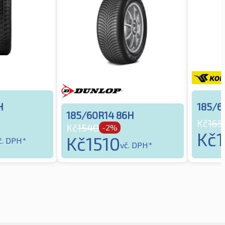
H
185/6
185/60R14 86H
Kč
165
Kč
1540
-2%
Kč
Kč
1510
č. DPH*
vč. DPH*