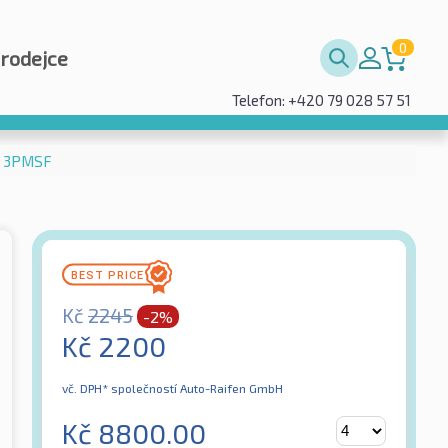
0
prodejce
Telefon: +420 79 028 57 51
W 3PMSF
Kč
2245
-2%
Kč
2200
vč. DPH*
společností Auto-Raifen GmbH
Kč
8800.00