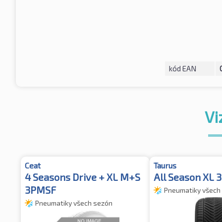
kód EAN
Vi
Ceat
Taurus
4 Seasons Drive + XL M+S
All Season XL
3PMSF
Pneumatiky všech
Pneumatiky všech sezón