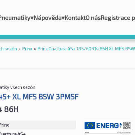
Pneumatiky
▾
Nápověda
▾
Kontakt
O nás
Registrace 
ch sezón
»
Prinx
»
Prinx Quattura 4S+ 185/60R14 86H XL MFS BS
tiky všech sezón
4S+ XL MFS BSW 3PMSF
4 86H
Prinx
Quattura 4S+