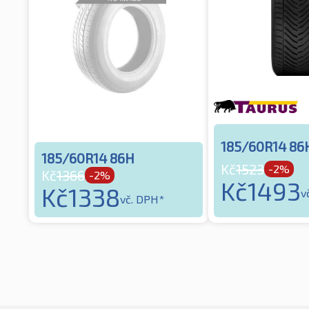
185/60R14 86
185/60R14 86H
Kč
1523
-2%
Kč
1366
-2%
Kč
1493
Kč
1338
v
vč. DPH*