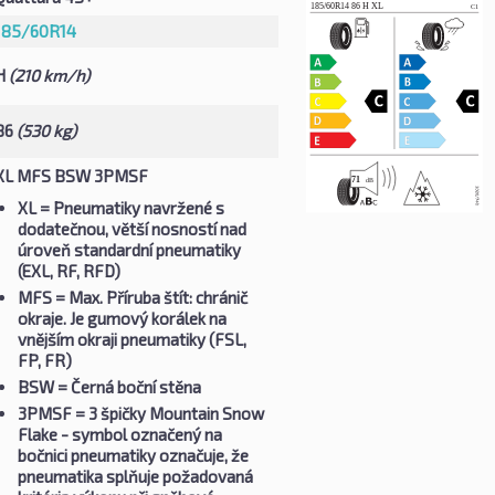
185/60R14
H
(210 km/h)
86
(530 kg)
XL MFS BSW 3PMSF
XL
= Pneumatiky navržené s
dodatečnou, větší nosností nad
úroveň standardní pneumatiky
(EXL, RF, RFD)
MFS
= Max. Příruba štít: chránič
okraje. Je gumový korálek na
vnějším okraji pneumatiky (FSL,
FP, FR)
BSW
= Černá boční stěna
3PMSF
= 3 špičky Mountain Snow
Flake - symbol označený na
bočnici pneumatiky označuje, že
pneumatika splňuje požadovaná