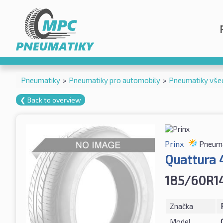
Pneumatiky
»
Pneumatiky pro automobily
»
Pneumatiky vše
❮ Back to overview
Prinx
Pneuma
Quattura 
185/60R1
Značka
Model