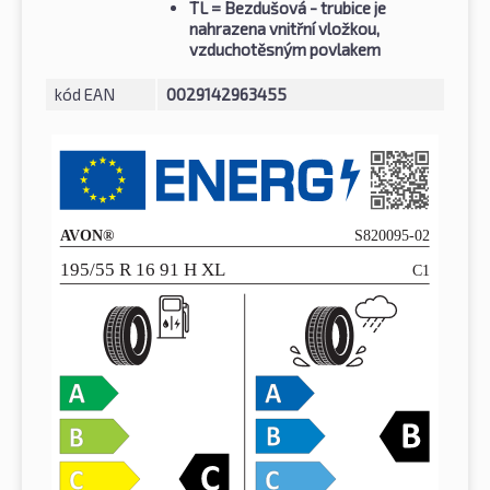
TL
= Bezdušová - trubice je
nahrazena vnitřní vložkou,
vzduchotěsným povlakem
kód EAN
0029142963455