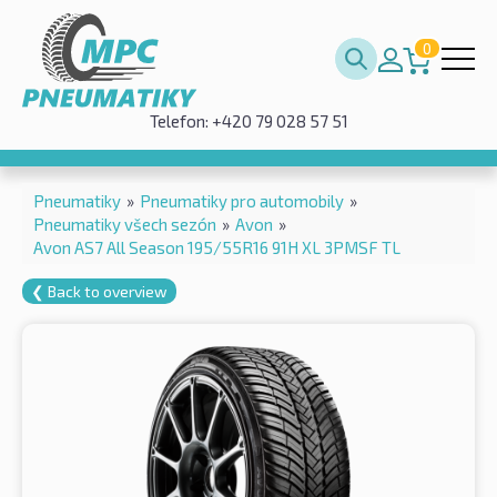
0
Telefon: +420 79 028 57 51
Pneumatiky
»
Pneumatiky pro automobily
»
Pneumatiky všech sezón
»
Avon
»
Avon AS7 All Season 195/55R16 91H XL 3PMSF TL
❮ Back to overview