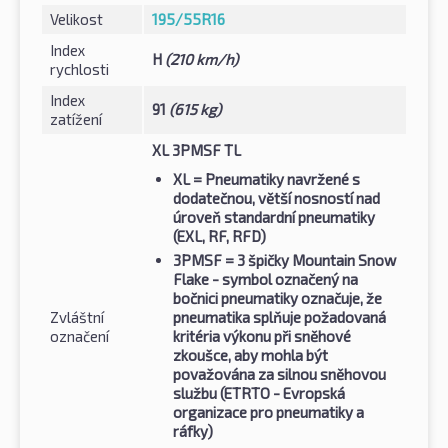
Velikost
195/55R16
Index
H
(210 km/h)
rychlosti
Index
91
(615 kg)
zatížení
XL 3PMSF TL
XL
= Pneumatiky navržené s
dodatečnou, větší nosností nad
úroveň standardní pneumatiky
(EXL, RF, RFD)
3PMSF
= 3 špičky Mountain Snow
Flake - symbol označený na
bočnici pneumatiky označuje, že
Zvláštní
pneumatika splňuje požadovaná
označení
kritéria výkonu při sněhové
zkoušce, aby mohla být
považována za silnou sněhovou
službu (ETRTO - Evropská
organizace pro pneumatiky a
ráfky)