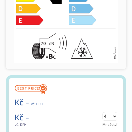
Kč
-
vč. DPH
Kč
-
vč. DPH
Množství