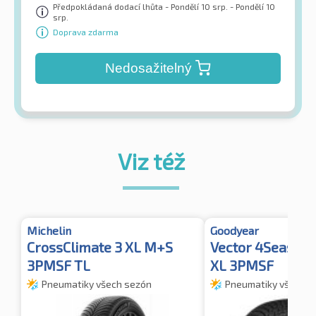
Předpokládaná dodací lhůta - Pondělí 10 srp. - Pondělí 10
srp.
Doprava zdarma
Nedosažitelný
Viz též
Michelin
Goodyear
CrossClimate 3 XL M+S
Vector 4Seasons
3PMSF TL
XL 3PMSF
Pneumatiky všech sezón
Pneumatiky všech s