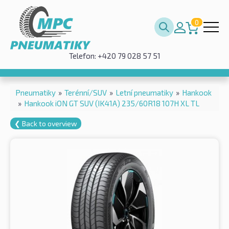
0
Telefon: +420 79 028 57 51
Pneumatiky
»
Terénní/SUV
»
Letní pneumatiky
»
Hankook
»
Hankook iON GT SUV (IK41A) 235/60R18 107H XL TL
❮ Back to overview