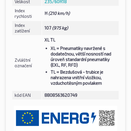
Velikost
235/60R18
Index
H
(210 km/h)
rychlosti
Index
107
(975 kg)
zatížení
XL TL
XL
= Pneumatiky navržené s
dodatečnou, větší nosností nad
úroveň standardní pneumatiky
Zvláštní
(EXL, RF, RFD)
označení
TL
= Bezdušová - trubice je
nahrazena vnitřní vložkou,
vzduchotěsným povlakem
kód EAN
8808563620749