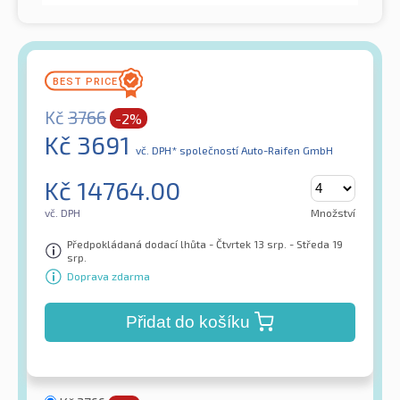
Kč
3766
-2%
Kč
3691
vč. DPH*
společností Auto-Raifen GmbH
Kč
14764.00
vč. DPH
Množství
Předpokládaná dodací lhůta - Čtvrtek 13 srp. - Středa 19
srp.
Doprava zdarma
Přidat do košíku