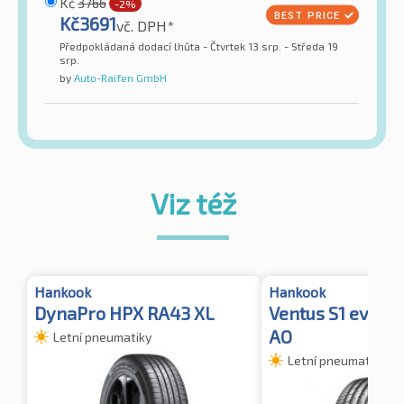
Kč
3766
-2%
Kč
3691
vč. DPH*
Předpokládaná dodací lhůta - Čtvrtek 13 srp. - Středa 19
srp.
by
Auto-Raifen GmbH
Viz též
Hankook
Hankook
DynaPro HPX RA43 XL
Ventus S1 evo2 S
AO
Letní pneumatiky
Letní pneumatiky