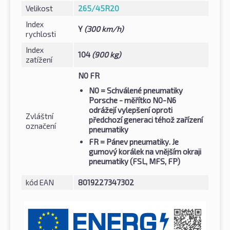
Velikost
265/45R20
Index
Y
(300 km/h)
rychlosti
Index
104
(900 kg)
zatížení
N0 FR
N0
= Schválené pneumatiky
Porsche - měřítko N0-N6
odrážejí vylepšení oproti
Zvláštní
předchozí generaci téhož zařízení
označení
pneumatiky
FR
= Pánev pneumatiky. Je
gumový korálek na vnějším okraji
pneumatiky (FSL, MFS, FP)
kód EAN
8019227347302