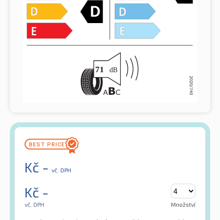
Kč
-
vč. DPH
Kč
-
vč. DPH
Množství