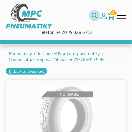
0
Telefon: +420 79 028 57 51
Pneumatiky
»
Terénní/SUV
»
Letní pneumatiky
»
Compasal
»
Compasal Citiwalker 215/65R17 99H
❮ Back to overview