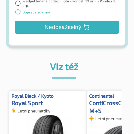
Předpokládaná dodací lhůta - Pondělí 10 srp. - Pondělí 10
srp.
Doprava zdarma
Nedosažitelný
Viz též
Royal Black / Kyoto
Continental
Royal Sport
ContiCrossConta
M+S
Letní pneumatiky
Letní pneumatiky