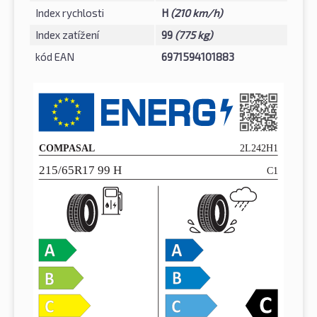
Index rychlosti
H
(210 km/h)
Index zatížení
99
(775 kg)
kód EAN
6971594101883