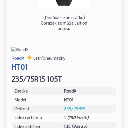
(Dodává se bez ráfku)
Obrázek se může lišit od
popisu
RoadX
Letní pneumatiky
HT01
235/75R15 105T
Značka
RoadX
Model
HT01
Velikost
235/75R15
Index rychlosti
T
(190 km/h)
Index zatížení
105
(925 kg)