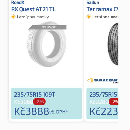
RoadX
Sailun
RX Quest AT21 TL
Terramax CVR 
Letní pneumatiky
Letní pneumatiky
235/75R15 109T
235/75R15 105
Kč
3968
Kč
2280
-2%
-2%
Kč
3888
Kč
2234
vč. DPH*
vč