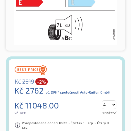
Kč
2819
-2%
Kč
2762
vč. DPH*
společností Auto-Raifen GmbH
Kč
11048.00
vč. DPH
Množství
Předpokládaná dodací lhůta - Čtvrtek 13 srp. - Úterý 18
srp.