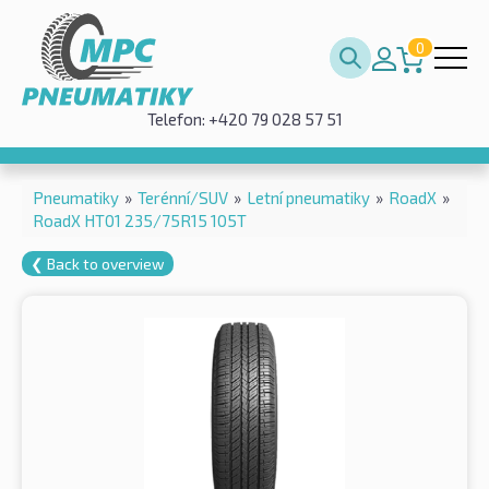
0
Telefon: +420 79 028 57 51
Pneumatiky
»
Terénní/SUV
»
Letní pneumatiky
»
RoadX
»
RoadX HT01 235/75R15 105T
❮ Back to overview