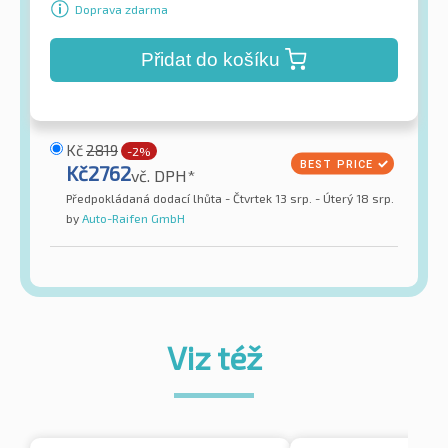
Doprava zdarma
Přidat do košíku
Kč
2819
-2%
Kč
2762
vč. DPH*
Předpokládaná dodací lhůta - Čtvrtek 13 srp. - Úterý 18 srp.
by
Auto-Raifen GmbH
Viz též