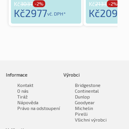
Kč
3037
Kč
2133
-2%
-2%
Kč
2977
Kč
2091
vč. DPH*
vč.
Informace
Výrobci
Kontakt
Bridgestone
O nás
Continental
Tiráž
Dunlop
Nápověda
Goodyear
Právo na odstoupení
Michelin
Pirelli
Všichni výrobci