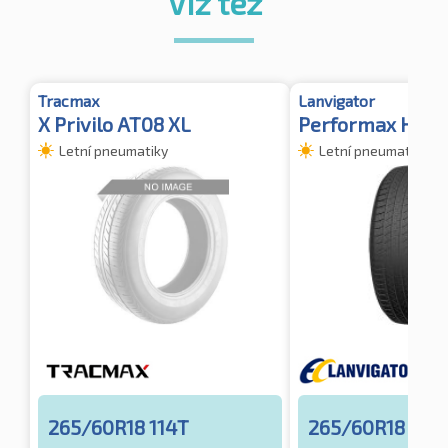
Viz též
Tracmax
Lanvigator
X Privilo AT08 XL
Performax H/T
Letní pneumatiky
Letní pneumatiky
265/60R18 114T
265/60R18 110