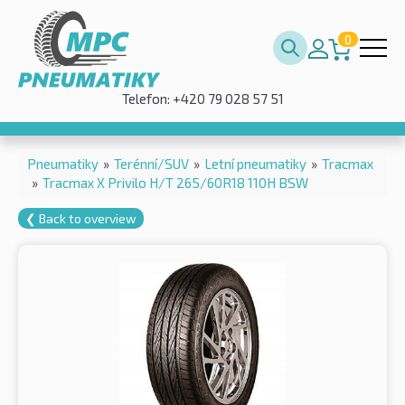
0
Telefon: +420 79 028 57 51
Pneumatiky
»
Terénní/SUV
»
Letní pneumatiky
»
Tracmax
»
Tracmax X Privilo H/T 265/60R18 110H BSW
❮ Back to overview