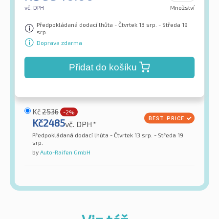
vč. DPH
Množství
Předpokládaná dodací lhůta - Čtvrtek 13 srp. - Středa 19
srp.
Doprava zdarma
Přidat do košíku
Kč
2536
-2%
Kč
2485
vč. DPH*
Předpokládaná dodací lhůta - Čtvrtek 13 srp. - Středa 19
srp.
by
Auto-Raifen GmbH