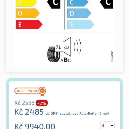
Kč
2536
-2%
Kč
2485
vč. DPH*
společností Auto-Raifen GmbH
Kč
9940.00