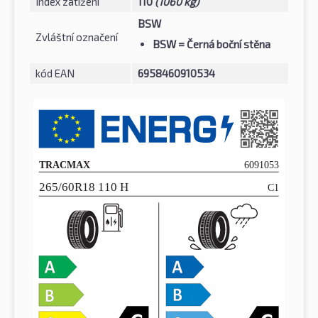
Index zatížení
110
(1060 kg)
BSW
Zvláštní označení
BSW
= Černá boční stěna
kód EAN
6958460910534