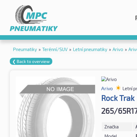
Pneumatiky
»
Terénní/SUV
»
Letní pneumatiky
»
Arivo
»
Ari
❮ Back to overview
Arivo
Letní 
Rock Trak
265/65R17
Značka
Model