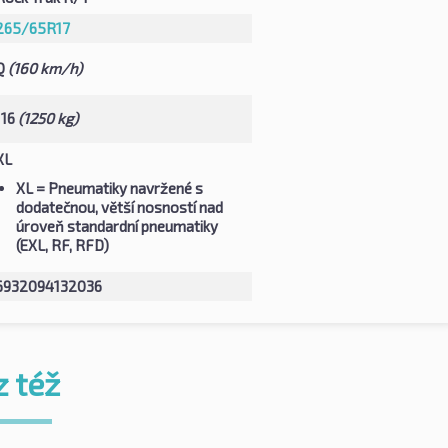
265/65R17
Q
(160 km/h)
116
(1250 kg)
XL
XL
= Pneumatiky navržené s
dodatečnou, větší nosností nad
úroveň standardní pneumatiky
(EXL, RF, RFD)
6932094132036
z též