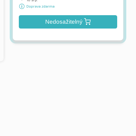
Doprava zdarma
Nedosažitelný
 / Westlake
Yokohama
A/T 10PR
Geolandar A/T4 G018 XL
pneumatiky
Letní pneumatiky