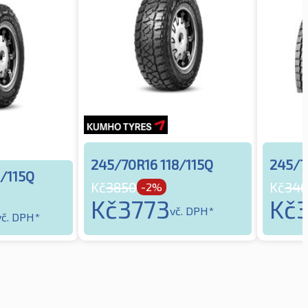
245/70R16 118/115Q
245/7
8/115Q
Kč
3850
Kč
346
-2%
Kč
3773
Kč
vč. DPH*
vč. DPH*