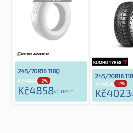
245/70R16 118Q
245/70R16 11
Kč
4957
-2%
Kč
4106
-2%
Kč
4858
Kč
4023
vč. DPH*