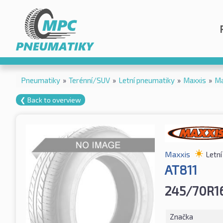
Pneumatiky
»
Terénní/SUV
»
Letní pneumatiky
»
Maxxis
»
Ma
❮ Back to overview
Maxxis
Letn
AT811
245/70R1
Značka