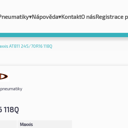
Pneumatiky
▾
Nápověda
▾
Kontakt
O nás
Registrace 
xxis AT811 245/70R16 118Q
í pneumatiky
6 118Q
Maxxis