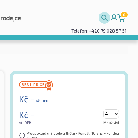
0
prodejce
Telefon: +420 79 028 57 51
Kč
-
vč. DPH
Kč
-
vč. DPH
Množství
Předpokládaná dodací lhůta - Pondělí 10 srp. - Pondělí
10 srp.