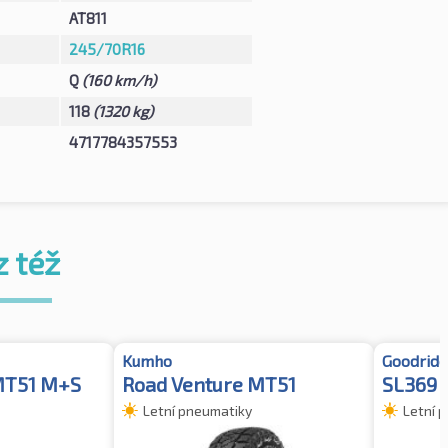
AT811
245/70R16
Q
(160 km/h)
118
(1320 kg)
4717784357553
z též
Kumho
Goodride
MT51 M+S
Road Venture MT51
SL369 
Letní pneumatiky
Letní 