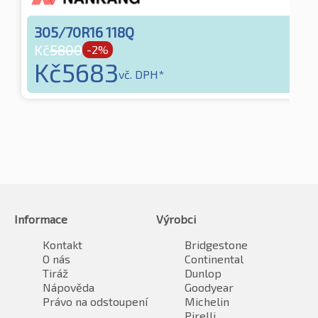
305/70R16 118Q
Kč
5800
-2%
Kč
5683
vč. DPH*
Informace
Výrobci
Kontakt
Bridgestone
O nás
Continental
Tiráž
Dunlop
Nápověda
Goodyear
Právo na odstoupení
Michelin
Pirelli