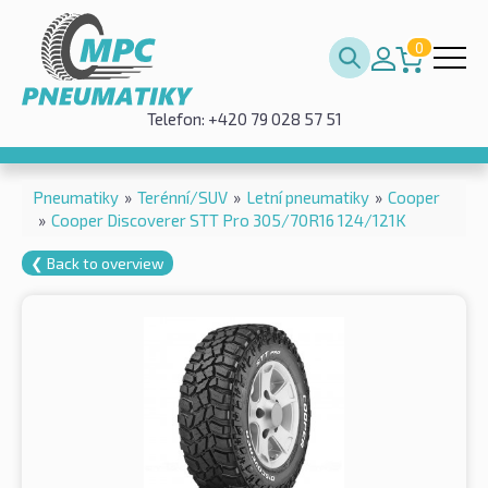
0
Telefon: +420 79 028 57 51
Pneumatiky
»
Terénní/SUV
»
Letní pneumatiky
»
Cooper
»
Cooper Discoverer STT Pro 305/70R16 124/121K
❮ Back to overview