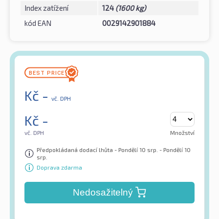
Index zatížení
124
(1600 kg)
kód EAN
0029142901884
Kč
-
vč. DPH
Kč
-
vč. DPH
Množství
Předpokládaná dodací lhůta - Pondělí 10 srp. - Pondělí 10
srp.
Doprava zdarma
Nedosažitelný