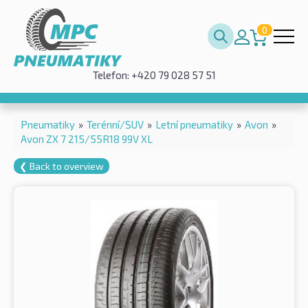
0
Telefon: +420 79 028 57 51
Pneumatiky
»
Terénní/SUV
»
Letní pneumatiky
»
Avon
»
Avon ZX 7 215/55R18 99V XL
❮ Back to overview