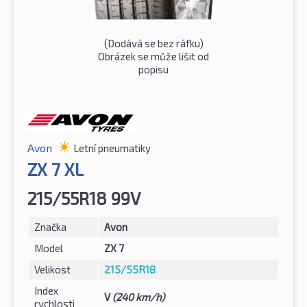
(Dodává se bez ráfku)
Obrázek se může lišit od
popisu
Avon
Letní pneumatiky
ZX 7 XL
215/55R18 99V
Značka
Avon
Model
ZX 7
Velikost
215/55R18
Index
V
(240 km/h)
rychlosti