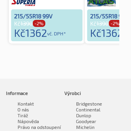
215/55R18 99V
215/55R18 99V
Kč
1390
Kč
1390
-2%
-2%
Kč
1362
Kč
1362
vč. DPH*
vč.
Informace
Výrobci
Kontakt
Bridgestone
O nás
Continental
Tiráž
Dunlop
Nápověda
Goodyear
Právo na odstoupení
Michelin