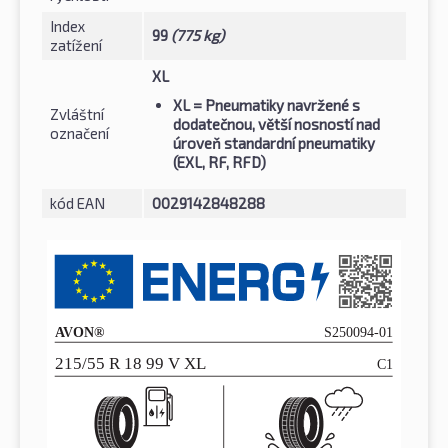
Index
99
(775 kg)
zatížení
XL
XL
= Pneumatiky navržené s
Zvláštní
dodatečnou, větší nosností nad
označení
úroveň standardní pneumatiky
(EXL, RF, RFD)
kód EAN
0029142848288