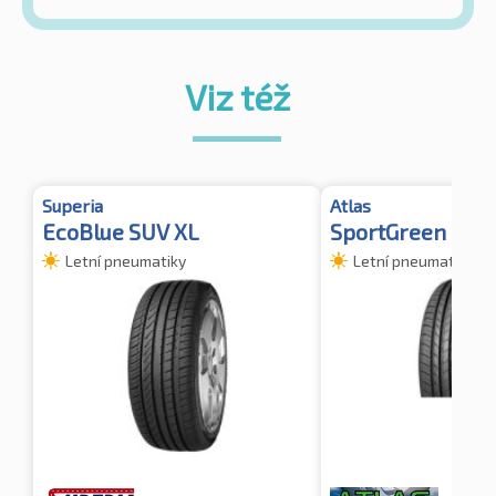
Viz též
Superia
Atlas
EcoBlue SUV XL
SportGreen SUV 
Letní pneumatiky
Letní pneumatiky