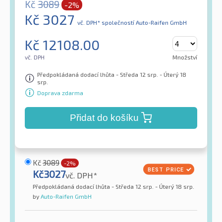
Kč
3089
-2%
Kč
3027
vč. DPH*
společností Auto-Raifen GmbH
Kč
12108.00
vč. DPH
Množství
Předpokládaná dodací lhůta - Středa 12 srp. - Úterý 18
srp.
Doprava zdarma
Přidat do košíku
Kč
3089
-2%
Kč
3027
vč. DPH*
Předpokládaná dodací lhůta - Středa 12 srp. - Úterý 18 srp.
by
Auto-Raifen GmbH