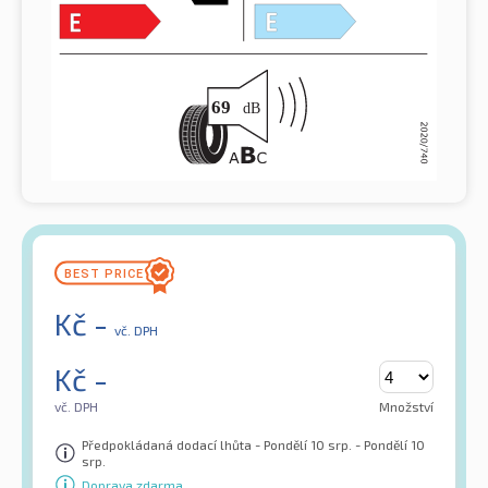
Kč
-
vč. DPH
Kč
-
vč. DPH
Množství
Předpokládaná dodací lhůta - Pondělí 10 srp. - Pondělí 10
srp.
Doprava zdarma