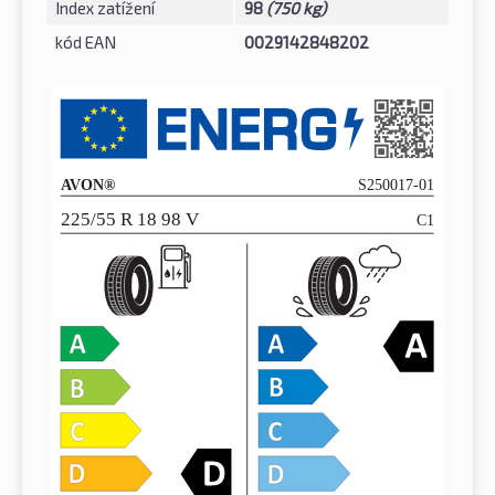
Index zatížení
98
(750 kg)
kód EAN
0029142848202