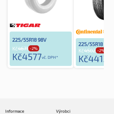
225/55R18 98V
225/55R18 98V
Kč
4671
-2%
Kč
4502
-2%
Kč
4577
Kč
4413
vč. DPH*
vč
Informace
Výrobci