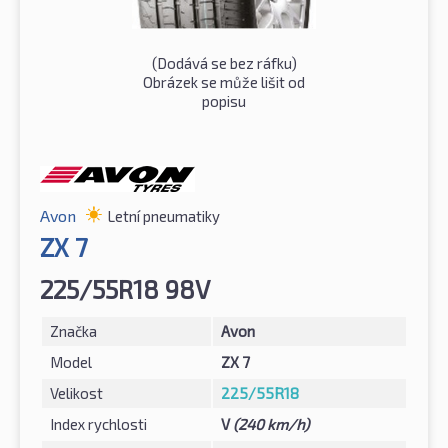
(Dodává se bez ráfku)
Obrázek se může lišit od
popisu
Avon
Letní pneumatiky
ZX 7
225/55R18 98V
Značka
Avon
Model
ZX 7
Velikost
225/55R18
Index rychlosti
V
(240 km/h)