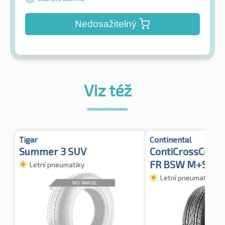
Nedosažitelný
Viz též
Tigar
Continental
Summer 3 SUV
ContiCrossConta
FR BSW M+S
Letní pneumatiky
Letní pneumatiky