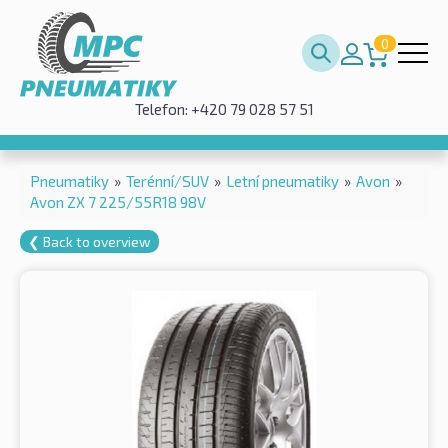
0
Telefon: +420 79 028 57 51
Pneumatiky
»
Terénní/SUV
»
Letní pneumatiky
»
Avon
»
Avon ZX 7 225/55R18 98V
❮ Back to overview