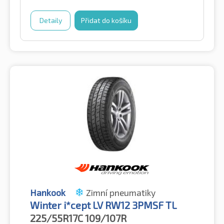
Detaily
Přidat do košíku
Hankook
Zimní pneumatiky
Winter i*cept LV RW12 3PMSF TL
225/55R17C
109/107R