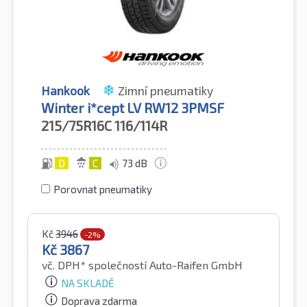
Hankook
Zimní pneumatiky
Winter i*cept LV RW12 3PMSF
215/75R16C
116/114R
D
C
73 dB
Porovnat pneumatiky
Kč
3946
-2%
Kč
3867
vč. DPH*
společností Auto-Raifen GmbH
NA SKLADĚ
Doprava zdarma