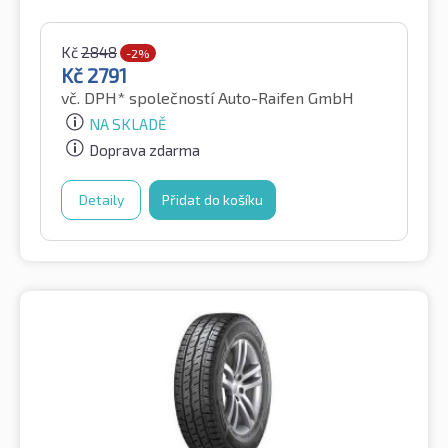
Kč
2848
-2%
Kč
2791
vč. DPH*
společností Auto-Raifen GmbH
NA SKLADĚ
Doprava zdarma
Detaily
Přidat do košíku