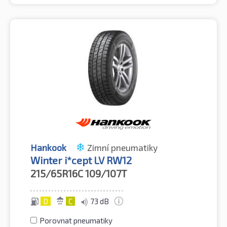
Hankook
Zimní pneumatiky
Winter i*cept LV RW12
215/65R16C
109/107T
D
C
73 dB
Porovnat pneumatiky