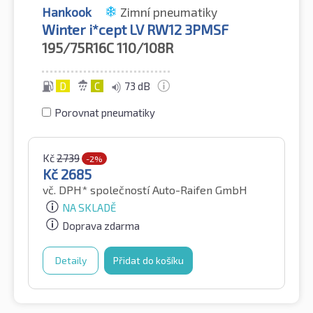
Hankook
Zimní pneumatiky
Winter i*cept LV RW12 3PMSF
195/75R16C
110/108R
D
C
73 dB
Porovnat pneumatiky
Kč
2739
-2%
Kč
2685
vč. DPH*
společností Auto-Raifen GmbH
NA SKLADĚ
Doprava zdarma
Detaily
Přidat do košíku