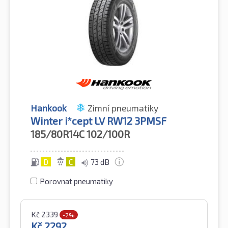
Hankook
Zimní pneumatiky
Winter i*cept LV RW12 3PMSF
185/80R14C
102/100R
D
C
73 dB
Porovnat pneumatiky
Kč
2339
-2%
Kč
2292