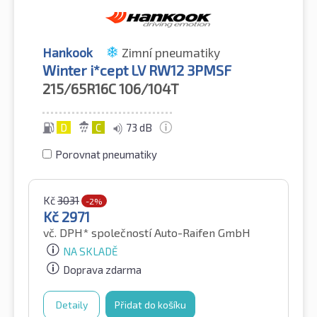
Hankook
Zimní pneumatiky
Winter i*cept LV RW12 3PMSF
215/65R16C
106/104T
D
C
73 dB
Porovnat pneumatiky
Kč
3031
-2%
Kč
2971
vč. DPH*
společností Auto-Raifen GmbH
NA SKLADĚ
Doprava zdarma
Detaily
Přidat do košíku