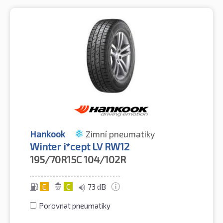
Hankook
Zimní pneumatiky
Winter i*cept LV RW12
195/70R15C
104/102R
E
C
73 dB
Porovnat pneumatiky