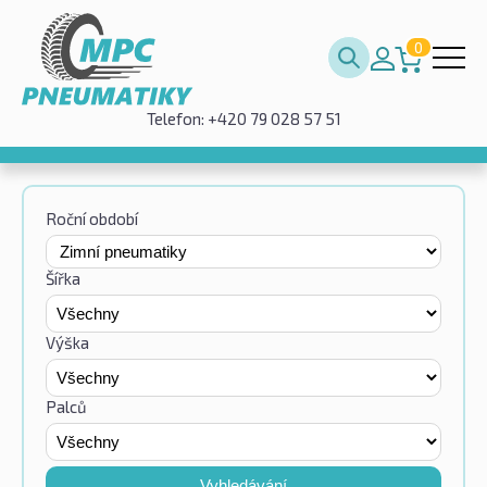
0
Telefon: +420 79 028 57 51
Roční období
Šířka
Výška
Palců
Vyhledávání