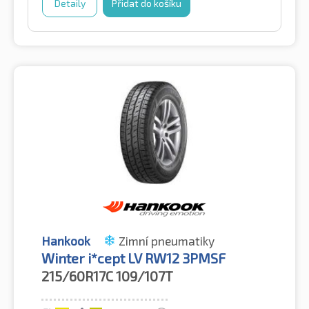
Detaily
Přidat do košíku
Hankook
Zimní pneumatiky
Winter i*cept LV RW12 3PMSF
215/60R17C
109/107T