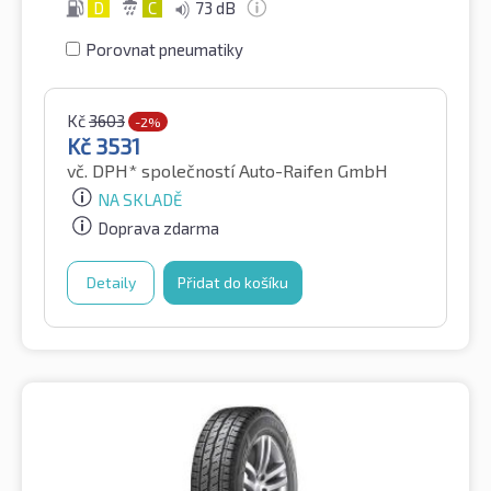
D
C
73 dB
Porovnat pneumatiky
Kč
3603
-2%
Kč
3531
vč. DPH*
společností Auto-Raifen GmbH
NA SKLADĚ
Doprava zdarma
Detaily
Přidat do košíku