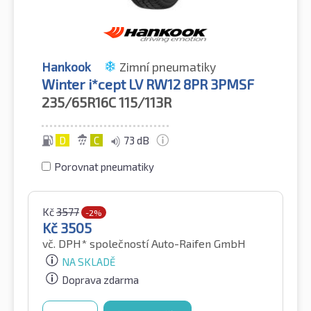
Hankook
Zimní pneumatiky
Winter i*cept LV RW12 8PR 3PMSF
235/65R16C
115/113R
D
C
73 dB
Porovnat pneumatiky
Kč
3577
-2%
Kč
3505
vč. DPH*
společností Auto-Raifen GmbH
NA SKLADĚ
Doprava zdarma