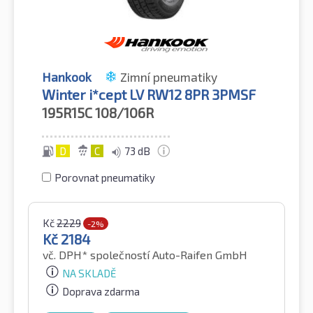
Hankook
Zimní pneumatiky
Winter i*cept LV RW12 8PR 3PMSF
195R15C
108/106R
D
C
73 dB
Porovnat pneumatiky
Kč
2229
-2%
Kč
2184
vč. DPH*
společností Auto-Raifen GmbH
NA SKLADĚ
Doprava zdarma