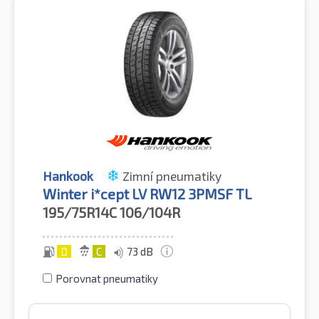
Hankook
Zimní pneumatiky
Winter i*cept LV RW12 3PMSF TL
195/75R14C
106/104R
D
C
73 dB
Porovnat pneumatiky