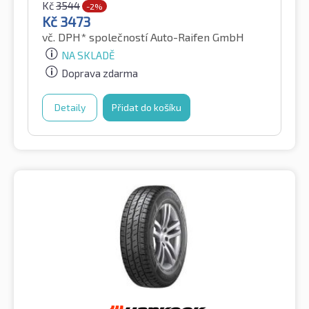
Kč
3544
-2%
Kč
3473
vč. DPH*
společností Auto-Raifen GmbH
NA SKLADĚ
Doprava zdarma
Detaily
Přidat do košíku