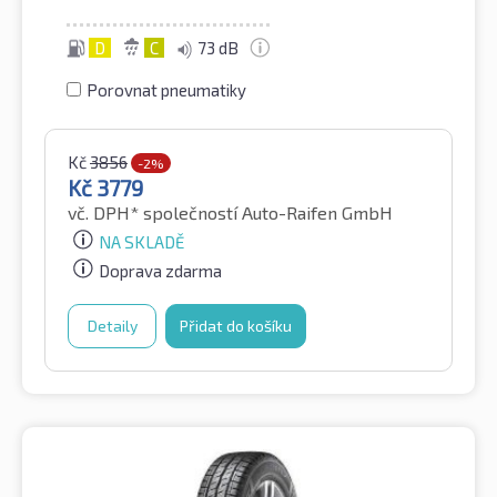
D
C
73 dB
Porovnat pneumatiky
Kč
3856
-2%
Kč
3779
vč. DPH*
společností Auto-Raifen GmbH
NA SKLADĚ
Doprava zdarma
Detaily
Přidat do košíku