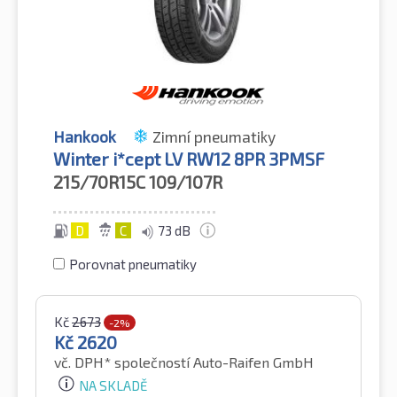
Hankook
Zimní pneumatiky
Winter i*cept LV RW12 8PR 3PMSF
215/70R15C
109/107R
D
C
73 dB
Porovnat pneumatiky
Kč
2673
-2%
Kč
2620
vč. DPH*
společností Auto-Raifen GmbH
NA SKLADĚ