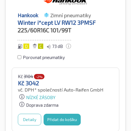
Hankook
Zimní pneumatiky
Winter i*cept LV RW12 3PMSF
225/60R16C
101/99T
D
C
73 dB
Porovnat pneumatiky
Kč
3104
-2%
Kč
3042
vč. DPH*
společností Auto-Raifen GmbH
NÍZKÉ ZÁSOBY
Doprava zdarma
Detaily
Přidat do košíku