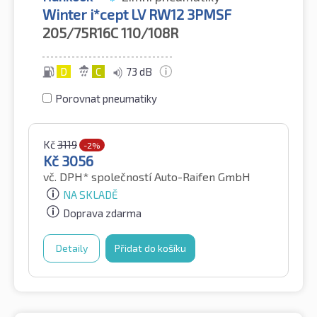
Winter i*cept LV RW12 3PMSF
205/75R16C
110/108R
D
C
73 dB
Porovnat pneumatiky
Kč
3119
-2%
Kč
3056
vč. DPH*
společností Auto-Raifen GmbH
NA SKLADĚ
Doprava zdarma
Detaily
Přidat do košíku