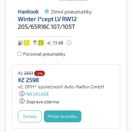
Hankook
Zimní pneumatiky
Winter i*cept LV RW12
205/65R16C
107/105T
D
C
73 dB
Porovnat pneumatiky
Kč
2651
-2%
Kč
2598
vč. DPH*
společností Auto-Raifen GmbH
NA SKLADĚ
Doprava zdarma
Detaily
Přidat do košíku