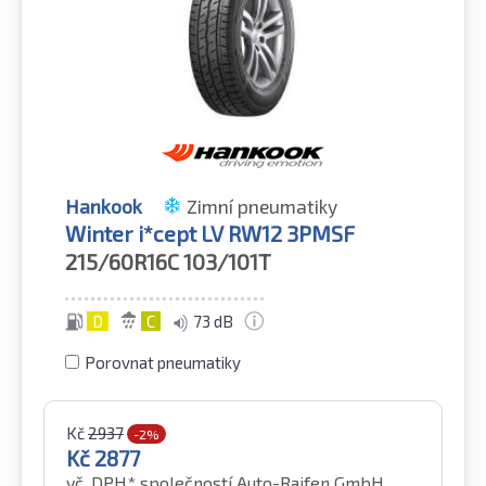
Hankook
Zimní pneumatiky
Winter i*cept LV RW12 3PMSF
215/60R16C
103/101T
D
C
73 dB
Porovnat pneumatiky
Kč
2937
-2%
Kč
2877
vč. DPH*
společností Auto-Raifen GmbH