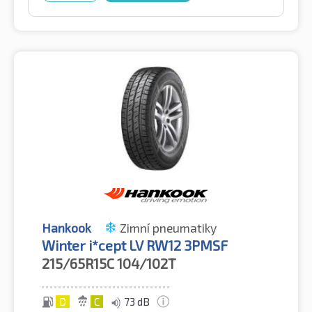
Hankook
Zimní pneumatiky
Winter i*cept LV RW12 3PMSF
215/65R15C
104/102T
D
C
73 dB