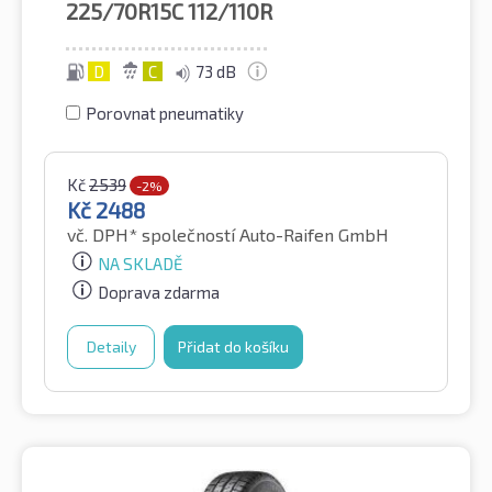
225/70R15C
112/110R
D
C
73 dB
Porovnat pneumatiky
Kč
2539
-2%
Kč
2488
vč. DPH*
společností Auto-Raifen GmbH
NA SKLADĚ
Doprava zdarma
Detaily
Přidat do košíku