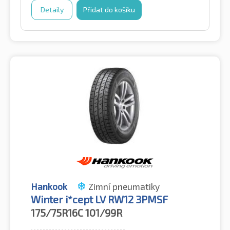
Detaily
Přidat do košíku
Hankook
Zimní pneumatiky
Winter i*cept LV RW12 3PMSF
175/75R16C
101/99R