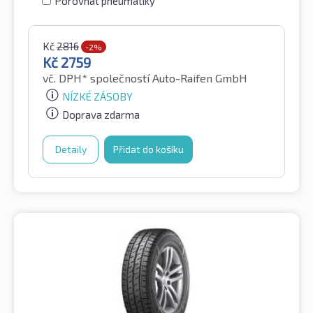
Porovnat pneumatiky
Kč
2816
-2%
Kč
2759
vč. DPH*
společností Auto-Raifen GmbH
NÍZKÉ ZÁSOBY
Doprava zdarma
Detaily
Přidat do košíku