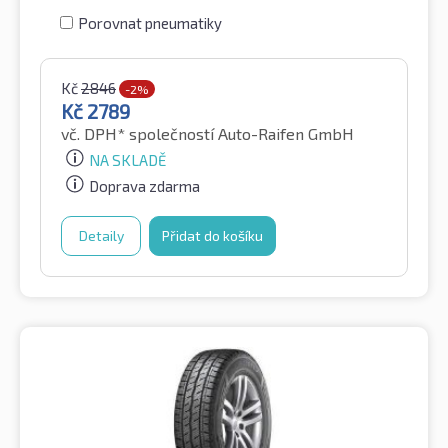
Porovnat pneumatiky
Kč
2846
-2%
Kč
2789
vč. DPH*
společností Auto-Raifen GmbH
NA SKLADĚ
Doprava zdarma
Detaily
Přidat do košíku