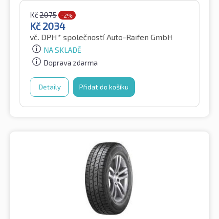
Kč
2075
-2%
Kč
2034
vč. DPH*
společností Auto-Raifen GmbH
NA SKLADĚ
Doprava zdarma
Detaily
Přidat do košíku