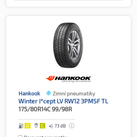
Hankook
Zimní pneumatiky
Winter i*cept LV RW12 3PMSF TL
175/80R14C
99/98R
D
C
73 dB