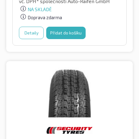
vč. DPH*
společností Auto-Raifen GmbH
NA SKLADĚ
Doprava zdarma
Detaily
Přidat do košíku