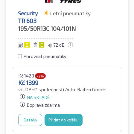
Security
Letní pneumatiky
TR 603
195/50R13C
104/101N
D
C
72 dB
Porovnat pneumatiky
Kč
1428
-2%
Kč
1399
vč. DPH*
společností Auto-Raifen GmbH
NA SKLADĚ
Doprava zdarma
Detaily
Přidat do košíku