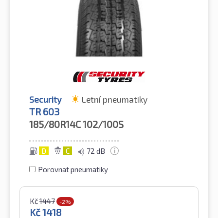
Security
Letní pneumatiky
TR 603
185/80R14C
102/100S
D
C
72 dB
Porovnat pneumatiky
Kč
1447
-2%
Kč
1418