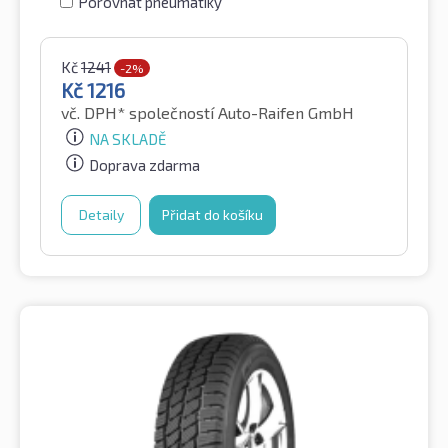
Porovnat pneumatiky
Kč
1241
-2%
Kč
1216
vč. DPH*
společností Auto-Raifen GmbH
NA SKLADĚ
Doprava zdarma
Detaily
Přidat do košíku