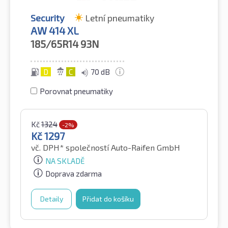
Security
Letní pneumatiky
AW 414 XL
185/65R14
93N
D
C
70 dB
Porovnat pneumatiky
Kč
1324
-2%
Kč
1297
vč. DPH*
společností Auto-Raifen GmbH
NA SKLADĚ
Doprava zdarma
Detaily
Přidat do košíku