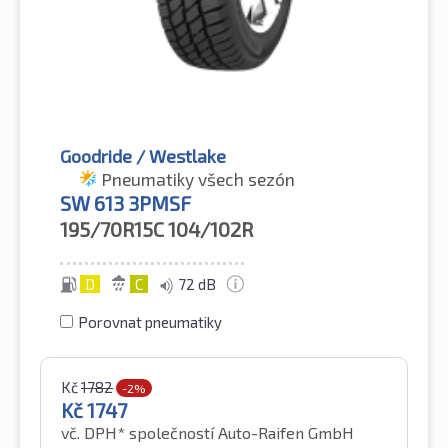
Goodride / Westlake
Pneumatiky všech sezón
SW 613 3PMSF
195/70R15C
104/102R
D
C
72 dB
Porovnat pneumatiky
Kč
1782
-2%
Kč
1747
vč. DPH*
společností Auto-Raifen GmbH