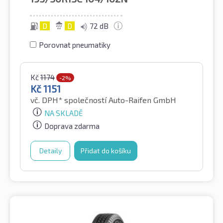
D
D
72 dB
Porovnat pneumatiky
Kč
1174
-2%
Kč
1151
vč. DPH*
společností Auto-Raifen GmbH
NA SKLADĚ
Doprava zdarma
Detaily
Přidat do košíku