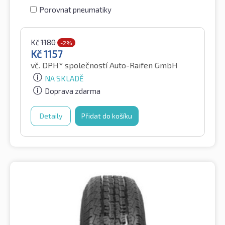
Porovnat pneumatiky
Kč
1180
-2%
Kč
1157
vč. DPH*
společností Auto-Raifen GmbH
NA SKLADĚ
Doprava zdarma
Detaily
Přidat do košíku