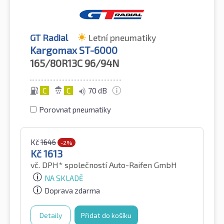
GT Radial
Letní pneumatiky
Kargomax ST-6000
165/80R13C
96/94N
C
C
70 dB
Porovnat pneumatiky
Kč
1646
-2%
Kč
1613
vč. DPH*
společností Auto-Raifen GmbH
NA SKLADĚ
Doprava zdarma
Detaily
Přidat do košíku