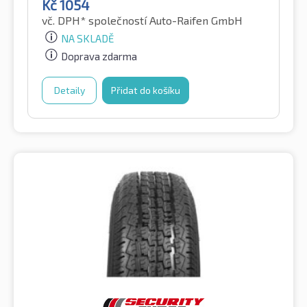
Kč
1054
vč. DPH*
společností Auto-Raifen GmbH
NA SKLADĚ
Doprava zdarma
Detaily
Přidat do košíku