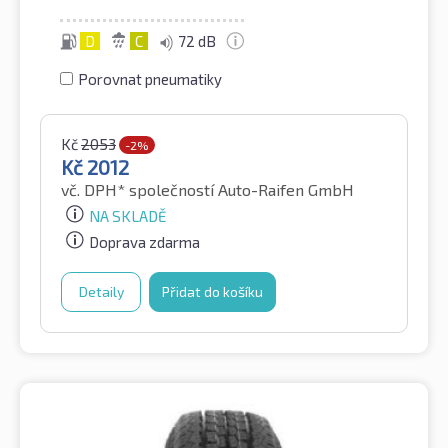
D
C
72 dB
Porovnat pneumatiky
Kč
2053
-2%
Kč
2012
vč. DPH*
společností Auto-Raifen GmbH
NA SKLADĚ
Doprava zdarma
Detaily
Přidat do košíku