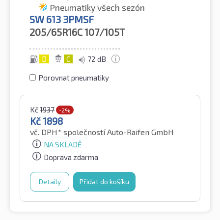
Pneumatiky všech sezón
SW 613 3PMSF
205/65R16C
107/105T
D
C
72 dB
Porovnat pneumatiky
Kč
1937
-2%
Kč
1898
vč. DPH*
společností Auto-Raifen GmbH
NA SKLADĚ
Doprava zdarma
Detaily
Přidat do košíku