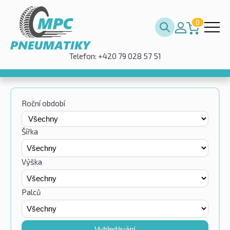
0
Telefon: +420 79 028 57 51
Roční období
Šířka
Výška
Palců
Vyhledávání