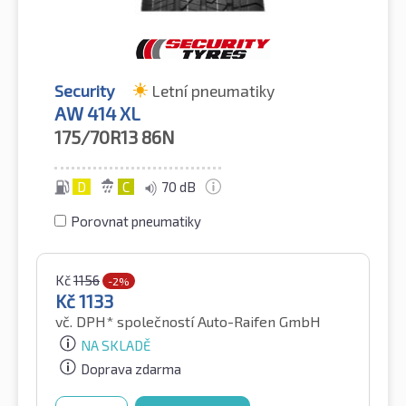
Security
Letní pneumatiky
AW 414 XL
175/70R13
86N
D
C
70 dB
Porovnat pneumatiky
Kč
1156
-2%
Kč
1133
vč. DPH*
společností Auto-Raifen GmbH
NA SKLADĚ
Doprava zdarma