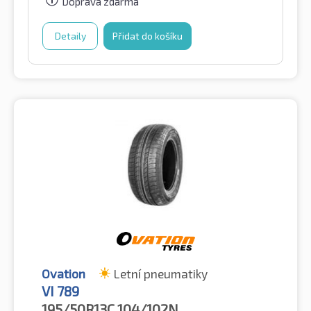
Doprava zdarma
Detaily
Přidat do košíku
Ovation
Letní pneumatiky
VI 789
195/50R13C
104/102N