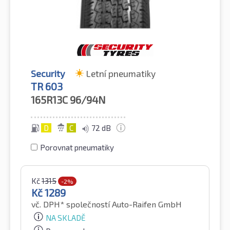
Security
Letní pneumatiky
TR 603
165R13C
96/94N
D
C
72 dB
Porovnat pneumatiky
Kč
1315
-2%
Kč
1289
vč. DPH*
společností Auto-Raifen GmbH
NA SKLADĚ