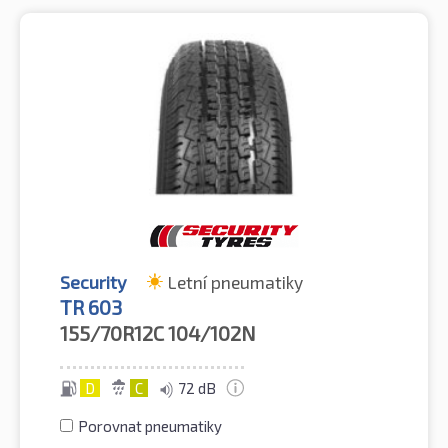
Security
Letní pneumatiky
TR 603
155/70R12C
104/102N
D
C
72 dB
Porovnat pneumatiky