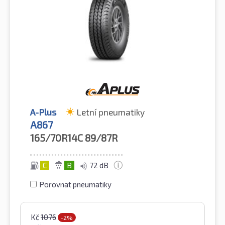
A-Plus
Letní pneumatiky
A867
165/70R14C
89/87R
C
B
72 dB
Porovnat pneumatiky
Kč
1076
-2%