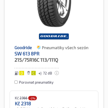
Goodride
Pneumatiky všech sezón
SW 613 8PR
215/75R16C
113/111Q
D
C
72 dB
Porovnat pneumatiky
Kč
2366
-2%
Kč
2318