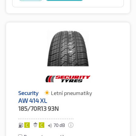
Security
Letní pneumatiky
AW 414 XL
185/70R13
93N
C
C
70 dB