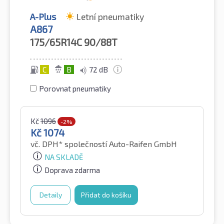
A-Plus
Letní pneumatiky
A867
175/65R14C
90/88T
C
B
72 dB
Porovnat pneumatiky
Kč
1096
-2%
Kč
1074
vč. DPH*
společností Auto-Raifen GmbH
NA SKLADĚ
Doprava zdarma
Detaily
Přidat do košíku