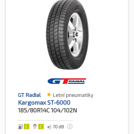
GT Radial
Letní pneumatiky
Kargomax ST-6000
185/80R14C
104/102N
C
C
70 dB