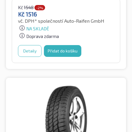
Kč
1548
-2%
Kč
1516
vč. DPH*
společností Auto-Raifen GmbH
NA SKLADĚ
Doprava zdarma
Detaily
Přidat do košíku