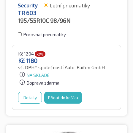
Security
Letní pneumatiky
TR 603
195/55R10C
98/96N
Porovnat pneumatiky
Kč
1204
-2%
Kč
1180
vč. DPH*
společností Auto-Raifen GmbH
NA SKLADĚ
Doprava zdarma
Detaily
Přidat do košíku