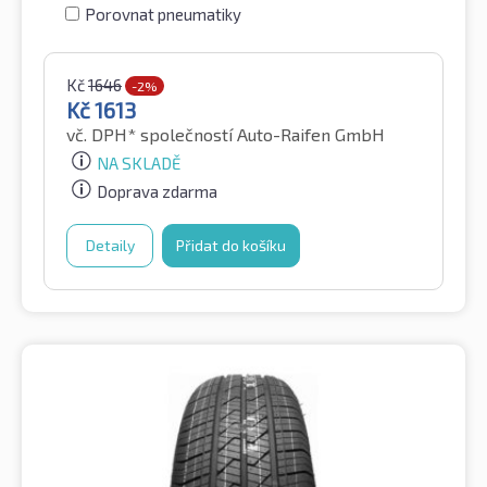
Porovnat pneumatiky
Kč
1646
-2%
Kč
1613
vč. DPH*
společností Auto-Raifen GmbH
NA SKLADĚ
Doprava zdarma
Detaily
Přidat do košíku