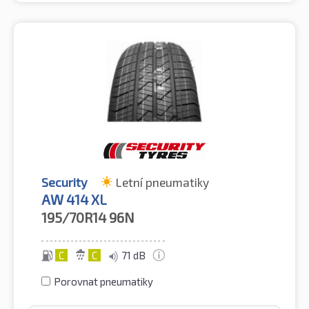
Security
Letní pneumatiky
AW 414 XL
195/70R14
96N
C
C
71 dB
Porovnat pneumatiky