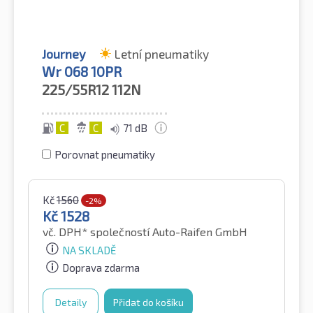
Journey
Letní pneumatiky
Wr 068 10PR
225/55R12
112N
C
C
71 dB
Porovnat pneumatiky
Kč
1560
-2%
Kč
1528
vč. DPH*
společností Auto-Raifen GmbH
NA SKLADĚ
Doprava zdarma
Detaily
Přidat do košíku