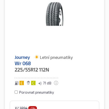
Journey
Letní pneumatiky
Wr 068
225/55R12
112N
E
C
71 dB
Porovnat pneumatiky
Kč
1894
-2%