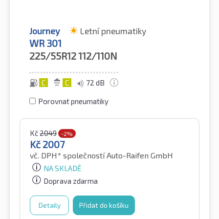
Journey
Letní pneumatiky
WR 301
225/55R12
112/110N
C
C
72 dB
Porovnat pneumatiky
Kč
2049
-2%
Kč
2007
vč. DPH*
společností Auto-Raifen GmbH
NA SKLADĚ
Doprava zdarma
Detaily
Přidat do košíku