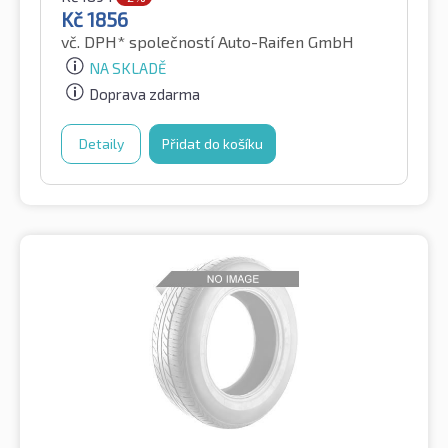
Kč
1856
vč. DPH*
společností Auto-Raifen GmbH
NA SKLADĚ
Doprava zdarma
Detaily
Přidat do košíku