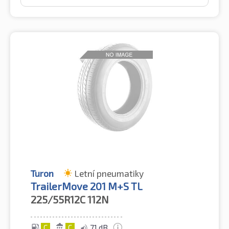
Turon
Letní pneumatiky
TrailerMove 201 M+S TL
225/55R12C
112N
C
C
71 dB