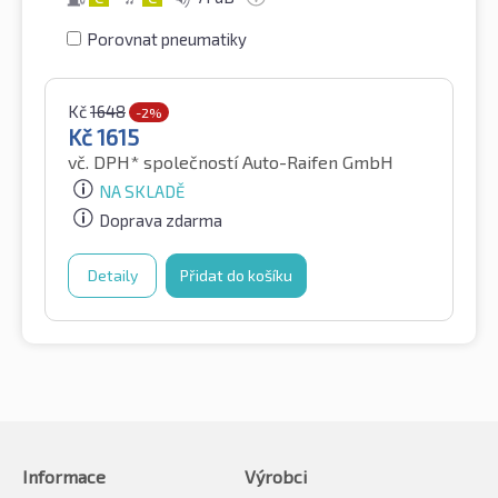
Porovnat pneumatiky
Kč
1648
-2%
Kč
1615
vč. DPH*
společností Auto-Raifen GmbH
NA SKLADĚ
Doprava zdarma
Detaily
Přidat do košíku
Informace
Výrobci