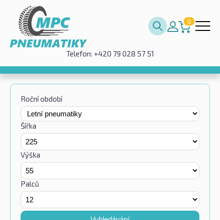
0
Telefon: +420 79 028 57 51
Roční období
Šířka
Výška
Palců
Vyhledávání