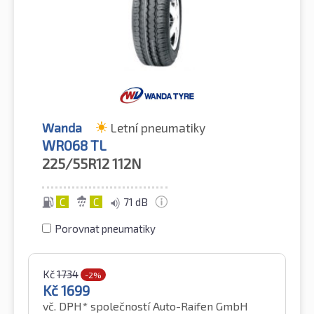
Wanda
Letní pneumatiky
WR068 TL
225/55R12
112N
C
C
71 dB
Porovnat pneumatiky
Kč
1734
-2%
Kč
1699
vč. DPH*
společností Auto-Raifen GmbH