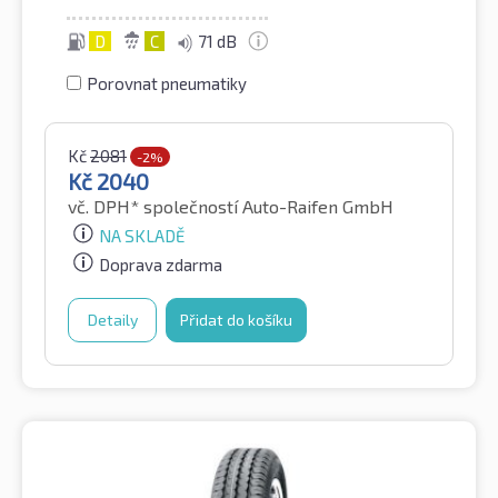
D
C
71 dB
Porovnat pneumatiky
Kč
2081
-2%
Kč
2040
vč. DPH*
společností Auto-Raifen GmbH
NA SKLADĚ
Doprava zdarma
Detaily
Přidat do košíku