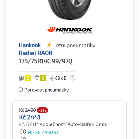
Hankook
Letní pneumatiky
Radial RA08
175/75R14C
99/97Q
D
C
69 dB
Porovnat pneumatiky
Kč
2490
-2%
Kč
2441
vč. DPH*
společností Auto-Raifen GmbH
NÍZKÉ ZÁSOBY