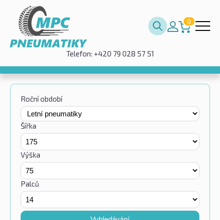
0
Telefon: +420 79 028 57 51
Roční období
Šířka
Výška
Palců
Vyhledávání