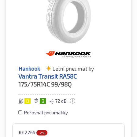
Hankook
Letní pneumatiky
Vantra Transit RA58C
175/75R14C
99/98Q
D
B
72 dB
Porovnat pneumatiky
Kč
2264
-2%