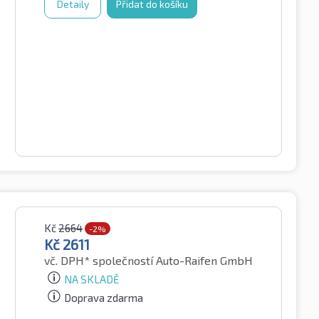
Detaily
Přidat do košíku
Kč
2664
-2%
Kč
2611
vč. DPH*
společností Auto-Raifen GmbH
NA SKLADĚ
Doprava zdarma