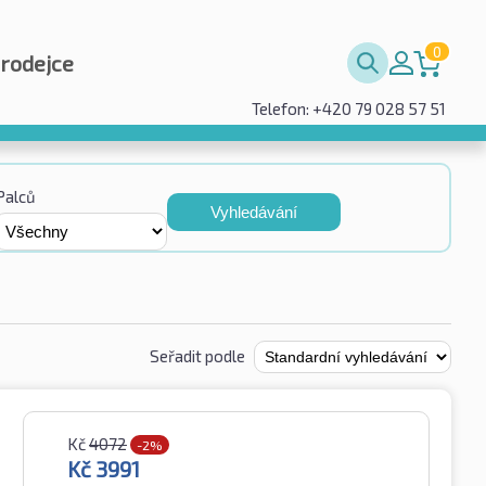
0
prodejce
Telefon: +420 79 028 57 51
Palců
Vyhledávání
Seřadit podle
Kč
4072
-2%
Kč
3991