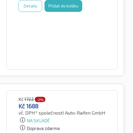
Detaily
Přidat do košíku
Kč
1722
-2%
Kč
1688
vč. DPH*
společností Auto-Raifen GmbH
NA SKLADĚ
Doprava zdarma