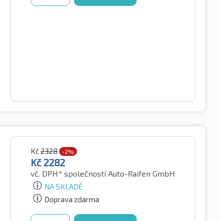
Kč
2328
-2%
Kč
2282
vč. DPH*
společností Auto-Raifen GmbH
NA SKLADĚ
Doprava zdarma