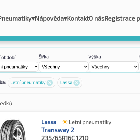
Pneumatiky
▾
Nápověda
▾
Kontakt
O nás
Registrace 
Šířka
Výška
 období
ba:
Letní pneumatiky
Lassa
ledků
Lassa
Letní pneumatiky
Transway 2
235/65R16C
121Q