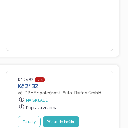
Kč
2482
-2%
Kč
2432
vč. DPH*
společností Auto-Raifen GmbH
NA SKLADĚ
Doprava zdarma
Detaily
Přidat do košíku