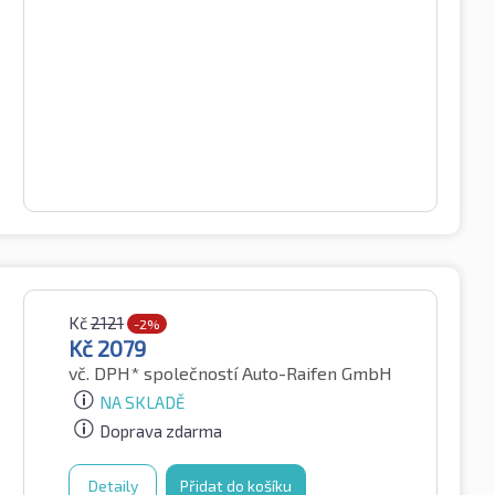
Kč
2121
-2%
Kč
2079
vč. DPH*
společností Auto-Raifen GmbH
NA SKLADĚ
Doprava zdarma
Detaily
Přidat do košíku