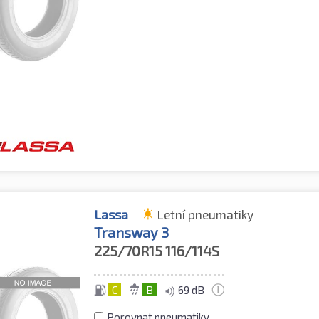
Lassa
Letní pneumatiky
Transway 3
225/70R15
116/114S
C
B
69 dB
Porovnat pneumatiky