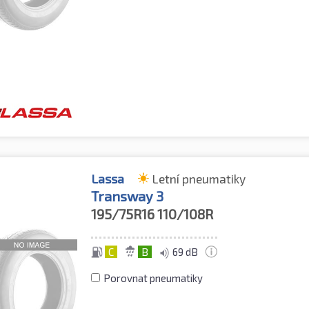
Lassa
Letní pneumatiky
Transway 3
195/75R16
110/108R
C
B
69 dB
Porovnat pneumatiky