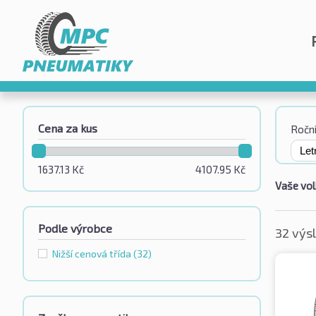
Cena za kus
Roční
1637.13
Kč
4107.95
Kč
Vaše vol
Podle výrobce
32 výs
Nižší cenová třída
(32)