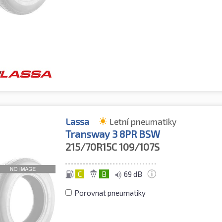
Lassa
Letní pneumatiky
Transway 3 8PR BSW
215/70R15C
109/107S
C
B
69 dB
Porovnat pneumatiky