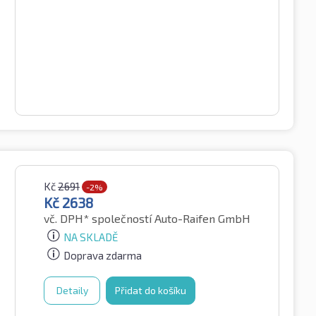
Kč
2691
-2%
Kč
2638
vč. DPH*
společností Auto-Raifen GmbH
NA SKLADĚ
Doprava zdarma
Detaily
Přidat do košíku