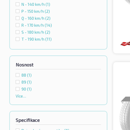
N - 140 km/h
(1)
P - 150 km/h
(2)
Q - 160 km/h
(2)
R - 170 km/h
(14)
S - 180 km/h
(2)
T - 190 km/h
(11)
Nosnost
88
(1)
89
(1)
90
(1)
Více…
Specifikace