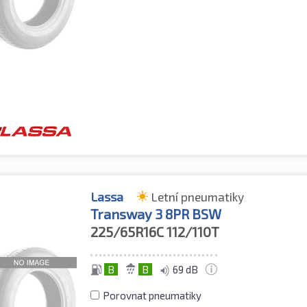
Lassa
Letní pneumatiky
Transway 3 8PR BSW
225/65R16C
112/110T
B
B
69 dB
Porovnat pneumatiky