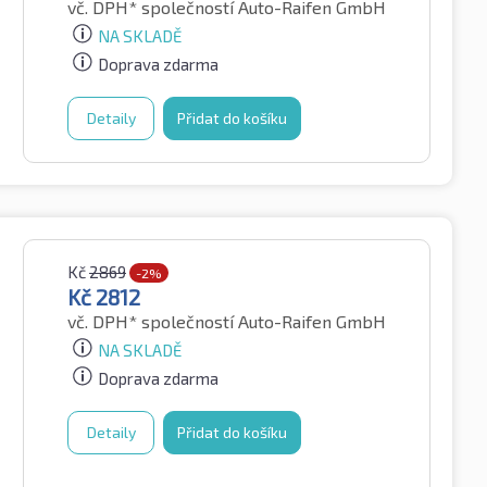
vč. DPH*
společností Auto-Raifen GmbH
NA SKLADĚ
Doprava zdarma
Detaily
Přidat do košíku
Kč
2869
-2%
Kč
2812
vč. DPH*
společností Auto-Raifen GmbH
NA SKLADĚ
Doprava zdarma
Detaily
Přidat do košíku