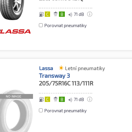
C
B
71 dB
Porovnat pneumatiky
Lassa
Letní pneumatiky
Transway 3
205/75R16C
113/111R
C
B
71 dB
Porovnat pneumatiky