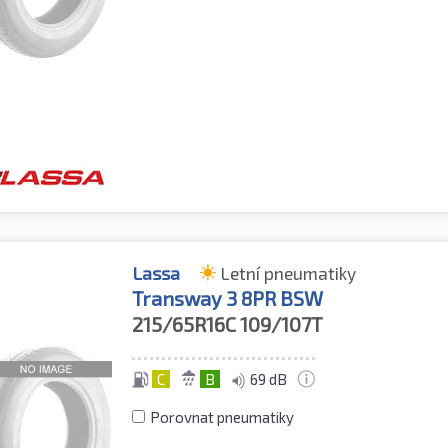
Lassa
Letní pneumatiky
Transway 3 8PR BSW
215/65R16C
109/107T
C
B
69 dB
Porovnat pneumatiky