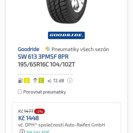
Goodride
Pneumatiky všech sezón
SW 613 3PMSF 8PR
195/65R16C
104/102T
D
C
72 dB
Porovnat pneumatiky
Kč
1477
-2%
Kč
1448
vč. DPH*
společností Auto-Raifen GmbH
NA SKLADĚ