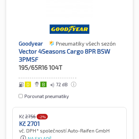
Goodyear
Pneumatiky všech sezón
Vector 4Seasons Cargo 8PR BSW
3PMSF
195/65R16
104T
D
B
72 dB
Porovnat pneumatiky
Kč
2756
-2%
Kč
2701
vč. DPH*
společností Auto-Raifen GmbH
NA SKLADĚ