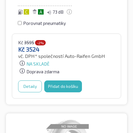
C
A
73 dB
Porovnat pneumatiky
Kč
3595
-2%
Kč
3524
vč. DPH*
společností Auto-Raifen GmbH
NA SKLADĚ
Doprava zdarma
Detaily
Přidat do košíku