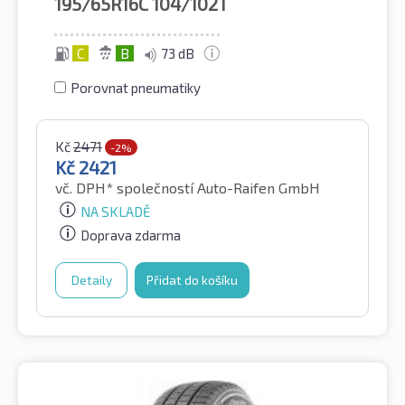
195/65R16C
104/102T
C
B
73 dB
Porovnat pneumatiky
Kč
2471
-2%
Kč
2421
vč. DPH*
společností Auto-Raifen GmbH
NA SKLADĚ
Doprava zdarma
Detaily
Přidat do košíku