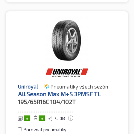
Uniroyal
Pneumatiky všech sezón
All Season Max M+S 3PMSF TL
195/65R16C
104/102T
B
B
73 dB
Porovnat pneumatiky