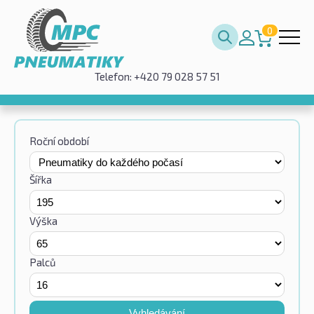
0
Telefon: +420 79 028 57 51
Roční období
Šířka
Výška
Palců
Vyhledávání