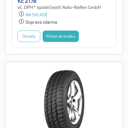
Kč
2178
vč. DPH*
společností Auto-Raifen GmbH
NA SKLADĚ
Doprava zdarma
Detaily
Přidat do košíku