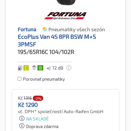
Fortuna
Pneumatiky všech sezón
EcoPlus Van 4S 8PR BSW M+S
3PMSF
195/65R16C
104/102R
C
B
72 dB
Porovnat pneumatiky
Kč
1316
-2%
Kč
1290
vč. DPH*
společností Auto-Raifen GmbH
NA SKLADĚ
Doprava zdarma