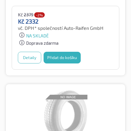
Kč
2379
-2%
Kč
2332
vč. DPH*
společností Auto-Raifen GmbH
NA SKLADĚ
Doprava zdarma
Detaily
Přidat do košíku