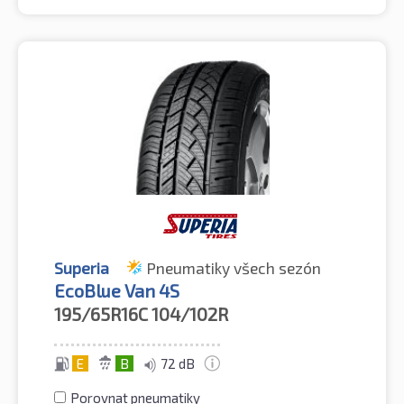
Superia
Pneumatiky všech sezón
EcoBlue Van 4S
195/65R16C
104/102R
E
B
72 dB
Porovnat pneumatiky