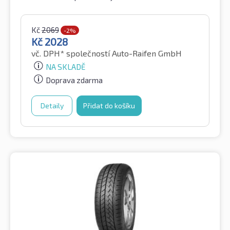
Kč
2069
-2%
Kč
2028
vč. DPH*
společností Auto-Raifen GmbH
NA SKLADĚ
Doprava zdarma
Detaily
Přidat do košíku