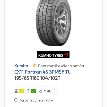
Kumho
Pneumatiky všech sezón
CX11 Portran 4S 3PMSF TL
195/65R16C
104/102T
D
B
71 dB
Porovnat pneumatiky