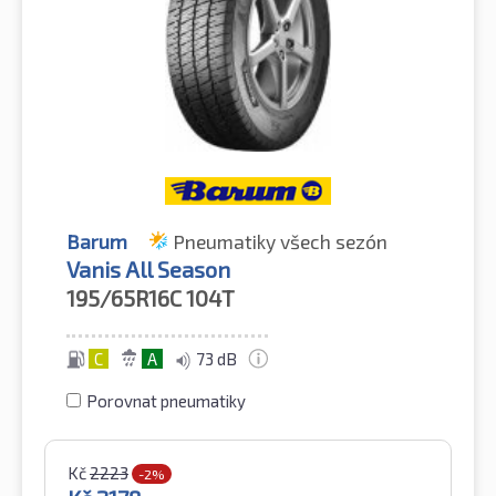
Barum
Pneumatiky všech sezón
Vanis All Season
195/65R16C
104T
C
A
73 dB
Porovnat pneumatiky
Kč
2223
-2%