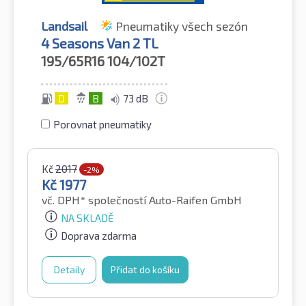
Landsail
Pneumatiky všech sezón
4 Seasons Van 2 TL
195/65R16
104/102T
D
B
73 dB
Porovnat pneumatiky
Kč
2017
-2%
Kč
1977
vč. DPH*
společností Auto-Raifen GmbH
NA SKLADĚ
Doprava zdarma
Detaily
Přidat do košíku