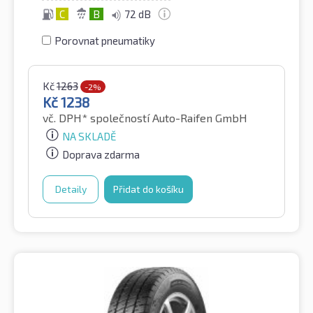
C
B
72 dB
Porovnat pneumatiky
Kč
1263
-2%
Kč
1238
vč. DPH*
společností Auto-Raifen GmbH
NA SKLADĚ
Doprava zdarma
Detaily
Přidat do košíku