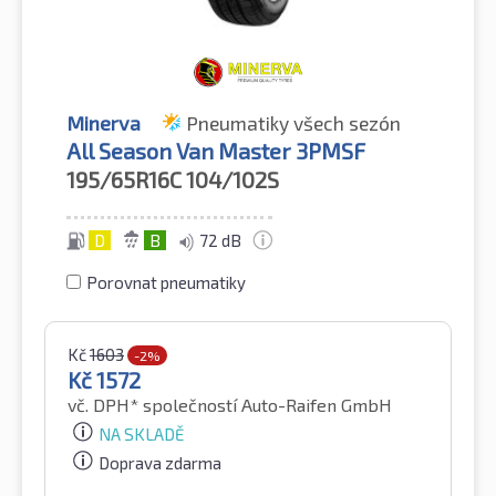
Minerva
Pneumatiky všech sezón
All Season Van Master 3PMSF
195/65R16C
104/102S
D
B
72 dB
Porovnat pneumatiky
Kč
1603
-2%
Kč
1572
vč. DPH*
společností Auto-Raifen GmbH
NA SKLADĚ
Doprava zdarma