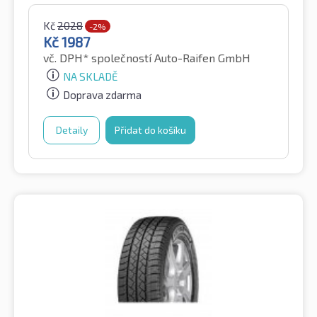
Kč
2028
-2%
Kč
1987
vč. DPH*
společností Auto-Raifen GmbH
NA SKLADĚ
Doprava zdarma
Detaily
Přidat do košíku