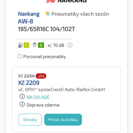
Nankang
Pneumatiky všech sezón
AW-8
195/65R16C
104/102T
C
B
70 dB
Porovnat pneumatiky
Kč
2254
-2%
Kč
2209
vč. DPH*
společností Auto-Raifen GmbH
NA SKLADĚ
Doprava zdarma
Detaily
Přidat do košíku