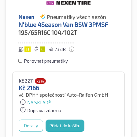
Nexen
Pneumatiky všech sezón
N'blue 4Season Van BSW 3PMSF
195/65R16C
104/102T
D
C
73 dB
Porovnat pneumatiky
Kč
2211
-2%
Kč
2166
vč. DPH*
společností Auto-Raifen GmbH
NA SKLADĚ
Doprava zdarma
Detaily
Přidat do košíku