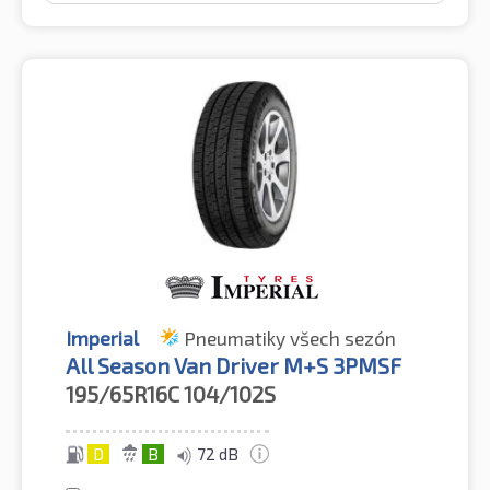
Imperial
Pneumatiky všech sezón
All Season Van Driver M+S 3PMSF
195/65R16C
104/102S
D
B
72 dB