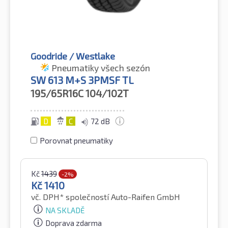
Goodride / Westlake
Pneumatiky všech sezón
SW 613 M+S 3PMSF TL
195/65R16C
104/102T
D
C
72 dB
Porovnat pneumatiky
Kč
1439
-2%
Kč
1410
vč. DPH*
společností Auto-Raifen GmbH
NA SKLADĚ
Doprava zdarma