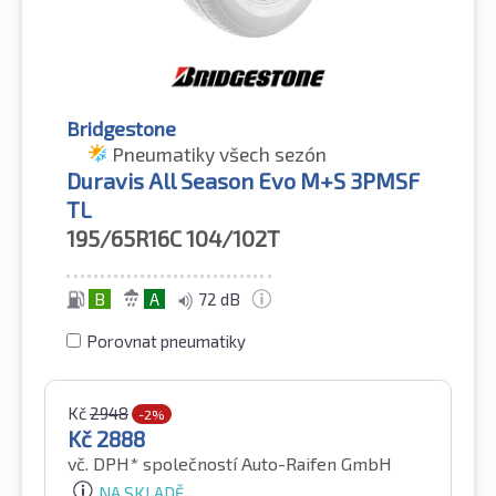
Bridgestone
Pneumatiky všech sezón
Duravis All Season Evo M+S 3PMSF
TL
195/65R16C
104/102T
B
A
72 dB
Porovnat pneumatiky
Kč
2948
-2%
Kč
2888
vč. DPH*
společností Auto-Raifen GmbH
NA SKLADĚ