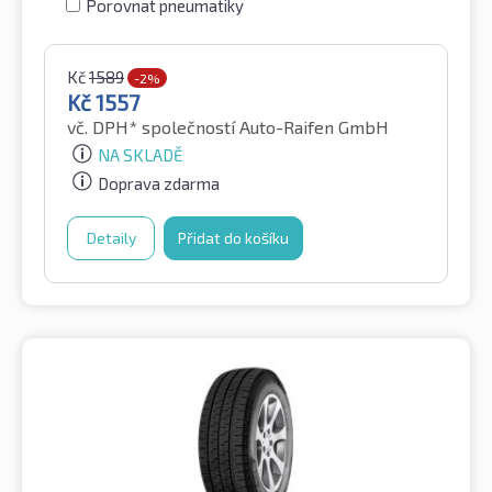
Porovnat pneumatiky
Kč
1589
-2%
Kč
1557
vč. DPH*
společností Auto-Raifen GmbH
NA SKLADĚ
Doprava zdarma
Detaily
Přidat do košíku