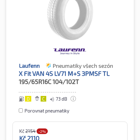
Laufenn
Pneumatiky všech sezón
X Fit VAN 4S LV71 M+S 3PMSF TL
195/65R16C
104/102T
D
C
73 dB
Porovnat pneumatiky
Kč
2154
-2%
Kč
2110