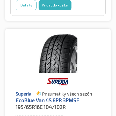
Detaily
Přidat do košíku
Superia
Pneumatiky všech sezón
EcoBlue Van 4S 8PR 3PMSF
195/65R16C
104/102R