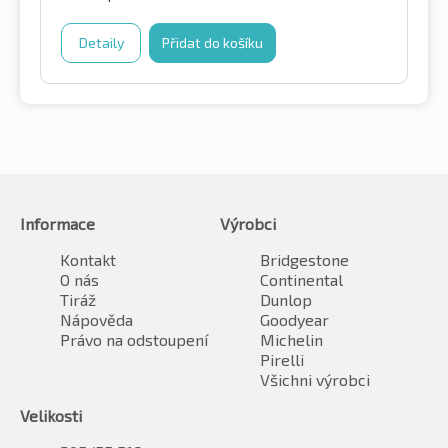
Detaily
Přidat do košíku
Informace
Výrobci
Kontakt
Bridgestone
O nás
Continental
Tiráž
Dunlop
Nápověda
Goodyear
Právo na odstoupení
Michelin
Pirelli
Všichni výrobci
Velikosti