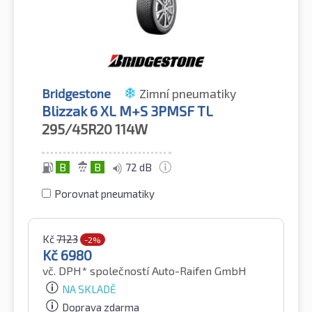
Bridgestone
Zimní pneumatiky
Blizzak 6 XL M+S 3PMSF TL
295/45R20
114W
B
B
72 dB
Porovnat pneumatiky
Kč
7123
-2%
Kč
6980
vč. DPH*
společností Auto-Raifen GmbH
NA SKLADĚ
Doprava zdarma