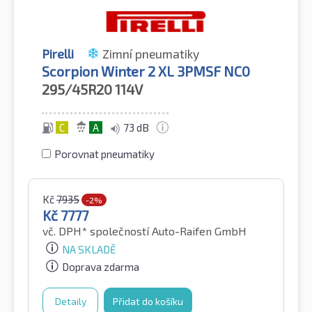
Pirelli
Zimní pneumatiky
Scorpion Winter 2 XL 3PMSF NC0
295/45R20
114V
C
A
73 dB
Porovnat pneumatiky
Kč
7935
-2%
Kč
7777
vč. DPH*
společností Auto-Raifen GmbH
NA SKLADĚ
Doprava zdarma
Detaily
Přidat do košíku