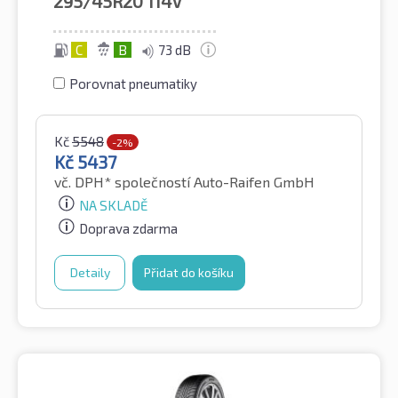
295/45R20
114V
C
B
73 dB
Porovnat pneumatiky
Kč
5548
-2%
Kč
5437
vč. DPH*
společností Auto-Raifen GmbH
NA SKLADĚ
Doprava zdarma
Detaily
Přidat do košíku