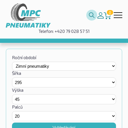
0
Telefon: +420 79 028 57 51
Roční období
Šířka
Výška
Palců
Vyhledávání