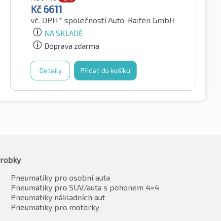
Kč
6611
vč. DPH*
společností Auto-Raifen GmbH
NA SKLADĚ
Doprava zdarma
Detaily
Přidat do košíku
robky
Pneumatiky pro osobní auta
Pneumatiky pro SUV/auta s pohonem 4×4
Pneumatiky nákladních aut
Pneumatiky pro motorky