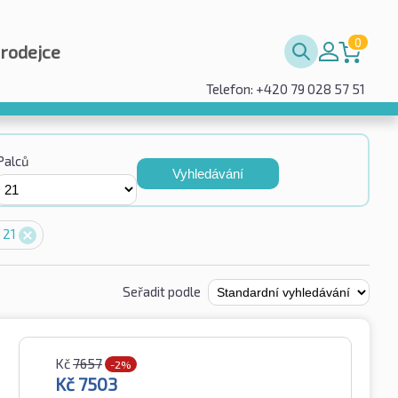
0
prodejce
Telefon: +420 79 028 57 51
Palců
Vyhledávání
 21
Seřadit podle
Kč
7657
-2%
Kč
7503