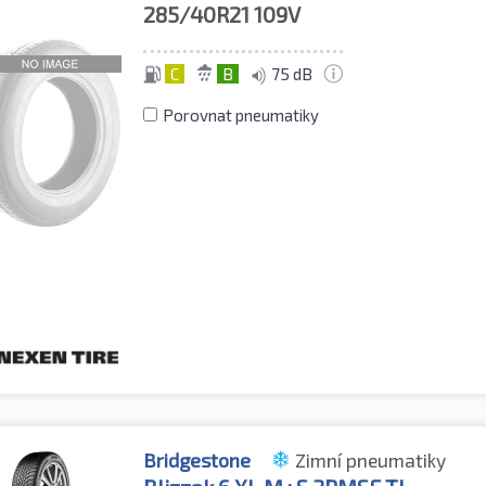
285/40R21
109V
C
B
75 dB
Porovnat pneumatiky
Bridgestone
Zimní pneumatiky