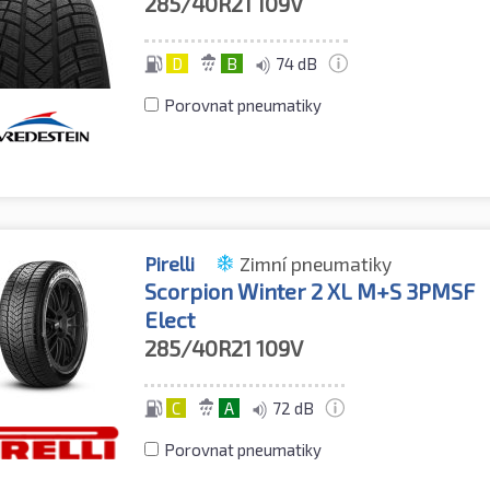
285/40R21
109V
D
B
74 dB
Porovnat pneumatiky
Pirelli
Zimní pneumatiky
Scorpion Winter 2 XL M+S 3PMSF
Elect
285/40R21
109V
C
A
72 dB
Porovnat pneumatiky