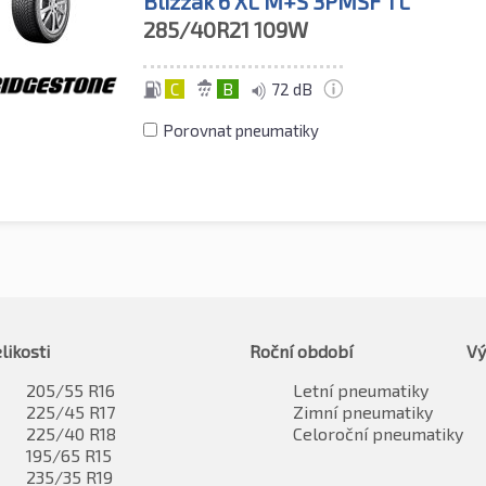
Blizzak 6 XL M+S 3PMSF TL
285/40R21
109W
C
B
72 dB
Porovnat pneumatiky
likosti
Roční období
Vý
205/55 R16
Letní pneumatiky
225/45 R17
Zimní pneumatiky
225/40 R18
Celoroční pneumatiky
195/65 R15
235/35 R19