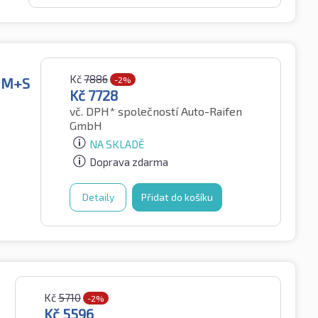
Kč
7886
W M+S
-2%
Kč
7728
vč. DPH*
společností Auto-Raifen
GmbH
NA SKLADĚ
Doprava zdarma
Detaily
Přidat do košíku
Kč
5710
-2%
Kč
5596