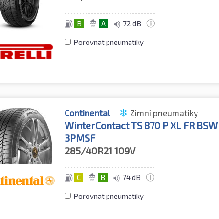
B
A
72 dB
Porovnat pneumatiky
Continental
Zimní pneumatiky
WinterContact TS 870 P XL FR BSW
3PMSF
285/40R21
109V
C
B
74 dB
Porovnat pneumatiky