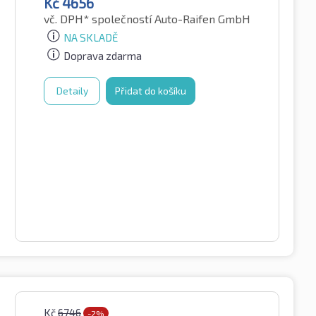
Kč
4656
vč. DPH*
společností Auto-Raifen GmbH
NA SKLADĚ
Doprava zdarma
Detaily
Přidat do košíku
Kč
6746
-2%