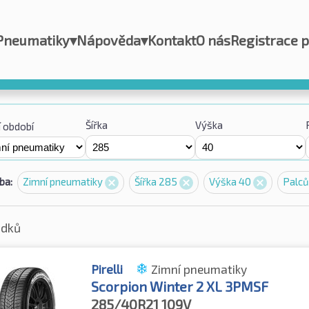
Pneumatiky
▾
Nápověda
▾
Kontakt
O nás
Registrace 
Šířka
Výška
 období
ba:
Zimní pneumatiky
Šířka 285
Výška 40
Palců
edků
Pirelli
Zimní pneumatiky
Scorpion Winter 2 XL 3PMSF
285/40R21
109V