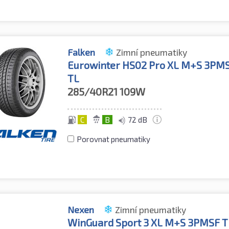
Falken
Zimní pneumatiky
Eurowinter HS02 Pro XL M+S 3PM
TL
285/40R21
109W
C
B
72 dB
Porovnat pneumatiky
Nexen
Zimní pneumatiky
WinGuard Sport 3 XL M+S 3PMSF T