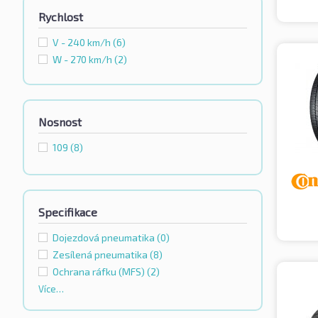
Rychlost
V - 240 km/h
(6)
W - 270 km/h
(2)
Nosnost
109
(8)
Specifikace
Dojezdová pneumatika
(0)
Zesílená pneumatika
(8)
Ochrana ráfku (MFS)
(2)
Více…