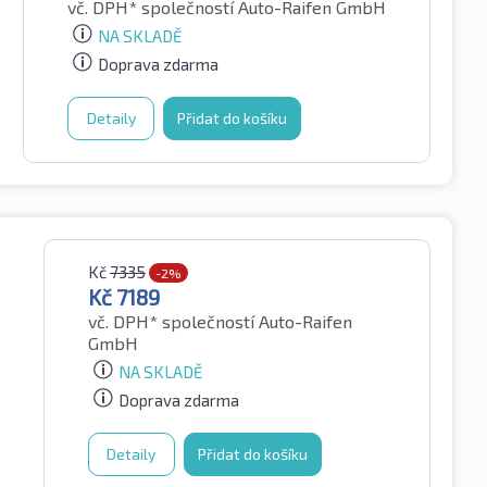
vč. DPH*
společností Auto-Raifen GmbH
NA SKLADĚ
Doprava zdarma
Detaily
Přidat do košíku
Kč
7335
-2%
Kč
7189
vč. DPH*
společností Auto-Raifen
GmbH
NA SKLADĚ
Doprava zdarma
Detaily
Přidat do košíku