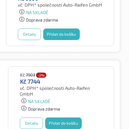
vč. DPH*
společností Auto-Raifen GmbH
NA SKLADĚ
Doprava zdarma
Detaily
Přidat do košíku
Kč
7903
-2%
Kč
7744
vč. DPH*
společností Auto-Raifen
GmbH
NA SKLADĚ
Doprava zdarma
Detaily
Přidat do košíku