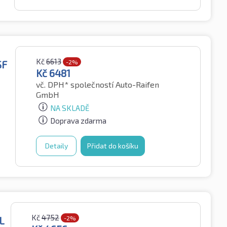
Kč
6613
SF
-2%
Kč
6481
vč. DPH*
společností Auto-Raifen
GmbH
NA SKLADĚ
Doprava zdarma
Detaily
Přidat do košíku
Kč
4752
L
-2%