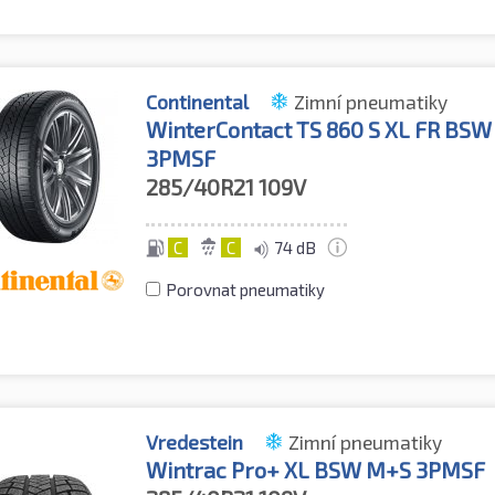
Continental
Zimní pneumatiky
WinterContact TS 860 S XL FR BS
3PMSF
285/40R21
109V
C
C
74 dB
Porovnat pneumatiky
Vredestein
Zimní pneumatiky
Wintrac Pro+ XL BSW M+S 3PMSF