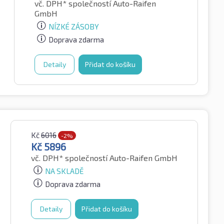
vč. DPH*
společností Auto-Raifen
GmbH
NÍZKÉ ZÁSOBY
Doprava zdarma
Detaily
Přidat do košíku
Kč
6016
-2%
Kč
5896
vč. DPH*
společností Auto-Raifen GmbH
NA SKLADĚ
Doprava zdarma
Detaily
Přidat do košíku