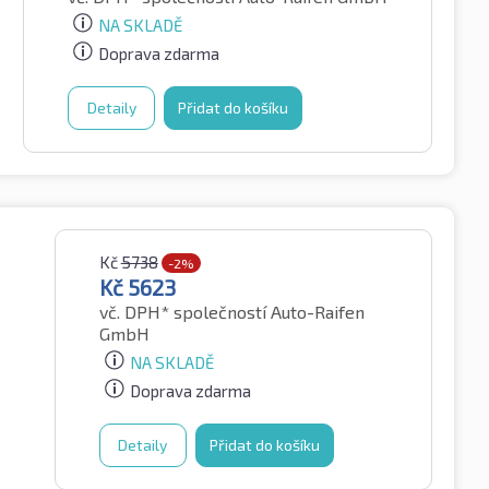
NA SKLADĚ
Doprava zdarma
Detaily
Přidat do košíku
Kč
5738
-2%
Kč
5623
vč. DPH*
společností Auto-Raifen
GmbH
NA SKLADĚ
Doprava zdarma
Detaily
Přidat do košíku