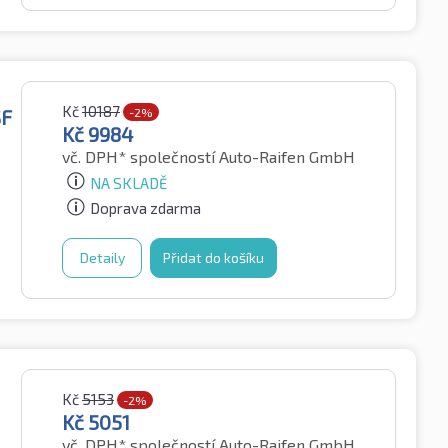
Kč
10187
SF
-2%
Kč
9984
vč. DPH*
společností Auto-Raifen GmbH
NA SKLADĚ
Doprava zdarma
Detaily
Přidat do košíku
Kč
5153
-2%
Kč
5051
vč. DPH*
společností Auto-Raifen GmbH