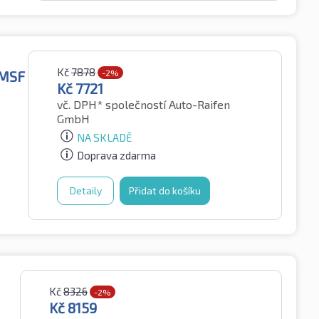
Kč
7878
PMSF
-2%
Kč
7721
vč. DPH*
společností Auto-Raifen
GmbH
NA SKLADĚ
Doprava zdarma
Detaily
Přidat do košíku
Kč
8326
-2%
Kč
8159