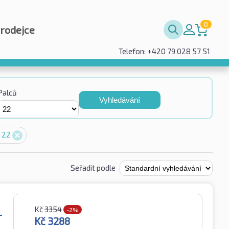
0
prodejce
Telefon: +420 79 028 57 51
Palců
Vyhledávání
ů 22
Seřadit podle
Kč
3354
L
-2%
Kč
3288