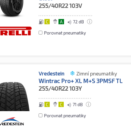
255/40R22
103V
C
A
72 dB
Porovnat pneumatiky
Vredestein
Zimní pneumatiky
Wintrac Pro+ XL M+S 3PMSF TL
255/40R22
103Y
C
C
71 dB
Porovnat pneumatiky