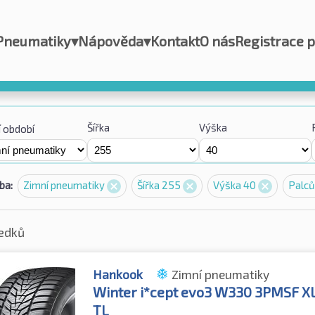
Pneumatiky
▾
Nápověda
▾
Kontakt
O nás
Registrace 
Šířka
Výška
 období
ba:
Zimní pneumatiky
Šířka 255
Výška 40
Palc
ledků
Hankook
Zimní pneumatiky
Winter i*cept evo3 W330 3PMSF X
TL