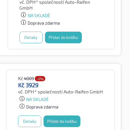
vč. DPH*
společností Auto-Raifen
GmbH
NA SKLADĚ
Doprava zdarma
Detaily
Přidat do košíku
Kč
4009
-2%
Kč
3929
vč. DPH*
společností Auto-Raifen GmbH
NA SKLADĚ
Doprava zdarma
Detaily
Přidat do košíku