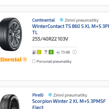
Continental
Zimní pneumatiky
WinterContact TS 860 S XL M+S 3
TL
255/40R22
103V
C
B
73 dB
Porovnat pneumatiky
Pirelli
Zimní pneumatiky
Scorpion Winter 2 XL M+S 3PMSF
Elect