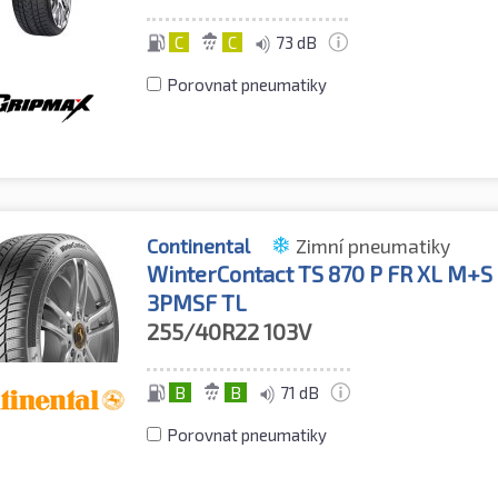
C
C
73 dB
Porovnat pneumatiky
Continental
Zimní pneumatiky
WinterContact TS 870 P FR XL M+S
3PMSF TL
255/40R22
103V
B
B
71 dB
Porovnat pneumatiky