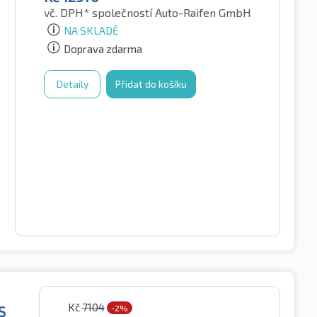
vč. DPH*
společností Auto-Raifen GmbH
NA SKLADĚ
Doprava zdarma
Detaily
Přidat do košíku
Kč
7104
S
-2%