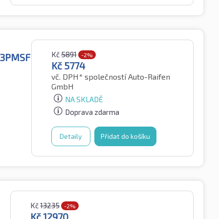
Kč
5891
S 3PMSF
-2%
Kč
5774
vč. DPH*
společností Auto-Raifen
GmbH
NA SKLADĚ
Doprava zdarma
Detaily
Přidat do košíku
Kč
13235
-2%
Kč
12970