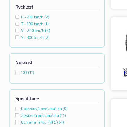
Rychlost
H - 210 km/h
(2)
T - 190 km/h
(1)
V - 240 km/h
(6)
Y - 300 km/h
(2)
Nosnost
103
(11)
Specifikace
Dojezdová pneumatika
(0)
Zesílená pneumatika
(11)
Ochrana ráfku (MFS)
(4)