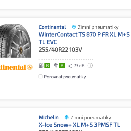
Continental
Zimní pneumatiky
WinterContact TS 870 P FR XL M+
TL EVC
255/40R22
103V
B
B
73 dB
Porovnat pneumatiky
Michelin
Zimní pneumatiky
X-Ice Snow+ XL M+S 3PMSF TL