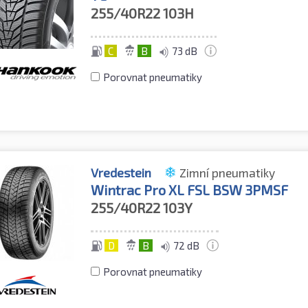
255/40R22
103H
C
B
73 dB
Porovnat pneumatiky
Vredestein
Zimní pneumatiky
Wintrac Pro XL FSL BSW 3PMSF
255/40R22
103Y
D
B
72 dB
Porovnat pneumatiky