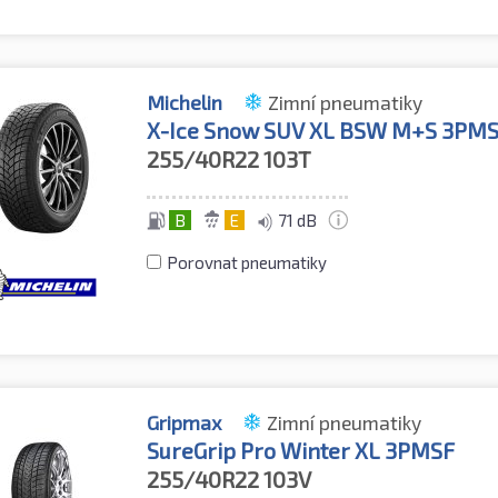
Michelin
Zimní pneumatiky
X-Ice Snow SUV XL BSW M+S 3PM
255/40R22
103T
B
E
71 dB
Porovnat pneumatiky
Gripmax
Zimní pneumatiky
SureGrip Pro Winter XL 3PMSF
255/40R22
103V