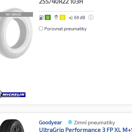
255/40R22
103H
B
D
69 dB
Porovnat pneumatiky
Goodyear
Zimní pneumatiky
UltraGrip Performance 3 FP XL M+