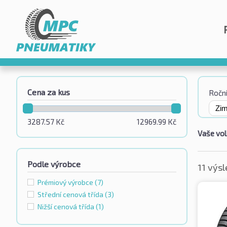
Cena za kus
Roční
3287.57
Kč
12969.99
Kč
Vaše vol
Podle výrobce
11 výs
Prémiový výrobce
(7)
Střední cenová třída
(3)
Nižší cenová třída
(1)