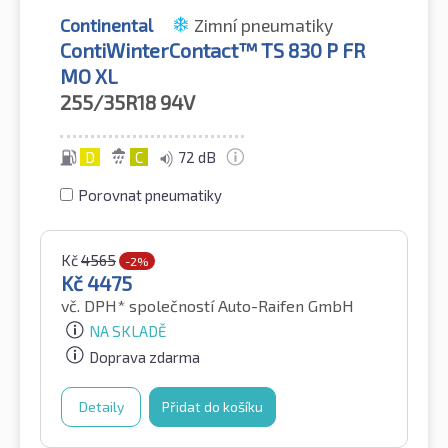
Continental
Zimní pneumatiky
ContiWinterContact™ TS 830 P FR
MO XL
255/35R18
94V
D
C
72 dB
Porovnat pneumatiky
Kč
4565
-2%
Kč
4475
vč. DPH*
společností Auto-Raifen GmbH
NA SKLADĚ
Doprava zdarma
Detaily
Přidat do košíku