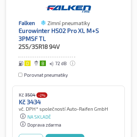
Falken
Zimní pneumatiky
Eurowinter HS02 Pro XL M+S
3PMSF TL
255/35R18
94V
D
B
72 dB
Porovnat pneumatiky
Kč
3504
-2%
Kč
3434
vč. DPH*
společností Auto-Raifen GmbH
NA SKLADĚ
Doprava zdarma