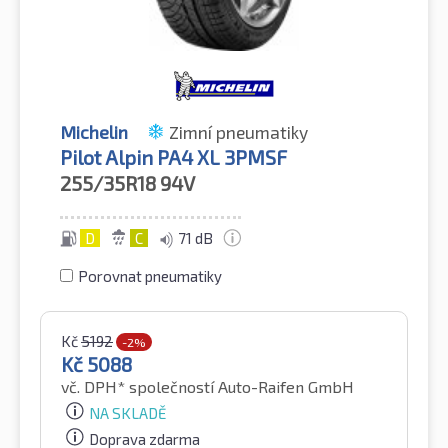
Michelin
Zimní pneumatiky
Pilot Alpin PA4 XL 3PMSF
255/35R18
94V
D
C
71 dB
Porovnat pneumatiky
Kč
5192
-2%
Kč
5088
vč. DPH*
společností Auto-Raifen GmbH
NA SKLADĚ
Doprava zdarma