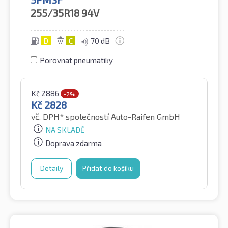
255/35R18
94V
D
C
70 dB
Porovnat pneumatiky
Kč
2886
-2%
Kč
2828
vč. DPH*
společností Auto-Raifen GmbH
NA SKLADĚ
Doprava zdarma
Detaily
Přidat do košíku