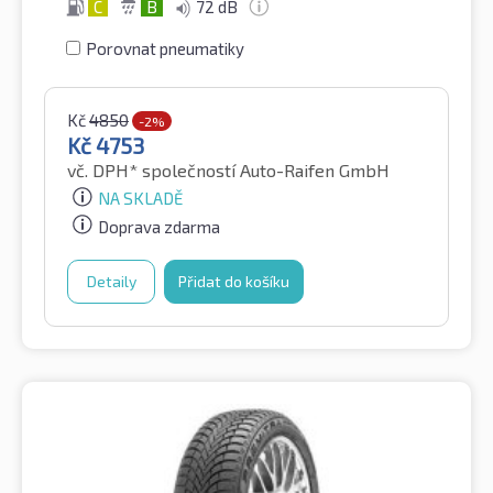
C
B
72 dB
Porovnat pneumatiky
Kč
4850
-2%
Kč
4753
vč. DPH*
společností Auto-Raifen GmbH
NA SKLADĚ
Doprava zdarma
Detaily
Přidat do košíku