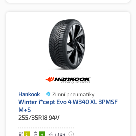
Hankook
Zimní pneumatiky
Winter i*cept Evo 4 W340 XL 3PMSF
M+S
255/35R18
94V
C
B
73 dB