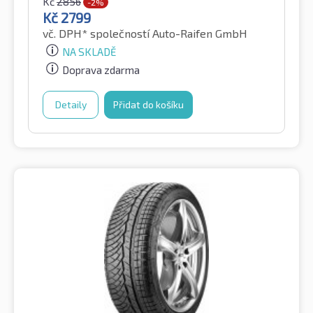
Kč
2856
-2%
Kč
2799
vč. DPH*
společností Auto-Raifen GmbH
NA SKLADĚ
Doprava zdarma
Detaily
Přidat do košíku