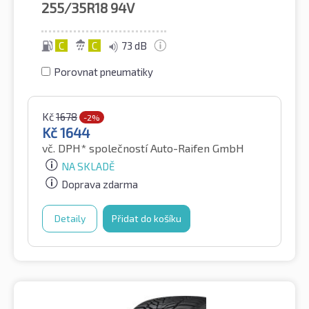
255/35R18
94V
C
C
73 dB
Porovnat pneumatiky
Kč
1678
-2%
Kč
1644
vč. DPH*
společností Auto-Raifen GmbH
NA SKLADĚ
Doprava zdarma
Detaily
Přidat do košíku