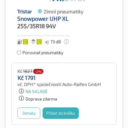
Tristar
Zimní pneumatiky
Snowpower UHP XL
255/35R18
94V
C
C
73 dB
Porovnat pneumatiky
Kč
1827
-2%
Kč
1791
vč. DPH*
společností Auto-Raifen GmbH
NA SKLADĚ
Doprava zdarma
Detaily
Přidat do košíku