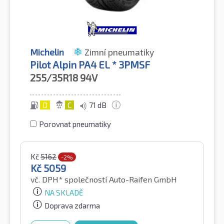
Michelin
Zimní pneumatiky
Pilot Alpin PA4 EL * 3PMSF
255/35R18
94V
D
C
71 dB
Porovnat pneumatiky
Kč
5162
-2%
Kč
5059
vč. DPH*
společností Auto-Raifen GmbH
NA SKLADĚ
Doprava zdarma