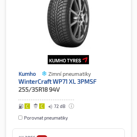
Kumho
Zimní pneumatiky
WinterCraft WP71 XL 3PMSF
255/35R18
94V
C
C
72 dB
Porovnat pneumatiky