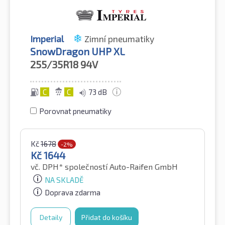
Imperial
Zimní pneumatiky
SnowDragon UHP XL
255/35R18
94V
C
C
73 dB
Porovnat pneumatiky
Kč
1678
-2%
Kč
1644
vč. DPH*
společností Auto-Raifen GmbH
NA SKLADĚ
Doprava zdarma
Detaily
Přidat do košíku