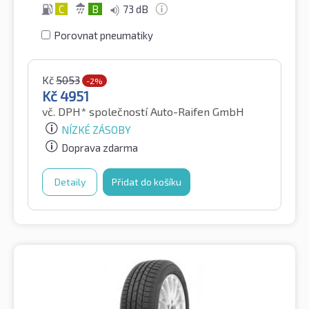
C
B
73 dB
Porovnat pneumatiky
Kč
5053
-2%
Kč
4951
vč. DPH*
společností Auto-Raifen GmbH
NÍZKÉ ZÁSOBY
Doprava zdarma
Detaily
Přidat do košíku