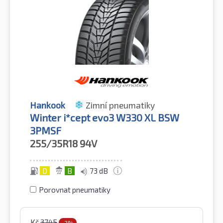
Hankook
Zimní pneumatiky
Winter i*cept evo3 W330 XL BSW
3PMSF
255/35R18
94V
D
B
73 dB
Porovnat pneumatiky
Kč
3745
-2%