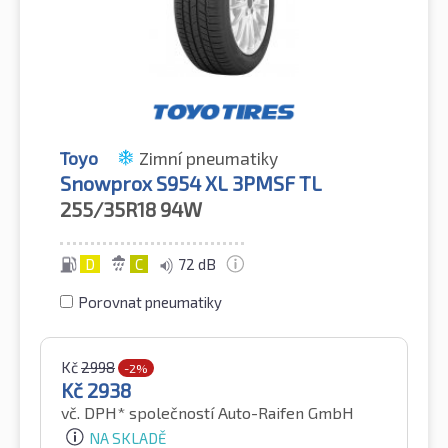
Toyo
Zimní pneumatiky
Snowprox S954 XL 3PMSF TL
255/35R18
94W
D
C
72 dB
Porovnat pneumatiky
Kč
2998
-2%
Kč
2938
vč. DPH*
společností Auto-Raifen GmbH
NA SKLADĚ