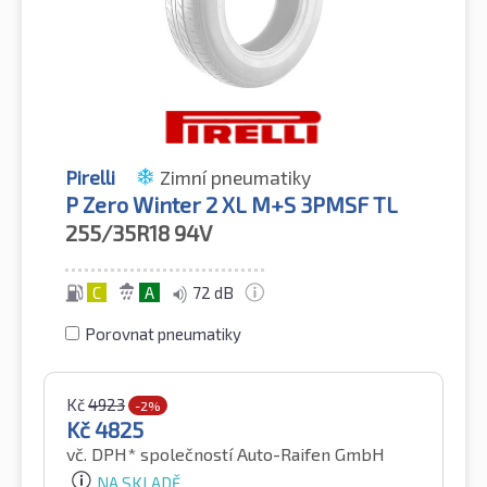
Pirelli
Zimní pneumatiky
P Zero Winter 2 XL M+S 3PMSF TL
255/35R18
94V
C
A
72 dB
Porovnat pneumatiky
Kč
4923
-2%
Kč
4825
vč. DPH*
společností Auto-Raifen GmbH
NA SKLADĚ