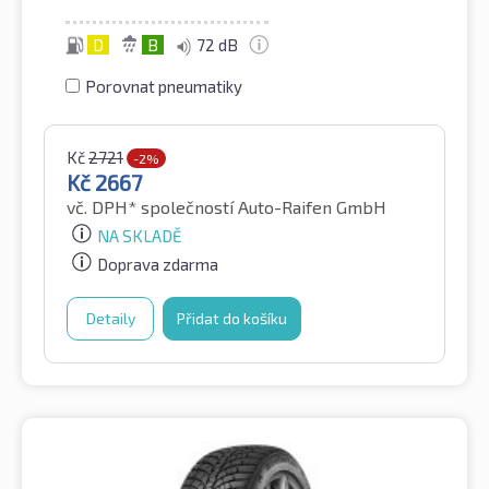
D
B
72 dB
Porovnat pneumatiky
Kč
2721
-2%
Kč
2667
vč. DPH*
společností Auto-Raifen GmbH
NA SKLADĚ
Doprava zdarma
Detaily
Přidat do košíku