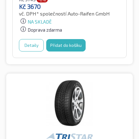
Kč
3670
vč. DPH*
společností Auto-Raifen GmbH
NA SKLADĚ
Doprava zdarma
Detaily
Přidat do košíku