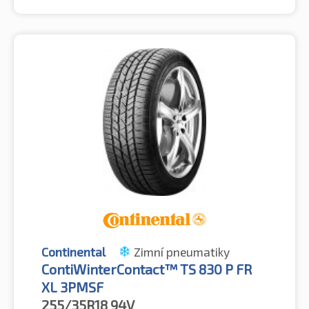
Continental
Zimní pneumatiky
ContiWinterContact™ TS 830 P FR
XL 3PMSF
255/35R18
94V