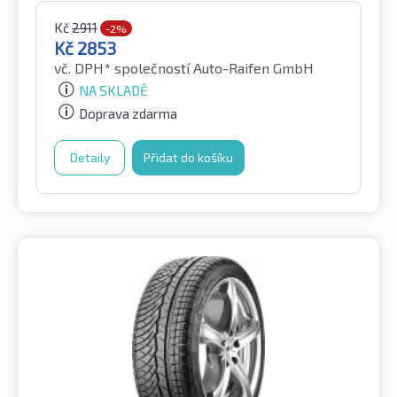
Kč
2911
-2%
Kč
2853
vč. DPH*
společností Auto-Raifen GmbH
NA SKLADĚ
Doprava zdarma
Detaily
Přidat do košíku