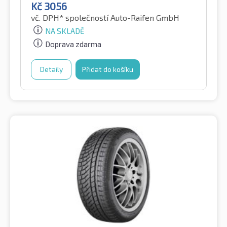
Kč
3056
vč. DPH*
společností Auto-Raifen GmbH
NA SKLADĚ
Doprava zdarma
Detaily
Přidat do košíku