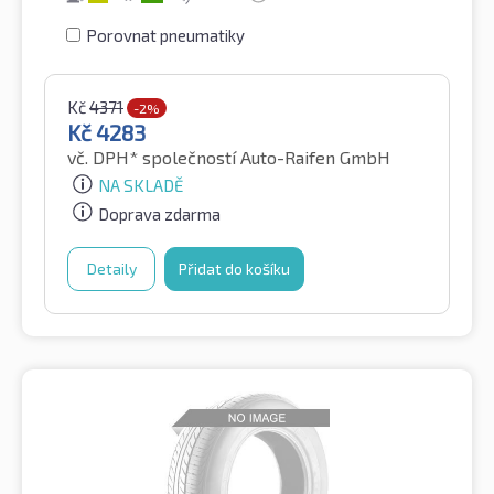
Porovnat pneumatiky
Kč
4371
-2%
Kč
4283
vč. DPH*
společností Auto-Raifen GmbH
NA SKLADĚ
Doprava zdarma
Detaily
Přidat do košíku