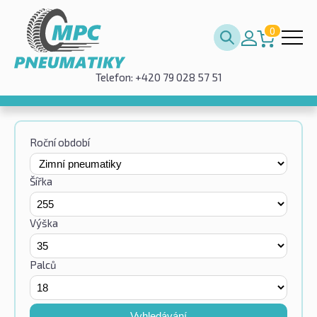
0
Telefon: +420 79 028 57 51
Roční období
Šířka
Výška
Palců
Vyhledávání