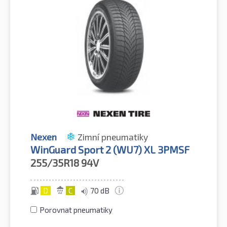
Nexen
Zimní pneumatiky
WinGuard Sport 2 (WU7) XL 3PMSF
255/35R18
94V
D
C
70 dB
Porovnat pneumatiky