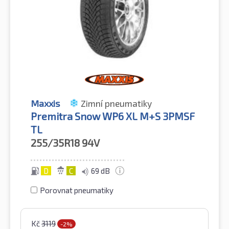
Maxxis
Zimní pneumatiky
Premitra Snow WP6 XL M+S 3PMSF
TL
255/35R18
94V
D
C
69 dB
Porovnat pneumatiky
Kč
3119
-2%