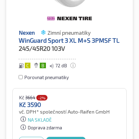
Nexen
Zimní pneumatiky
WinGuard Sport 3 XL M+S 3PMSF TL
245/45R20
103V
C
B
72 dB
Porovnat pneumatiky
Kč
3664
-2%
Kč
3590
vč. DPH*
společností Auto-Raifen GmbH
NA SKLADĚ
Doprava zdarma