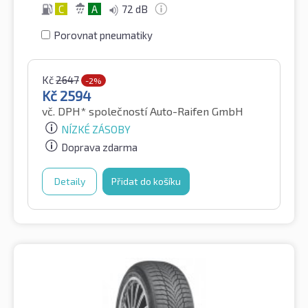
C
A
72 dB
Porovnat pneumatiky
Kč
2647
-2%
Kč
2594
vč. DPH*
společností Auto-Raifen GmbH
NÍZKÉ ZÁSOBY
Doprava zdarma
Detaily
Přidat do košíku