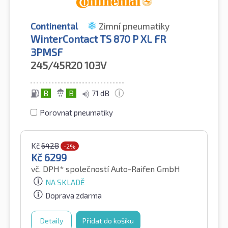
Continental
Zimní pneumatiky
WinterContact TS 870 P XL FR
3PMSF
245/45R20
103V
B
B
71 dB
Porovnat pneumatiky
Kč
6428
-2%
Kč
6299
vč. DPH*
společností Auto-Raifen GmbH
NA SKLADĚ
Doprava zdarma
Detaily
Přidat do košíku