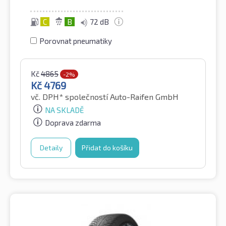
C
B
72 dB
Porovnat pneumatiky
Kč
4865
-2%
Kč
4769
vč. DPH*
společností Auto-Raifen GmbH
NA SKLADĚ
Doprava zdarma
Detaily
Přidat do košíku