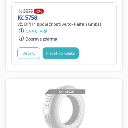
Kč
5876
-2%
Kč
5758
vč. DPH*
společností Auto-Raifen GmbH
NA SKLADĚ
Doprava zdarma
Detaily
Přidat do košíku