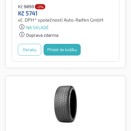
Kč
5859
-2%
Kč
5741
vč. DPH*
společností Auto-Raifen GmbH
NA SKLADĚ
Doprava zdarma
Detaily
Přidat do košíku