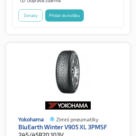
Doprava zdarma
Detaily
Přidat do košíku
Yokohama
Zimní pneumatiky
BluEarth Winter V905 XL 3PMSF
245/45R20
103V