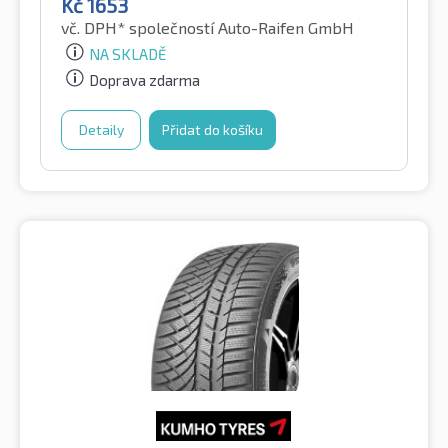
Kč
1653
vč. DPH*
společností Auto-Raifen GmbH
NA SKLADĚ
Doprava zdarma
Detaily
Přidat do košíku