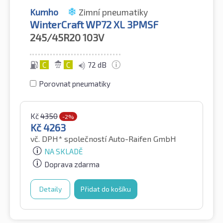
Kumho
Zimní pneumatiky
WinterCraft WP72 XL 3PMSF
245/45R20
103V
C
C
72 dB
Porovnat pneumatiky
Kč
4350
-2%
Kč
4263
vč. DPH*
společností Auto-Raifen GmbH
NA SKLADĚ
Doprava zdarma
Detaily
Přidat do košíku