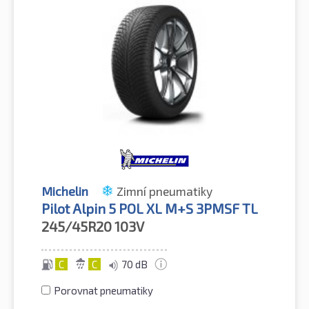
Michelin
Zimní pneumatiky
Pilot Alpin 5 POL XL M+S 3PMSF TL
245/45R20
103V
C
C
70 dB
Porovnat pneumatiky