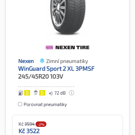
Nexen
Zimní pneumatiky
WinGuard Sport 2 XL 3PMSF
245/45R20
103V
D
D
72 dB
Porovnat pneumatiky
Kč
3594
-2%
Kč
3522