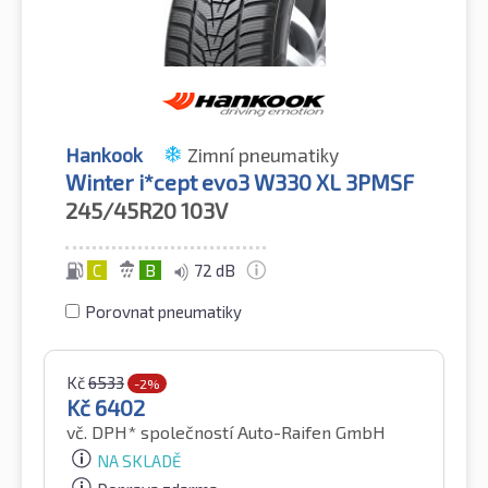
Hankook
Zimní pneumatiky
Winter i*cept evo3 W330 XL 3PMSF
245/45R20
103V
C
B
72 dB
Porovnat pneumatiky
Kč
6533
-2%
Kč
6402
vč. DPH*
společností Auto-Raifen GmbH
NA SKLADĚ