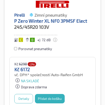
Pirelli
Zimní pneumatiky
P Zero Winter XL NF0 3PMSF Elect
245/45R20
103V
C
B
72 dB
Porovnat pneumatiky
Kč
6298
-2%
Kč
6172
vč. DPH*
společností Auto-Raifen GmbH
NA SKLADĚ
Doprava zdarma
Detaily
Přidat do košíku