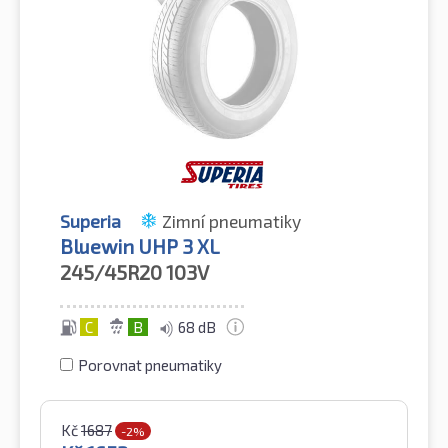
Superia
Zimní pneumatiky
Bluewin UHP 3 XL
245/45R20
103V
C
B
68 dB
Porovnat pneumatiky
Kč
1687
-2%