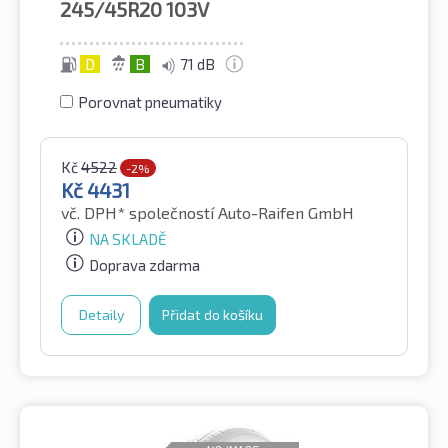
245/45R20
103V
D
B
71 dB
Porovnat pneumatiky
Kč
4522
-2%
Kč
4431
vč. DPH*
společností Auto-Raifen GmbH
NA SKLADĚ
Doprava zdarma
Detaily
Přidat do košíku