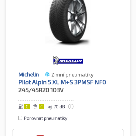
Michelin
Zimní pneumatiky
Pilot Alpin 5 XL M+S 3PMSF NF0
245/45R20
103V
C
C
70 dB
Porovnat pneumatiky