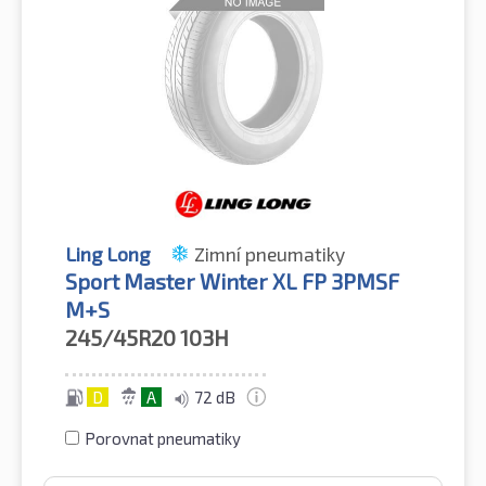
Ling Long
Zimní pneumatiky
Sport Master Winter XL FP 3PMSF
M+S
245/45R20
103H
D
A
72 dB
Porovnat pneumatiky