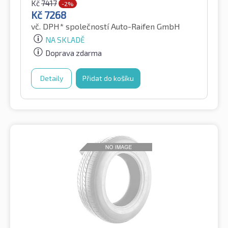
Kč
7417
-2%
Kč
7268
vč. DPH*
společností Auto-Raifen GmbH
NA SKLADĚ
Doprava zdarma
Detaily
Přidat do košíku