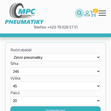
0
Telefon: +420 79 028 57 51
Roční období
Šířka
Výška
Palců
Vyhledávání