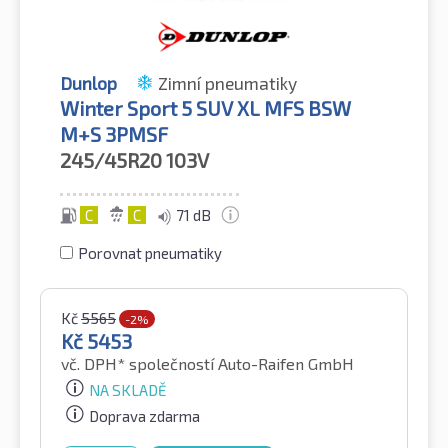
Dunlop
Zimní pneumatiky
Winter Sport 5 SUV XL MFS BSW
M+S 3PMSF
245/45R20
103V
C
C
71 dB
Porovnat pneumatiky
Kč
5565
-2%
Kč
5453
vč. DPH*
společností Auto-Raifen GmbH
NA SKLADĚ
Doprava zdarma