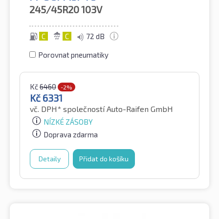
245/45R20
103V
C
C
72 dB
Porovnat pneumatiky
Kč
6460
-2%
Kč
6331
vč. DPH*
společností Auto-Raifen GmbH
NÍZKÉ ZÁSOBY
Doprava zdarma
Detaily
Přidat do košíku