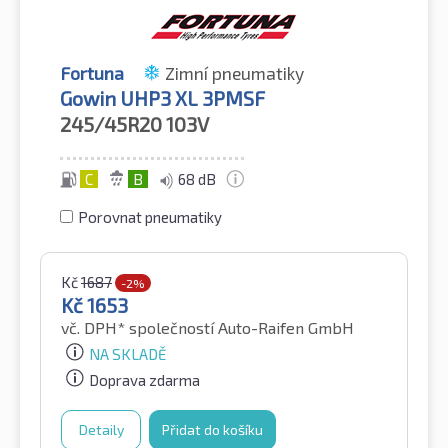
Fortuna
Zimní pneumatiky
Gowin UHP3 XL 3PMSF
245/45R20
103V
C
B
68 dB
Porovnat pneumatiky
Kč
1687
-2%
Kč
1653
vč. DPH*
společností Auto-Raifen GmbH
NA SKLADĚ
Doprava zdarma
Detaily
Přidat do košíku