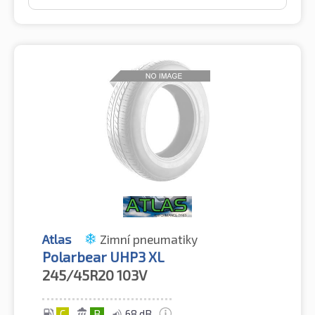
Atlas
Zimní pneumatiky
Polarbear UHP3 XL
245/45R20
103V
C
B
68 dB