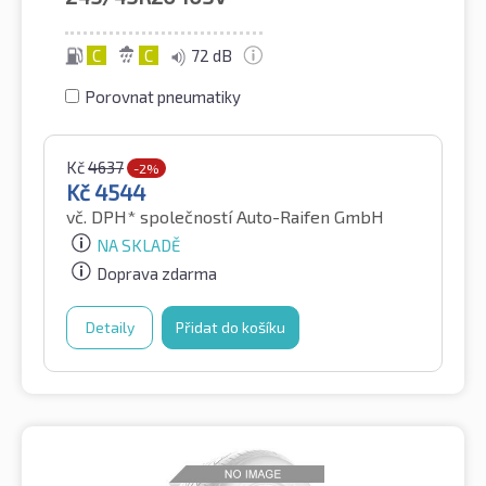
C
C
72 dB
Porovnat pneumatiky
Kč
4637
-2%
Kč
4544
vč. DPH*
společností Auto-Raifen GmbH
NA SKLADĚ
Doprava zdarma
Detaily
Přidat do košíku