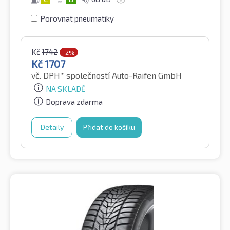
Porovnat pneumatiky
Kč
1742
-2%
Kč
1707
vč. DPH*
společností Auto-Raifen GmbH
NA SKLADĚ
Doprava zdarma
Detaily
Přidat do košíku