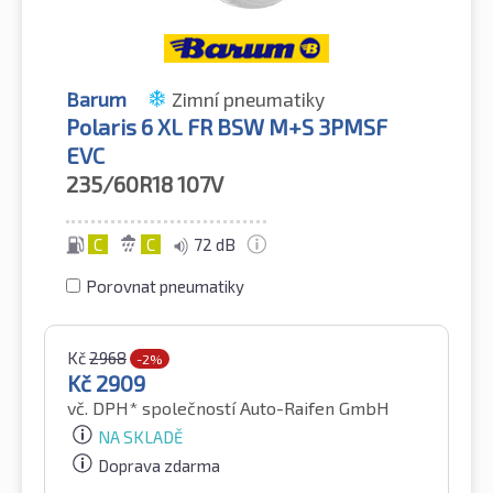
Barum
Zimní pneumatiky
Polaris 6 XL FR BSW M+S 3PMSF
EVC
235/60R18
107V
C
C
72 dB
Porovnat pneumatiky
Kč
2968
-2%
Kč
2909
vč. DPH*
společností Auto-Raifen GmbH
NA SKLADĚ
Doprava zdarma