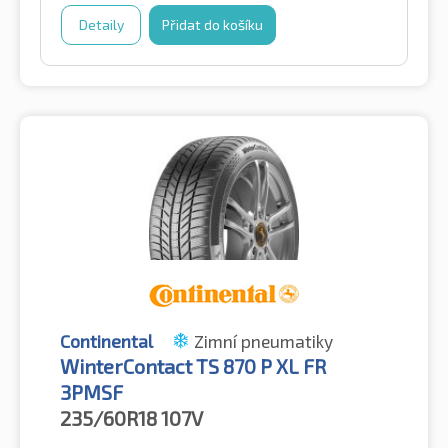
Detaily
Přidat do košíku
Continental
Zimní pneumatiky
WinterContact TS 870 P XL FR
3PMSF
235/60R18
107V