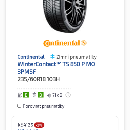
Continental
Zimní pneumatiky
WinterContact™ TS 850 P MO
3PMSF
235/60R18
103H
B
B
71 dB
Porovnat pneumatiky
Kč
4125
-2%