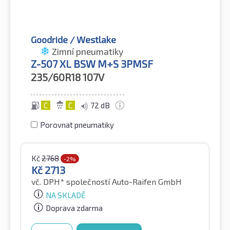
Goodride / Westlake
Zimní pneumatiky
Z-507 XL BSW M+S 3PMSF
235/60R18
107V
C
C
72 dB
Porovnat pneumatiky
Kč
2768
-2%
Kč
2713
vč. DPH*
společností Auto-Raifen GmbH
NA SKLADĚ
Doprava zdarma