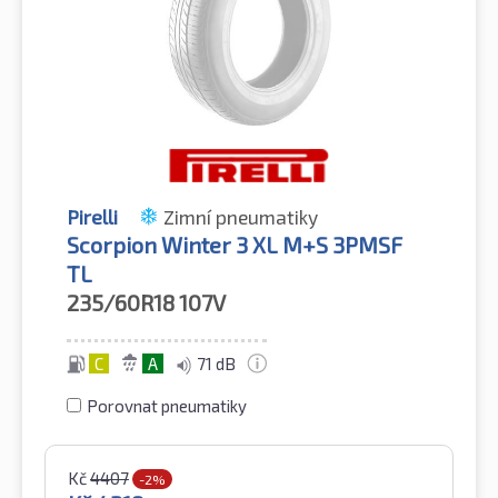
Pirelli
Zimní pneumatiky
Scorpion Winter 3 XL M+S 3PMSF
TL
235/60R18
107V
C
A
71 dB
Porovnat pneumatiky
Kč
4407
-2%