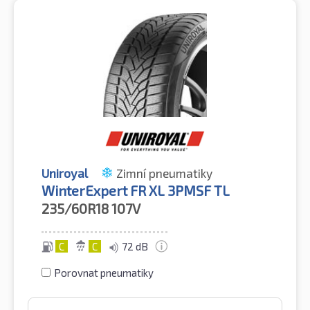
Uniroyal
Zimní pneumatiky
WinterExpert FR XL 3PMSF TL
235/60R18
107V
C
C
72 dB
Porovnat pneumatiky