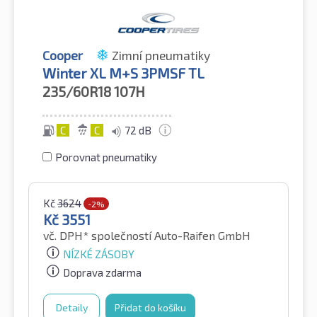
Cooper
Zimní pneumatiky
Winter XL M+S 3PMSF TL
235/60R18
107H
C
C
72 dB
Porovnat pneumatiky
Kč
3624
-2%
Kč
3551
vč. DPH*
společností Auto-Raifen GmbH
NÍZKÉ ZÁSOBY
Doprava zdarma
Detaily
Přidat do košíku