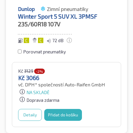
Dunlop
Zimní pneumatiky
Winter Sport 5 SUV XL 3PMSF
235/60R18
107V
C
C
72 dB
Porovnat pneumatiky
Kč
3129
-2%
Kč
3066
vč. DPH*
společností Auto-Raifen GmbH
NA SKLADĚ
Doprava zdarma
Detaily
Přidat do košíku