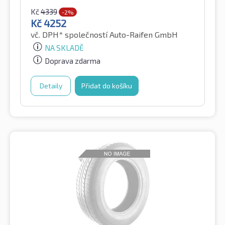
Kč
4339
-2%
Kč
4252
vč. DPH*
společností Auto-Raifen GmbH
NA SKLADĚ
Doprava zdarma
Detaily
Přidat do košíku