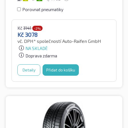
Porovnat pneumatiky
Kč
3141
-2%
Kč
3078
vč. DPH*
společností Auto-Raifen GmbH
NA SKLADĚ
Doprava zdarma
Detaily
Přidat do košíku