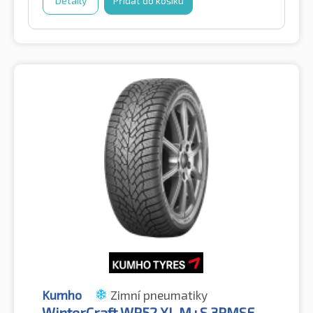
Detaily
Přidat do košíku
Kumho
Zimní pneumatiky
WinterCraft WP52 XL M+S 3PMSF