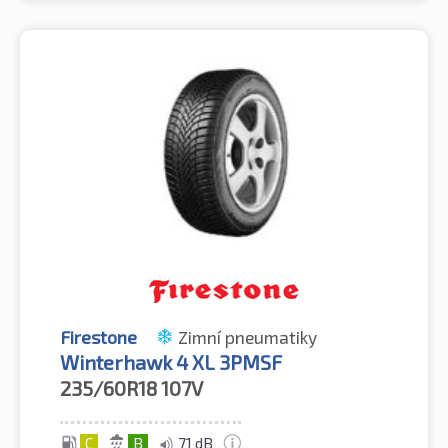
Firestone
Zimní pneumatiky
Winterhawk 4 XL 3PMSF
235/60R18
107V
C
B
71 dB