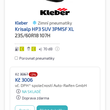
Kleber
Zimní pneumatiky
Krisalp HP3 SUV 3PMSF XL
235/60R18
107H
C
C
70 dB
Porovnat pneumatiky
Kč
3067
-2%
Kč
3006
vč. DPH*
společností Auto-Raifen GmbH
NA SKLADĚ
Doprava zdarma