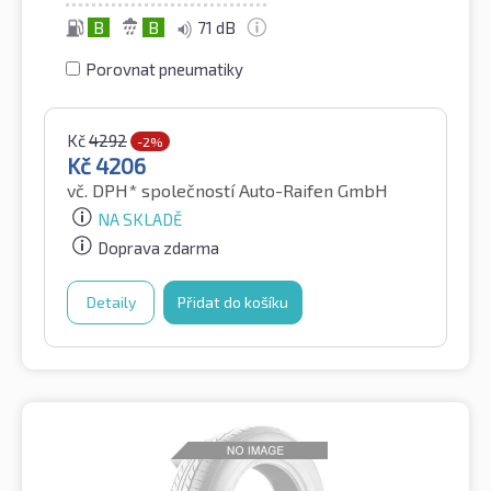
B
B
71 dB
Porovnat pneumatiky
Kč
4292
-2%
Kč
4206
vč. DPH*
společností Auto-Raifen GmbH
NA SKLADĚ
Doprava zdarma
Detaily
Přidat do košíku