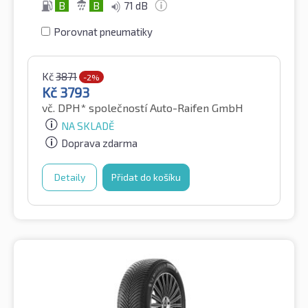
B
B
71 dB
Porovnat pneumatiky
Kč
3871
-2%
Kč
3793
vč. DPH*
společností Auto-Raifen GmbH
NA SKLADĚ
Doprava zdarma
Detaily
Přidat do košíku