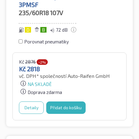
3PMSF
235/60R18
107V
D
B
72 dB
Porovnat pneumatiky
Kč
2876
-2%
Kč
2818
vč. DPH*
společností Auto-Raifen GmbH
NA SKLADĚ
Doprava zdarma
Detaily
Přidat do košíku