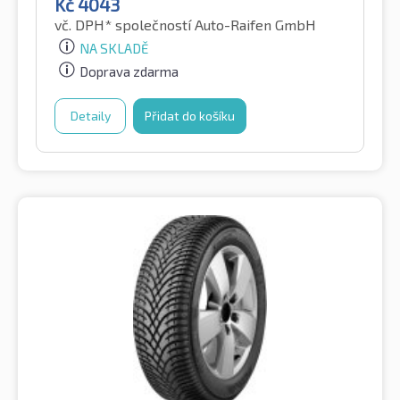
Kč
4043
vč. DPH*
společností Auto-Raifen GmbH
NA SKLADĚ
Doprava zdarma
Detaily
Přidat do košíku