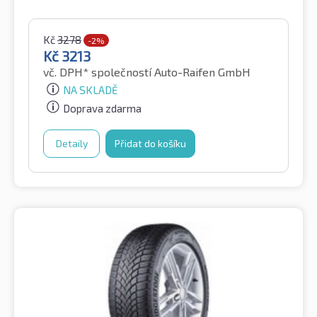
Kč
3278
-2%
Kč
3213
vč. DPH*
společností Auto-Raifen GmbH
NA SKLADĚ
Doprava zdarma
Detaily
Přidat do košíku