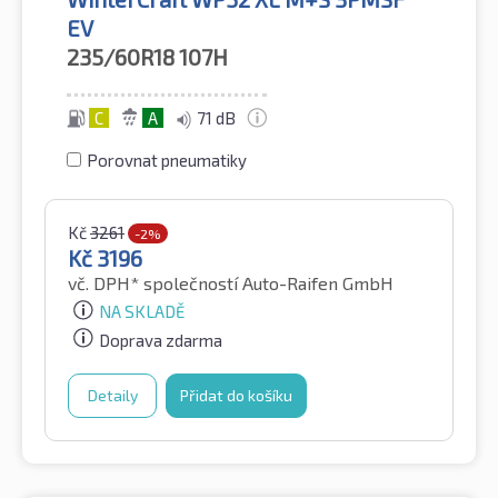
EV
235/60R18
107H
C
A
71 dB
Porovnat pneumatiky
Kč
3261
-2%
Kč
3196
vč. DPH*
společností Auto-Raifen GmbH
NA SKLADĚ
Doprava zdarma
Detaily
Přidat do košíku