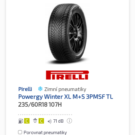
Pirelli
Zimní pneumatiky
Powergy Winter XL M+S 3PMSF TL
235/60R18
107H
C
C
71 dB
Porovnat pneumatiky