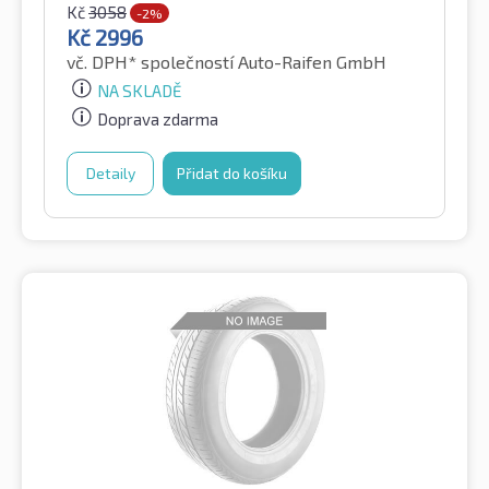
Kč
3058
-2%
Kč
2996
vč. DPH*
společností Auto-Raifen GmbH
NA SKLADĚ
Doprava zdarma
Detaily
Přidat do košíku