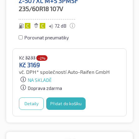
Z-507 XL M+S 3PMSF
235/60R18
107V
C
C
72 dB
Porovnat pneumatiky
Kč
3233
-2%
Kč
3169
vč. DPH*
společností Auto-Raifen GmbH
NA SKLADĚ
Doprava zdarma
Detaily
Přidat do košíku