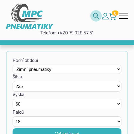
0
Telefon: +420 79 028 57 51
Roční období
Šířka
Výška
Palců
Vyhledávání