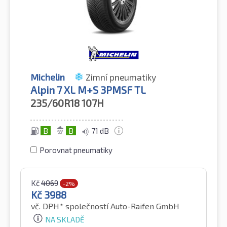
Michelin
Zimní pneumatiky
Alpin 7 XL M+S 3PMSF TL
235/60R18
107H
B
B
71 dB
Porovnat pneumatiky
Kč
4069
-2%
Kč
3988
vč. DPH*
společností Auto-Raifen GmbH
NA SKLADĚ