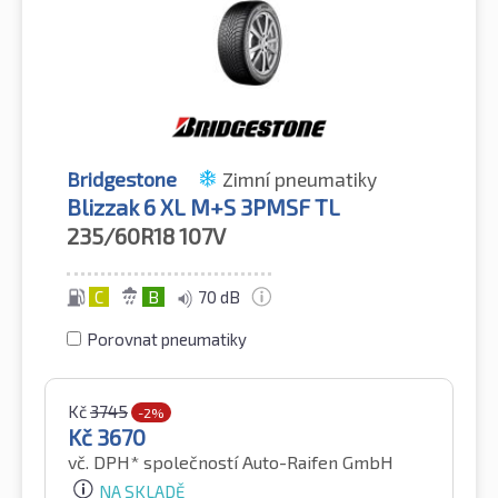
Bridgestone
Zimní pneumatiky
Blizzak 6 XL M+S 3PMSF TL
235/60R18
107V
C
B
70 dB
Porovnat pneumatiky
Kč
3745
-2%
Kč
3670
vč. DPH*
společností Auto-Raifen GmbH
NA SKLADĚ