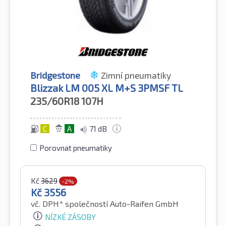
Bridgestone
Zimní pneumatiky
Blizzak LM 005 XL M+S 3PMSF TL
235/60R18
107H
C
A
71 dB
Porovnat pneumatiky
Kč
3629
-2%
Kč
3556
vč. DPH*
společností Auto-Raifen GmbH
NÍZKÉ ZÁSOBY