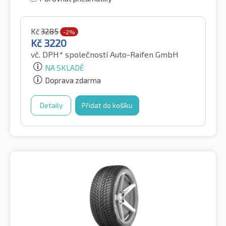
Kč
3285
-2%
Kč
3220
vč. DPH*
společností Auto-Raifen GmbH
NA SKLADĚ
Doprava zdarma
Detaily
Přidat do košíku