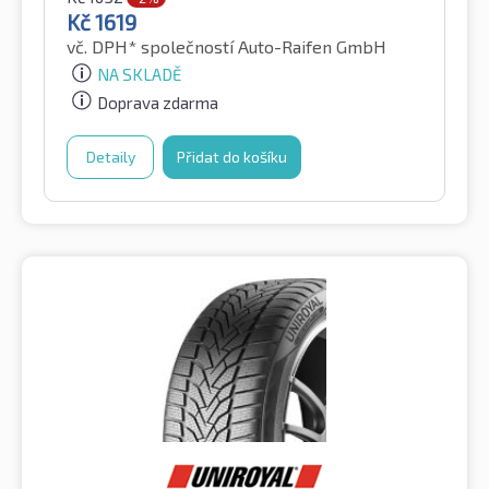
Kč
1619
vč. DPH*
společností Auto-Raifen GmbH
NA SKLADĚ
Doprava zdarma
Detaily
Přidat do košíku