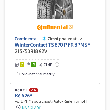
Continental
Zimní pneumatiky
WinterContact TS 870 P FR 3PMSF
215/50R18
92V
C
B
71 dB
Porovnat pneumatiky
Kč
4350
-2%
Kč
4263
vč. DPH*
společností Auto-Raifen GmbH
NA SKLADĚ