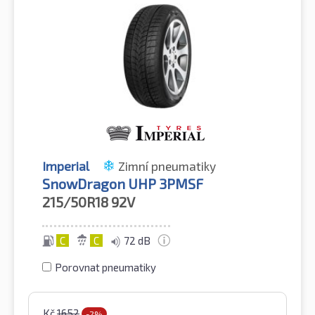
Imperial
Zimní pneumatiky
SnowDragon UHP 3PMSF
215/50R18
92V
C
C
72 dB
Porovnat pneumatiky
Kč
1652
-2%