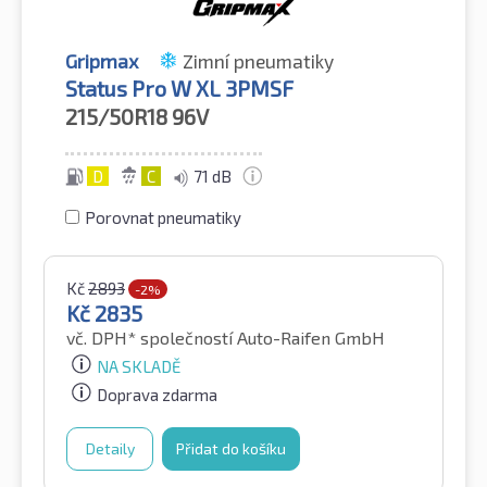
Gripmax
Zimní pneumatiky
Status Pro W XL 3PMSF
215/50R18
96V
D
C
71 dB
Porovnat pneumatiky
Kč
2893
-2%
Kč
2835
vč. DPH*
společností Auto-Raifen GmbH
NA SKLADĚ
Doprava zdarma
Detaily
Přidat do košíku