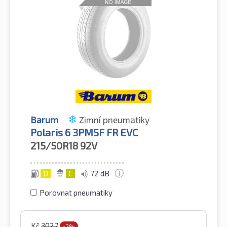
Barum
Zimní pneumatiky
Polaris 6 3PMSF FR EVC
215/50R18
92V
D
C
72 dB
Porovnat pneumatiky
Kč
3027
-2%