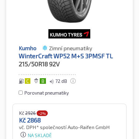
Kumho
Zimní pneumatiky
WinterCraft WP52 M+S 3PMSF TL
215/50R18
92V
C
B
72 dB
Porovnat pneumatiky
Kč
2926
-2%
Kč
2868
vč. DPH*
společností Auto-Raifen GmbH
NA SKLADĚ