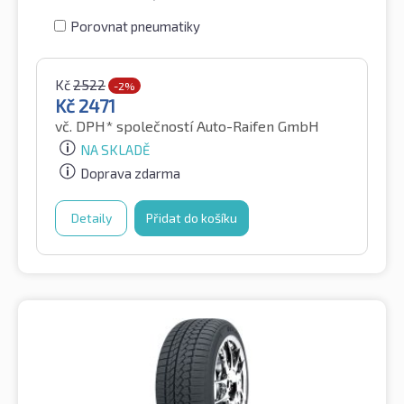
Porovnat pneumatiky
Kč
2522
-2%
Kč
2471
vč. DPH*
společností Auto-Raifen GmbH
NA SKLADĚ
Doprava zdarma
Detaily
Přidat do košíku