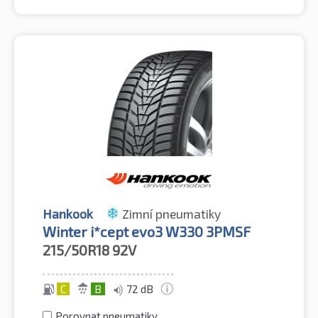
Hankook
Zimní pneumatiky
Winter i*cept evo3 W330 3PMSF
215/50R18
92V
C
B
72 dB
Porovnat pneumatiky