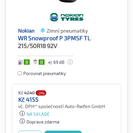
Nokian
Zimní pneumatiky
WR Snowproof P 3PMSF TL
215/50R18
92V
B
B
69 dB
Porovnat pneumatiky
Kč
4240
-2%
Kč
4155
vč. DPH*
společností Auto-Raifen GmbH
NA SKLADĚ
Doprava zdarma