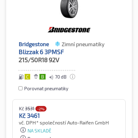
Bridgestone
Zimní pneumatiky
Blizzak 6 3PMSF
215/50R18
92V
C
B
70 dB
Porovnat pneumatiky
Kč
3531
-2%
Kč
3461
vč. DPH*
společností Auto-Raifen GmbH
NA SKLADĚ