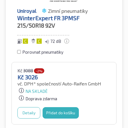
Uniroyal
Zimní pneumatiky
WinterExpert FR 3PMSF
215/50R18
92V
C
C
72 dB
Porovnat pneumatiky
Kč
3088
-2%
Kč
3026
vč. DPH*
společností Auto-Raifen GmbH
NA SKLADĚ
Doprava zdarma
Detaily
Přidat do košíku