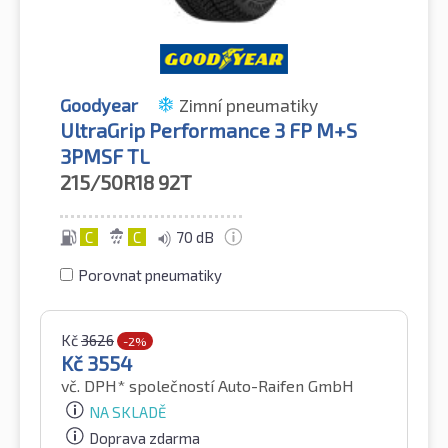
Goodyear
Zimní pneumatiky
UltraGrip Performance 3 FP M+S
3PMSF TL
215/50R18
92T
C
C
70 dB
Porovnat pneumatiky
Kč
3626
-2%
Kč
3554
vč. DPH*
společností Auto-Raifen GmbH
NA SKLADĚ
Doprava zdarma