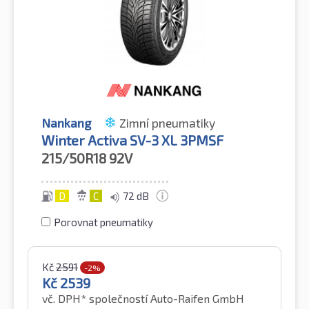
Nankang
Zimní pneumatiky
Winter Activa SV-3 XL 3PMSF
215/50R18
92V
D
C
72 dB
Porovnat pneumatiky
Kč
2591
-2%
Kč
2539
vč. DPH*
společností Auto-Raifen GmbH