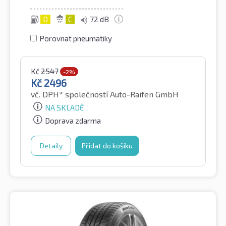
D
C
72 dB
Porovnat pneumatiky
Kč
2547
-2%
Kč
2496
vč. DPH*
společností Auto-Raifen GmbH
NA SKLADĚ
Doprava zdarma
Detaily
Přidat do košíku