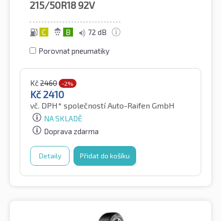
215/50R18
92V
C
B
72 dB
Porovnat pneumatiky
Kč
2460
-2%
Kč
2410
vč. DPH*
společností Auto-Raifen GmbH
NA SKLADĚ
Doprava zdarma
Detaily
Přidat do košíku