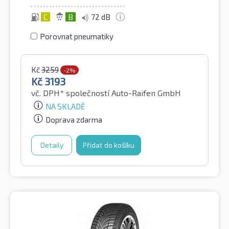
C
B
72 dB
Porovnat pneumatiky
Kč
3259
-2%
Kč
3193
vč. DPH*
společností Auto-Raifen GmbH
NA SKLADĚ
Doprava zdarma
Detaily
Přidat do košíku