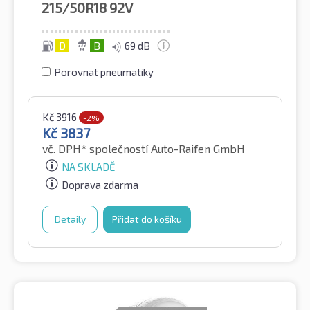
215/50R18
92V
D
B
69 dB
Porovnat pneumatiky
Kč
3916
-2%
Kč
3837
vč. DPH*
společností Auto-Raifen GmbH
NA SKLADĚ
Doprava zdarma
Detaily
Přidat do košíku