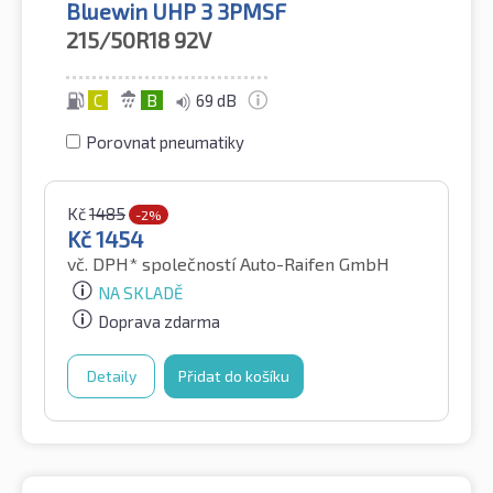
Bluewin UHP 3 3PMSF
215/50R18
92V
C
B
69 dB
Porovnat pneumatiky
Kč
1485
-2%
Kč
1454
vč. DPH*
společností Auto-Raifen GmbH
NA SKLADĚ
Doprava zdarma
Detaily
Přidat do košíku