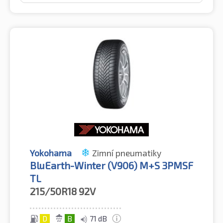
Yokohama
Zimní pneumatiky
BluEarth-Winter (V906) M+S 3PMSF
TL
215/50R18
92V
D
B
71 dB