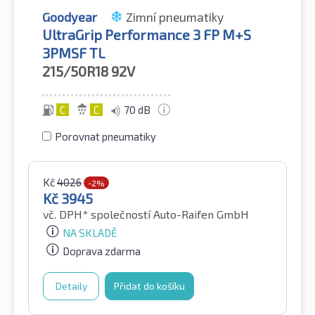
Goodyear
Zimní pneumatiky
UltraGrip Performance 3 FP M+S
3PMSF TL
215/50R18
92V
C
C
70 dB
Porovnat pneumatiky
Kč
4026
-2%
Kč
3945
vč. DPH*
společností Auto-Raifen GmbH
NA SKLADĚ
Doprava zdarma
Detaily
Přidat do košíku