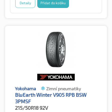
Detaily
Přidat do košíku
Yokohama
Zimní pneumatiky
BluEarth Winter V905 RPB BSW
3PMSF
215/50R18
92V