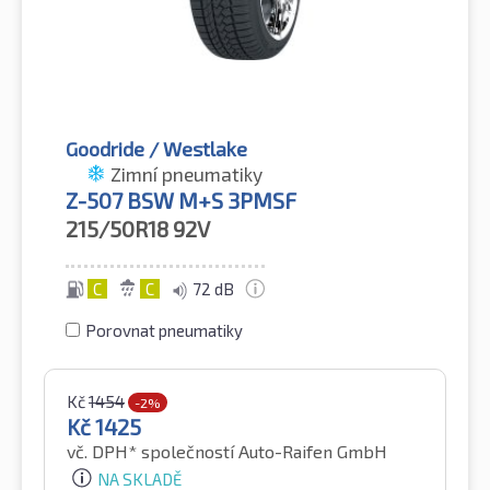
Goodride / Westlake
Zimní pneumatiky
Z-507 BSW M+S 3PMSF
215/50R18
92V
C
C
72 dB
Porovnat pneumatiky
Kč
1454
-2%
Kč
1425
vč. DPH*
společností Auto-Raifen GmbH
NA SKLADĚ