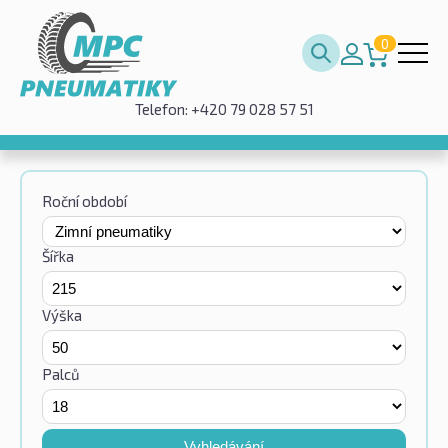
0
Telefon: +420 79 028 57 51
Roční období
Šířka
Výška
Palců
Vyhledávání