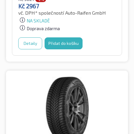
Kč
2967
vč. DPH*
společností Auto-Raifen GmbH
NA SKLADĚ
Doprava zdarma
Detaily
Přidat do košíku