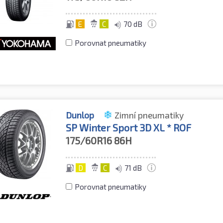
E
C
70 dB
Porovnat pneumatiky
Dunlop
Zimní pneumatiky
SP Winter Sport 3D XL * ROF
175/60R16
86H
D
C
71 dB
Porovnat pneumatiky