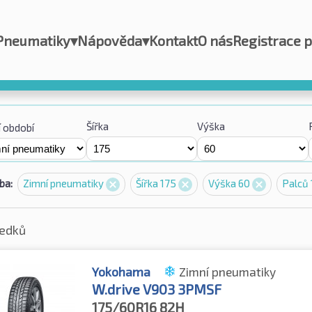
Pneumatiky
▾
Nápověda
▾
Kontakt
O nás
Registrace 
Šířka
Výška
 období
ba:
Zimní pneumatiky
Šířka 175
Výška 60
Palců
ledků
Yokohama
Zimní pneumatiky
W.drive V903 3PMSF
175/60R16
82H