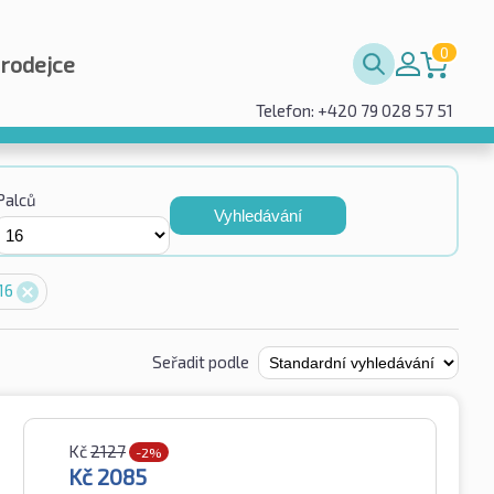
0
prodejce
Telefon: +420 79 028 57 51
Palců
Vyhledávání
 16
Seřadit podle
Kč
2127
-2%
Kč
2085