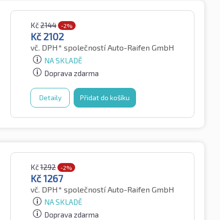
Kč
2144
-2%
Kč
2102
vč. DPH*
společností Auto-Raifen GmbH
NA SKLADĚ
Doprava zdarma
Detaily
Přidat do košíku
Kč
1292
-2%
Kč
1267
vč. DPH*
společností Auto-Raifen GmbH
NA SKLADĚ
Doprava zdarma