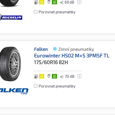
D
B
69 dB
Porovnat pneumatiky
Falken
Zimní pneumatiky
Eurowinter HS02 M+S 3PMSF TL
175/60R16
82H
D
B
70 dB
Porovnat pneumatiky