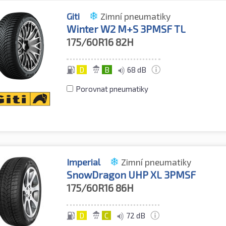
Giti
Zimní pneumatiky
Winter W2 M+S 3PMSF TL
175/60R16
82H
D
B
68 dB
Porovnat pneumatiky
Imperial
Zimní pneumatiky
SnowDragon UHP XL 3PMSF
175/60R16
86H
D
C
72 dB