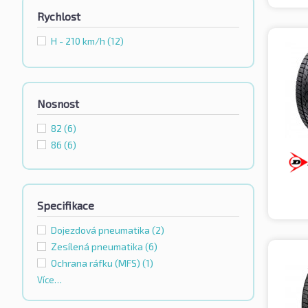
Rychlost
H - 210 km/h
(12)
Nosnost
82
(6)
86
(6)
Specifikace
Dojezdová pneumatika
(2)
Zesílená pneumatika
(6)
Ochrana ráfku (MFS)
(1)
Více…