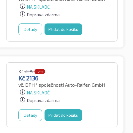
NA SKLADĚ
Doprava zdarma
Detaily
Přidat do košíku
Kč
2179
-2%
Kč
2136
vč. DPH*
společností Auto-Raifen GmbH
NA SKLADĚ
Doprava zdarma
Detaily
Přidat do košíku