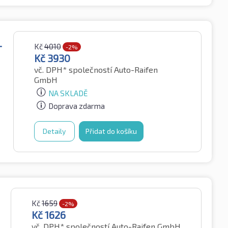
Kč
4010
T
-2%
Kč
3930
vč. DPH*
společností Auto-Raifen
GmbH
NA SKLADĚ
Doprava zdarma
Detaily
Přidat do košíku
Kč
1659
-2%
Kč
1626
vč. DPH*
společností Auto-Raifen GmbH