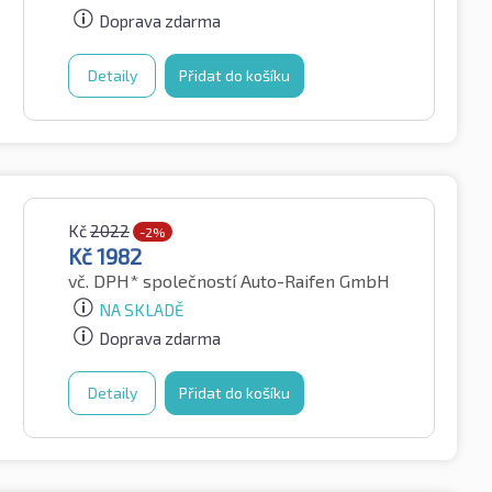
Doprava zdarma
Detaily
Přidat do košíku
Kč
2022
-2%
Kč
1982
vč. DPH*
společností Auto-Raifen GmbH
NA SKLADĚ
Doprava zdarma
Detaily
Přidat do košíku