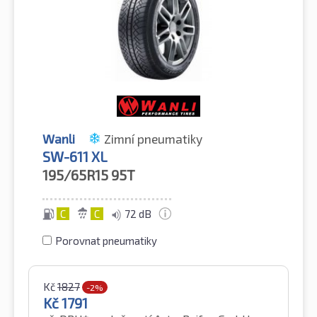
Wanli
Zimní pneumatiky
SW-611 XL
195/65R15
95T
C
C
72 dB
Porovnat pneumatiky
Kč
1827
-2%
Kč
1791