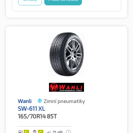
Wanli
Zimní pneumatiky
SW-611 XL
165/70R14
85T
C
C
71 dB