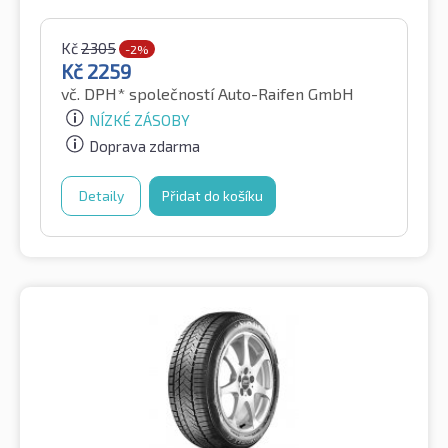
Kč
2305
-2%
Kč
2259
vč. DPH*
společností Auto-Raifen GmbH
NÍZKÉ ZÁSOBY
Doprava zdarma
Detaily
Přidat do košíku