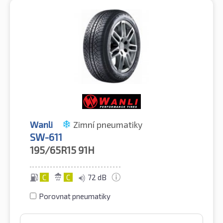
Wanli
Zimní pneumatiky
SW-611
195/65R15
91H
C
C
72 dB
Porovnat pneumatiky