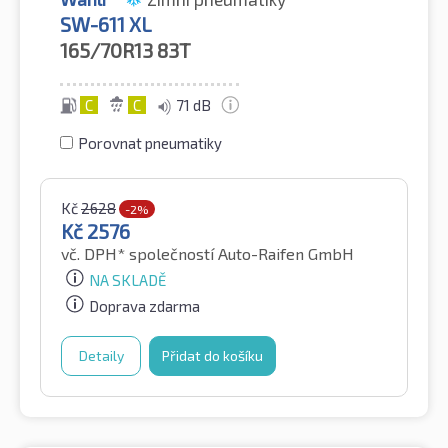
SW-611 XL
165/70R13
83T
C
C
71 dB
Porovnat pneumatiky
Kč
2628
-2%
Kč
2576
vč. DPH*
společností Auto-Raifen GmbH
NA SKLADĚ
Doprava zdarma
Detaily
Přidat do košíku