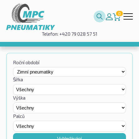
0
Telefon: +420 79 028 57 51
Roční období
Šířka
Výška
Palců
Vyhledávání