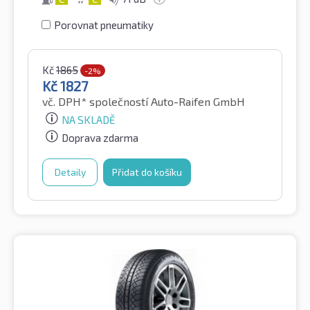
Porovnat pneumatiky
Kč
1865
-2%
Kč
1827
vč. DPH*
společností Auto-Raifen GmbH
NA SKLADĚ
Doprava zdarma
Detaily
Přidat do košíku