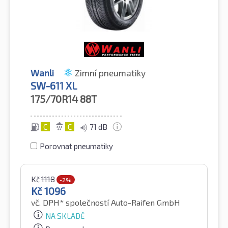
Wanli
Zimní pneumatiky
SW-611 XL
175/70R14
88T
C
C
71 dB
Porovnat pneumatiky
Kč
1118
-2%
Kč
1096
vč. DPH*
společností Auto-Raifen GmbH
NA SKLADĚ