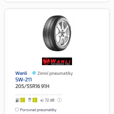
Wanli
Zimní pneumatiky
SW-211
205/55R16
91H
C
C
72 dB
Porovnat pneumatiky