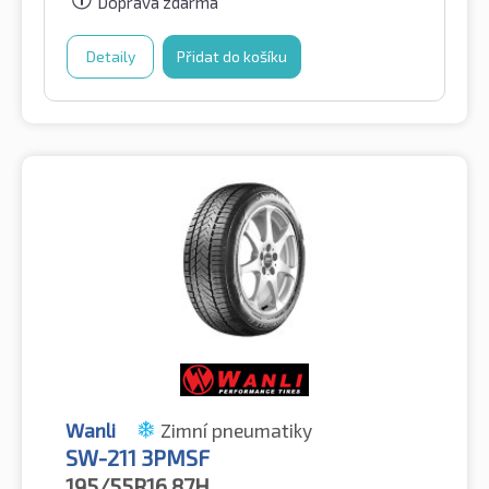
Doprava zdarma
Detaily
Přidat do košíku
Wanli
Zimní pneumatiky
SW-211 3PMSF
195/55R16
87H