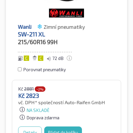
Wanli
Zimní pneumatiky
SW-211 XL
215/60R16
99H
C
C
72 dB
Porovnat pneumatiky
Kč
2881
-2%
Kč
2823
vč. DPH*
společností Auto-Raifen GmbH
NA SKLADĚ
Doprava zdarma
Detaily
Přidat do košíku