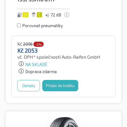
D
C
72 dB
Porovnat pneumatiky
Kč
2096
-2%
Kč
2053
vč. DPH*
společností Auto-Raifen GmbH
NA SKLADĚ
Doprava zdarma
Detaily
Přidat do košíku