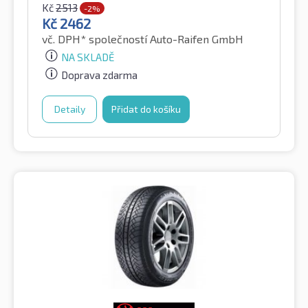
Kč
2513
-2%
Kč
2462
vč. DPH*
společností Auto-Raifen GmbH
NA SKLADĚ
Doprava zdarma
Detaily
Přidat do košíku