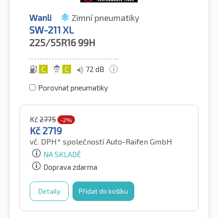
Wanli
Zimní pneumatiky
SW-211 XL
225/55R16
99H
C
C
72 dB
Porovnat pneumatiky
Kč
2775
-2%
Kč
2719
vč. DPH*
společností Auto-Raifen GmbH
NA SKLADĚ
Doprava zdarma
Detaily
Přidat do košíku