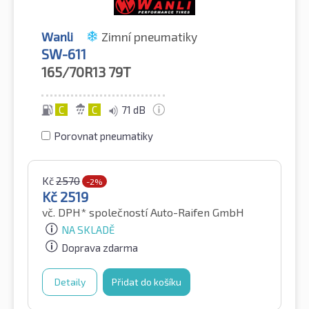
Wanli
Zimní pneumatiky
SW-611
165/70R13
79T
C
C
71 dB
Porovnat pneumatiky
Kč
2570
-2%
Kč
2519
vč. DPH*
společností Auto-Raifen GmbH
NA SKLADĚ
Doprava zdarma
Detaily
Přidat do košíku