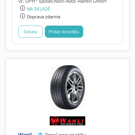
vč. DPH*
společností Auto-Raifen GmbH
NA SKLADĚ
Doprava zdarma
Detaily
Přidat do košíku
Wanli
Zimní pneumatiky