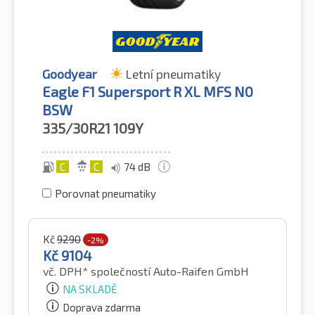
Goodyear
Letní pneumatiky
Eagle F1 Supersport R XL MFS N0
BSW
335/30R21
109Y
C
C
74 dB
Porovnat pneumatiky
Kč
9290
-2%
Kč
9104
vč. DPH*
společností Auto-Raifen GmbH
NA SKLADĚ
Doprava zdarma