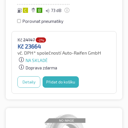
C
B
73 dB
Porovnat pneumatiky
Kč
24147
-2%
Kč
23664
vč. DPH*
společností Auto-Raifen GmbH
NA SKLADĚ
Doprava zdarma
Detaily
Přidat do košíku