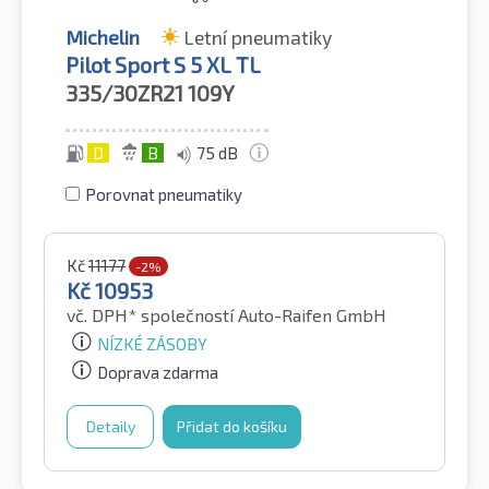
Michelin
Letní pneumatiky
Pilot Sport S 5 XL TL
335/30ZR21
109Y
D
B
75 dB
Porovnat pneumatiky
Kč
11177
-2%
Kč
10953
vč. DPH*
společností Auto-Raifen GmbH
NÍZKÉ ZÁSOBY
Doprava zdarma
Detaily
Přidat do košíku