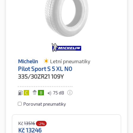
Michelin
Letní pneumatiky
Pilot Sport S 5 XL N0
335/30ZR21
109Y
C
B
75 dB
Porovnat pneumatiky
Kč
13516
-2%
Kč
13246