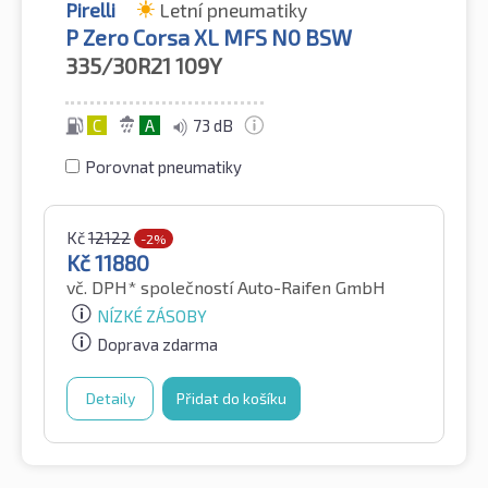
Pirelli
Letní pneumatiky
P Zero Corsa XL MFS N0 BSW
335/30R21
109Y
C
A
73 dB
Porovnat pneumatiky
Kč
12122
-2%
Kč
11880
vč. DPH*
společností Auto-Raifen GmbH
NÍZKÉ ZÁSOBY
Doprava zdarma
Detaily
Přidat do košíku