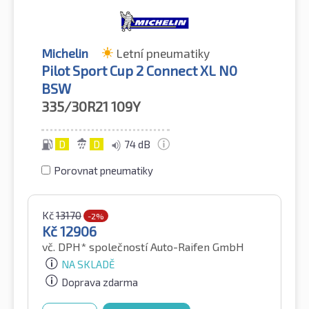
Michelin
Letní pneumatiky
Pilot Sport Cup 2 Connect XL N0
BSW
335/30R21
109Y
D
D
74 dB
Porovnat pneumatiky
Kč
13170
-2%
Kč
12906
vč. DPH*
společností Auto-Raifen GmbH
NA SKLADĚ
Doprava zdarma