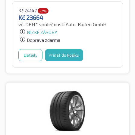
Kč
24147
-2%
Kč
23664
vč. DPH*
společností Auto-Raifen GmbH
NÍZKÉ ZÁSOBY
Doprava zdarma
Detaily
Přidat do košíku