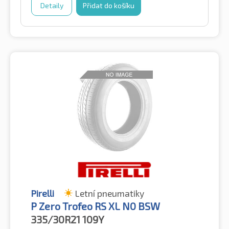
Detaily
Přidat do košíku
Pirelli
Letní pneumatiky
P Zero Trofeo RS XL N0 BSW
335/30R21
109Y