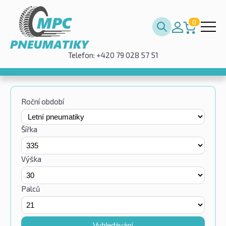
0
Telefon: +420 79 028 57 51
Roční období
Šířka
Výška
Palců
Vyhledávání