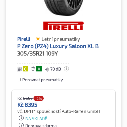
Pirelli
Letní pneumatiky
P Zero (PZ4) Luxury Saloon XL B
305/35R21
109Y
C
A
70 dB
Porovnat pneumatiky
Kč
8567
-2%
Kč
8395
vč. DPH*
společností Auto-Raifen GmbH
NA SKLADĚ
Doprava zdarma