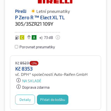
Pirelli
Letní pneumatiky
P Zero R ™ Elect XL TL
305/35ZR21
109Y
C
A
73 dB
Porovnat pneumatiky
Kč
8523
-2%
Kč
8353
vč. DPH*
společností Auto-Raifen GmbH
NA SKLADĚ
Doprava zdarma
Detaily
Přidat do košíku