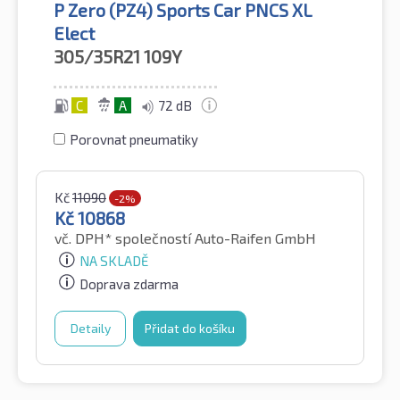
P Zero (PZ4) Sports Car PNCS XL
Elect
305/35R21
109Y
C
A
72 dB
Porovnat pneumatiky
Kč
11090
-2%
Kč
10868
vč. DPH*
společností Auto-Raifen GmbH
NA SKLADĚ
Doprava zdarma
Detaily
Přidat do košíku