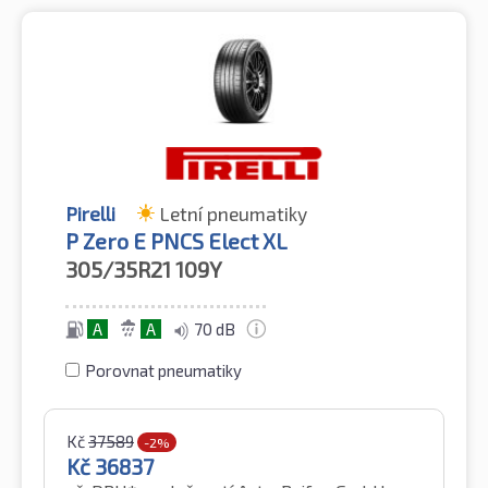
Pirelli
Letní pneumatiky
P Zero E PNCS Elect XL
305/35R21
109Y
A
A
70 dB
Porovnat pneumatiky
Kč
37589
-2%
Kč
36837