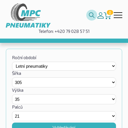
0
Telefon: +420 79 028 57 51
Roční období
Šířka
Výška
Palců
Vyhledávání