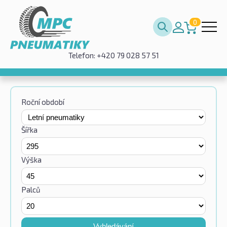
0
Telefon: +420 79 028 57 51
Roční období
Šířka
Výška
Palců
Vyhledávání