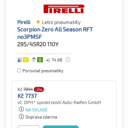
Pirelli
Letní pneumatiky
Scorpion Zero All Season RFT
no3PMSF
295/45R20
110Y
D
B
74 dB
Porovnat pneumatiky
Kč
7894
-2%
Kč
7737
vč. DPH*
společností Auto-Raifen GmbH
NA SKLADĚ
Doprava zdarma