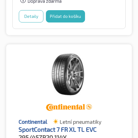
Doprava zdarma
Detaily
Přidat do košíku
Continental
Letní pneumatiky
SportContact 7 FR XL TL EVC
295/45ZR20
114Y