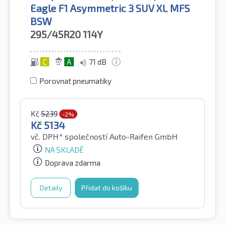
Eagle F1 Asymmetric 3 SUV XL MFS
BSW
295/45R20
114Y
C
A
71 dB
Porovnat pneumatiky
Kč
5239
-2%
Kč
5134
vč. DPH*
společností Auto-Raifen GmbH
NA SKLADĚ
Doprava zdarma
Detaily
Přidat do košíku