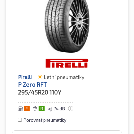
Pirelli
Letní pneumatiky
P Zero RFT
295/45R20
110Y
F
B
74 dB
Porovnat pneumatiky