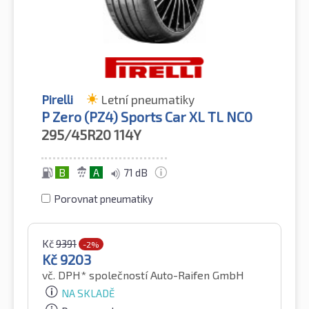
Pirelli
Letní pneumatiky
P Zero (PZ4) Sports Car XL TL NC0
295/45R20
114Y
B
A
71 dB
Porovnat pneumatiky
Kč
9391
-2%
Kč
9203
vč. DPH*
společností Auto-Raifen GmbH
NA SKLADĚ