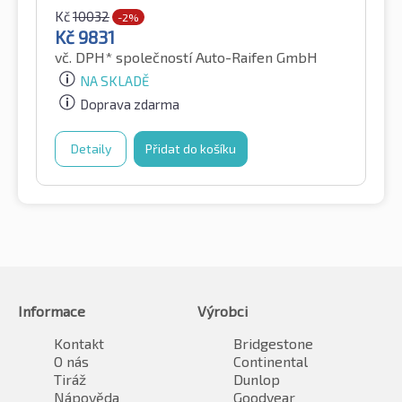
Kč
10032
-2%
Kč
9831
vč. DPH*
společností Auto-Raifen GmbH
NA SKLADĚ
Doprava zdarma
Detaily
Přidat do košíku
Informace
Výrobci
Kontakt
Bridgestone
O nás
Continental
Tiráž
Dunlop
Nápověda
Goodyear