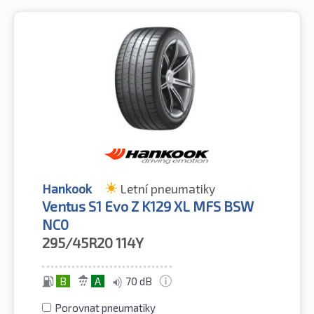
Hankook
Letní pneumatiky
Ventus S1 Evo Z K129 XL MFS BSW
NC0
295/45R20
114Y
B
A
70 dB
Porovnat pneumatiky