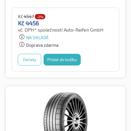
Kč
4547
-2%
Kč
4456
vč. DPH*
společností Auto-Raifen GmbH
NA SKLADĚ
Doprava zdarma
Detaily
Přidat do košíku