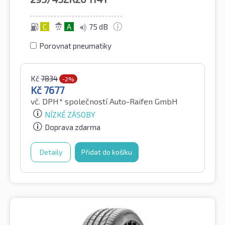
C
A
75 dB
Porovnat pneumatiky
Kč
7834
-2%
Kč
7677
vč. DPH*
společností Auto-Raifen GmbH
NÍZKÉ ZÁSOBY
Doprava zdarma
Detaily
Přidat do košíku