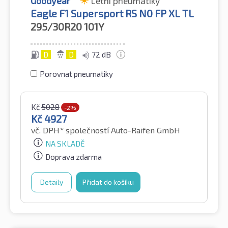
Goodyear
Letní pneumatiky
Eagle F1 Supersport RS N0 FP XL TL
295/30R20
101Y
D
D
72 dB
Porovnat pneumatiky
Kč
5028
-2%
Kč
4927
vč. DPH*
společností Auto-Raifen GmbH
NA SKLADĚ
Doprava zdarma
Detaily
Přidat do košíku