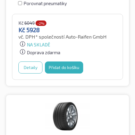
Porovnat pneumatiky
Kč
6049
-2%
Kč
5928
vč. DPH*
společností Auto-Raifen GmbH
NA SKLADĚ
Doprava zdarma
Detaily
Přidat do košíku