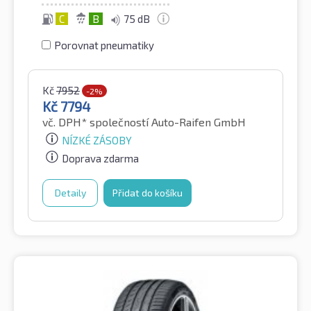
C
B
75 dB
Porovnat pneumatiky
Kč
7952
-2%
Kč
7794
vč. DPH*
společností Auto-Raifen GmbH
NÍZKÉ ZÁSOBY
Doprava zdarma
Detaily
Přidat do košíku