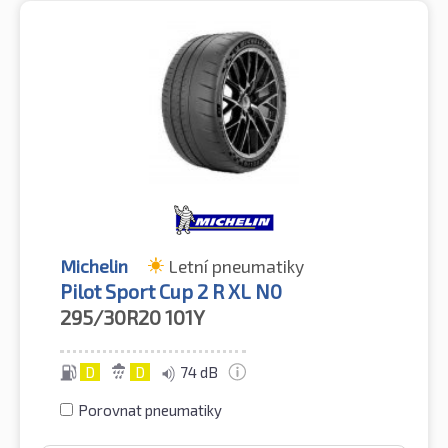
Michelin
Letní pneumatiky
Pilot Sport Cup 2 R XL N0
295/30R20
101Y
D
D
74 dB
Porovnat pneumatiky