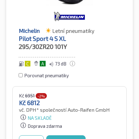
Michelin
Letní pneumatiky
Pilot Sport 4 S XL
295/30ZR20
101Y
C
A
73 dB
Porovnat pneumatiky
Kč
6951
-2%
Kč
6812
vč. DPH*
společností Auto-Raifen GmbH
NA SKLADĚ
Doprava zdarma