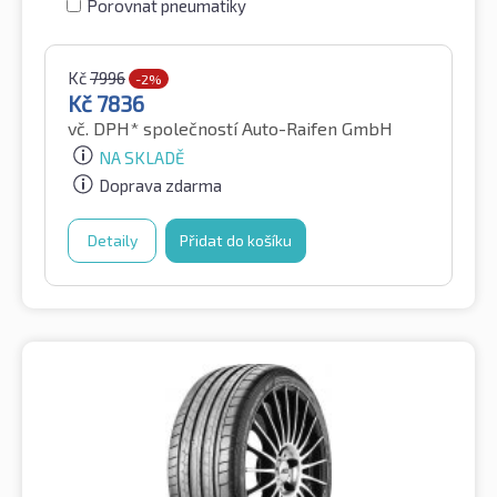
Porovnat pneumatiky
Kč
7996
-2%
Kč
7836
vč. DPH*
společností Auto-Raifen GmbH
NA SKLADĚ
Doprava zdarma
Detaily
Přidat do košíku