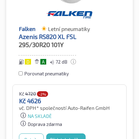
Falken
Letní pneumatiky
Azenis RS820 XL FSL
295/30R20
101Y
D
A
72 dB
Porovnat pneumatiky
Kč
4720
-2%
Kč
4626
vč. DPH*
společností Auto-Raifen GmbH
NA SKLADĚ
Doprava zdarma