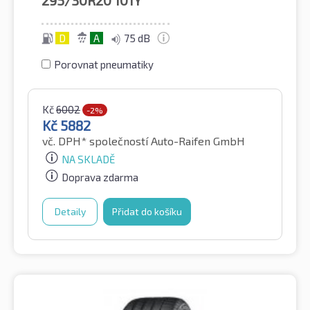
295/30R20
101Y
D
A
75 dB
Porovnat pneumatiky
Kč
6002
-2%
Kč
5882
vč. DPH*
společností Auto-Raifen GmbH
NA SKLADĚ
Doprava zdarma
Detaily
Přidat do košíku