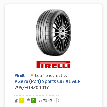
Pirelli
Letní pneumatiky
P Zero (PZ4) Sports Car XL ALP
295/30R20
101Y
D
B
70 dB