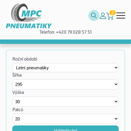
0
Telefon: +420 79 028 57 51
Roční období
Šířka
Výška
Palců
Vyhledávání