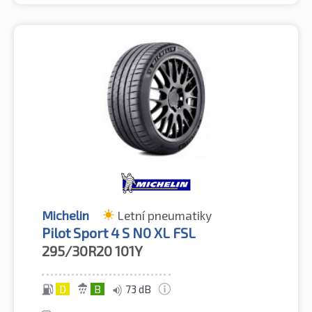
Michelin
Letní pneumatiky
Pilot Sport 4 S N0 XL FSL
295/30R20
101Y
D
B
73 dB