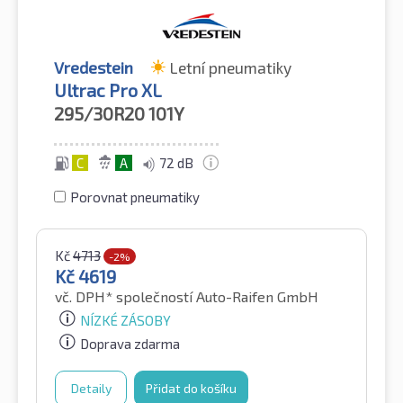
Vredestein
Letní pneumatiky
Ultrac Pro XL
295/30R20
101Y
C
A
72 dB
Porovnat pneumatiky
Kč
4713
-2%
Kč
4619
vč. DPH*
společností Auto-Raifen GmbH
NÍZKÉ ZÁSOBY
Doprava zdarma
Detaily
Přidat do košíku