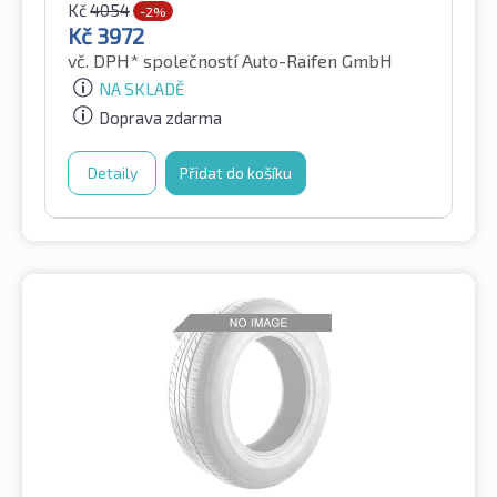
Kč
4054
-2%
Kč
3972
vč. DPH*
společností Auto-Raifen GmbH
NA SKLADĚ
Doprava zdarma
Detaily
Přidat do košíku