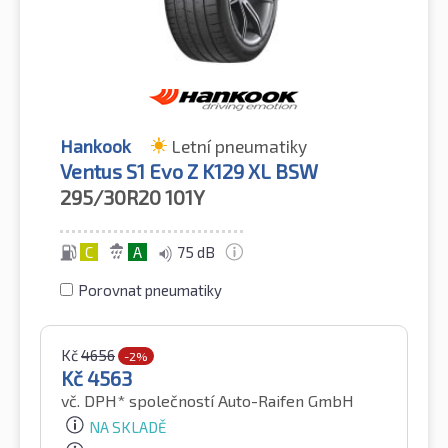
Hankook
Letní pneumatiky
Ventus S1 Evo Z K129 XL BSW
295/30R20
101Y
C
A
75 dB
Porovnat pneumatiky
Kč
4656
-2%
Kč
4563
vč. DPH*
společností Auto-Raifen GmbH
NA SKLADĚ