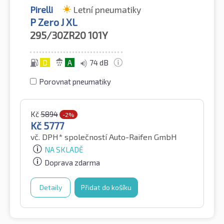
Pirelli
Letní pneumatiky
P Zero J XL
295/30ZR20
101Y
D
A
74 dB
Porovnat pneumatiky
Kč
5894
-2%
Kč
5777
vč. DPH*
společností Auto-Raifen GmbH
NA SKLADĚ
Doprava zdarma
Detaily
Přidat do košíku