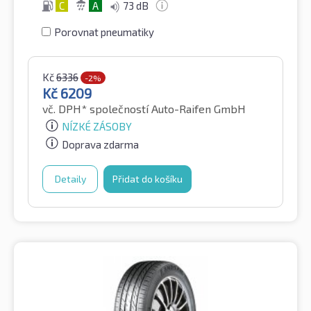
C
A
73 dB
Porovnat pneumatiky
Kč
6336
-2%
Kč
6209
vč. DPH*
společností Auto-Raifen GmbH
NÍZKÉ ZÁSOBY
Doprava zdarma
Detaily
Přidat do košíku