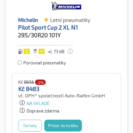
Michelin
Letní pneumatiky
Pilot Sport Cup 2 XL N1
295/30R20
101Y
D
D
73 dB
Porovnat pneumatiky
Kč
8656
-2%
Kč
8483
vč. DPH*
společností Auto-Raifen GmbH
NA SKLADĚ
Doprava zdarma
Detaily
Přidat do košíku