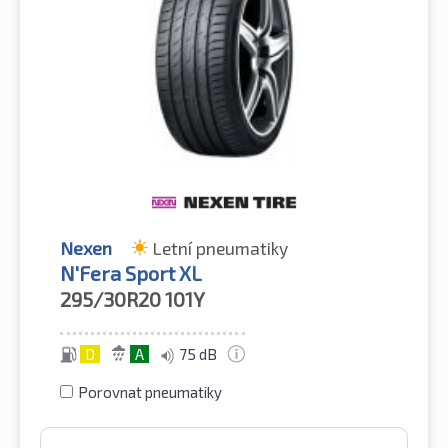
Nexen
Letní pneumatiky
N'Fera Sport XL
295/30R20
101Y
D
A
75 dB
Porovnat pneumatiky