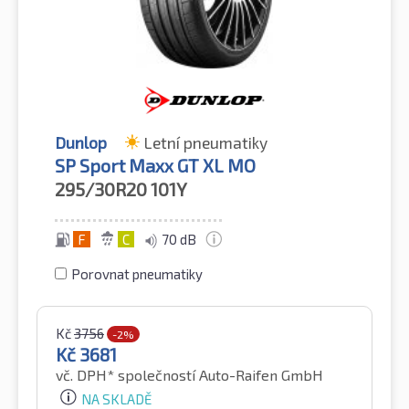
Dunlop
Letní pneumatiky
SP Sport Maxx GT XL MO
295/30R20
101Y
F
C
70 dB
Porovnat pneumatiky
Kč
3756
-2%
Kč
3681
vč. DPH*
společností Auto-Raifen GmbH
NA SKLADĚ