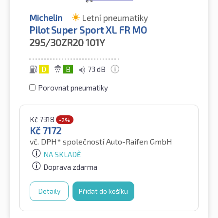
Michelin
Letní pneumatiky
Pilot Super Sport XL FR MO
295/30ZR20
101Y
D
B
73 dB
Porovnat pneumatiky
Kč
7318
-2%
Kč
7172
vč. DPH*
společností Auto-Raifen GmbH
NA SKLADĚ
Doprava zdarma
Detaily
Přidat do košíku