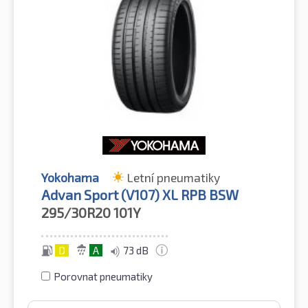
Yokohama
Letní pneumatiky
Advan Sport (V107) XL RPB BSW
295/30R20
101Y
D
A
73 dB
Porovnat pneumatiky