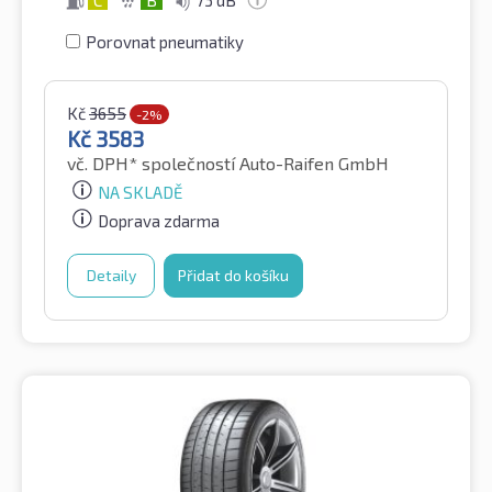
C
B
73 dB
Porovnat pneumatiky
Kč
3655
-2%
Kč
3583
vč. DPH*
společností Auto-Raifen GmbH
NA SKLADĚ
Doprava zdarma
Detaily
Přidat do košíku