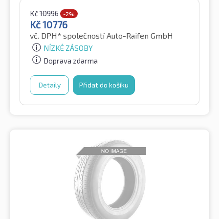
Kč
10996
-2%
Kč
10776
vč. DPH*
společností Auto-Raifen GmbH
NÍZKÉ ZÁSOBY
Doprava zdarma
Detaily
Přidat do košíku