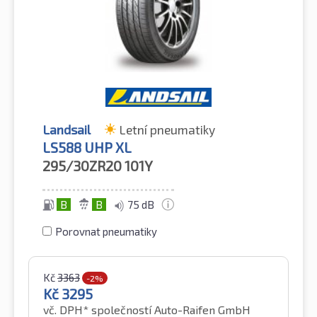
Landsail
Letní pneumatiky
LS588 UHP XL
295/30ZR20
101Y
B
B
75 dB
Porovnat pneumatiky
Kč
3363
-2%
Kč
3295
vč. DPH*
společností Auto-Raifen GmbH