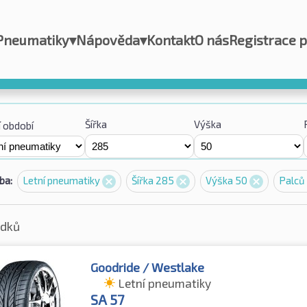
Pneumatiky
▾
Nápověda
▾
Kontakt
O nás
Registrace 
Šířka
Výška
 období
ba:
Letní pneumatiky
Šířka 285
Výška 50
Palců
edků
Goodride / Westlake
Letní pneumatiky
SA 57