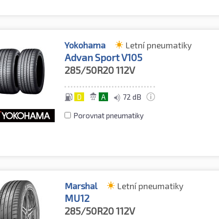
Yokohama
Letní pneumatiky
Advan Sport V105
285/50R20
112V
D
A
72 dB
Porovnat pneumatiky
Marshal
Letní pneumatiky
MU12
285/50R20
112V