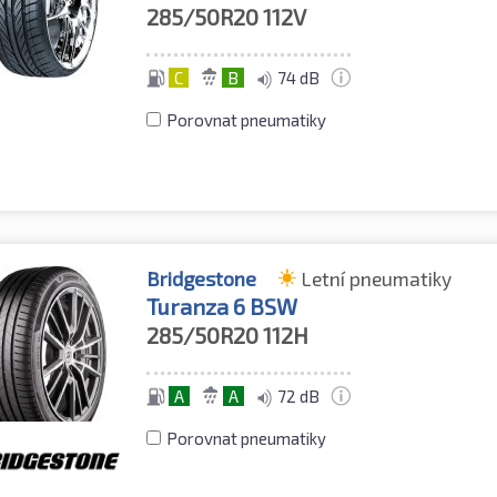
285/50R20
112V
C
B
74 dB
Porovnat pneumatiky
Bridgestone
Letní pneumatiky
Turanza 6 BSW
285/50R20
112H
A
A
72 dB
Porovnat pneumatiky