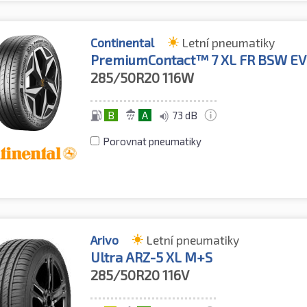
Continental
Letní pneumatiky
PremiumContact™ 7 XL FR BSW EV
285/50R20
116W
B
A
73 dB
Porovnat pneumatiky
Arivo
Letní pneumatiky
Ultra ARZ-5 XL M+S
285/50R20
116V