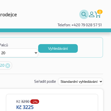
0
prodejce
Telefon: +420 79 028 57 51
Palců
Vyhledávání
 20
Seřadit podle
Kč
3290
-2%
Kč
3225