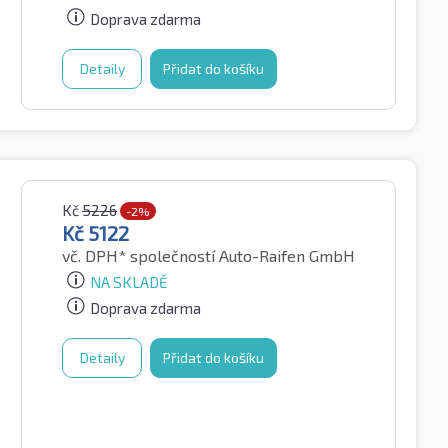
Doprava zdarma
Detaily
Přidat do košíku
Kč
5226
-2%
Kč
5122
vč. DPH*
společností Auto-Raifen GmbH
NA SKLADĚ
Doprava zdarma
Detaily
Přidat do košíku