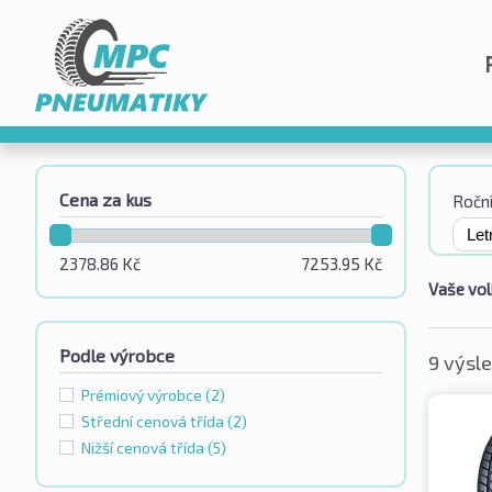
Cena za kus
Roční
2378.86
Kč
7253.95
Kč
Vaše vol
Podle výrobce
9 výsl
Prémiový výrobce
(2)
Střední cenová třída
(2)
Nižší cenová třída
(5)