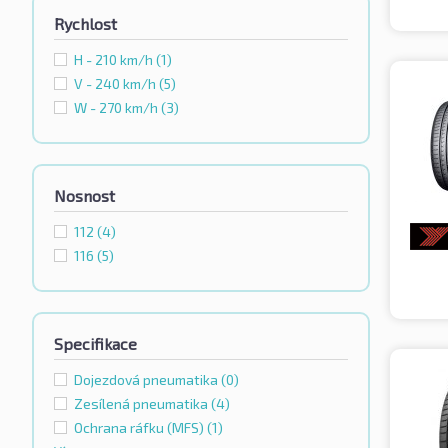
Rychlost
H - 210 km/h
(1)
V - 240 km/h
(5)
W - 270 km/h
(3)
Nosnost
112
(4)
116
(5)
Specifikace
Dojezdová pneumatika
(0)
Zesílená pneumatika
(4)
Ochrana ráfku (MFS)
(1)