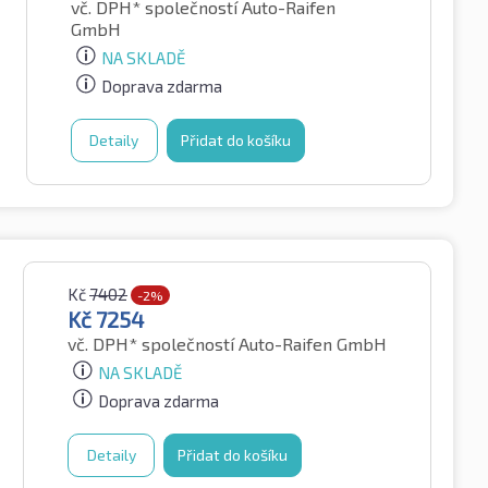
vč. DPH*
společností Auto-Raifen
GmbH
NA SKLADĚ
Doprava zdarma
Detaily
Přidat do košíku
Kč
7402
-2%
Kč
7254
vč. DPH*
společností Auto-Raifen GmbH
NA SKLADĚ
Doprava zdarma
Detaily
Přidat do košíku