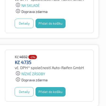
NA SKLADĚ
Doprava zdarma
Detaily
Přidat do košíku
Kč
4832
-2%
Kč
4735
vč. DPH*
společností Auto-Raifen GmbH
NÍZKÉ ZÁSOBY
Doprava zdarma
Detaily
Přidat do košíku