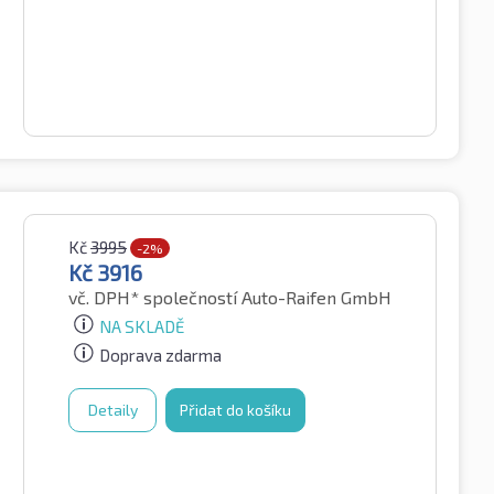
Kč
3995
-2%
Kč
3916
vč. DPH*
společností Auto-Raifen GmbH
NA SKLADĚ
Doprava zdarma
Detaily
Přidat do košíku