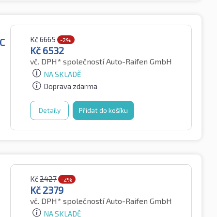
Kč
6665
C
-2%
Kč
6532
vč. DPH*
společností Auto-Raifen GmbH
NA SKLADĚ
Doprava zdarma
Detaily
Přidat do košíku
Kč
2427
-2%
Kč
2379
vč. DPH*
společností Auto-Raifen GmbH
NA SKLADĚ