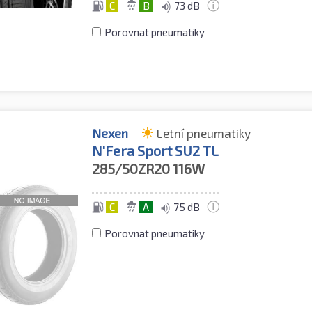
C
B
73 dB
Porovnat pneumatiky
Nexen
Letní pneumatiky
N'Fera Sport SU2 TL
285/50ZR20
116W
C
A
75 dB
Porovnat pneumatiky