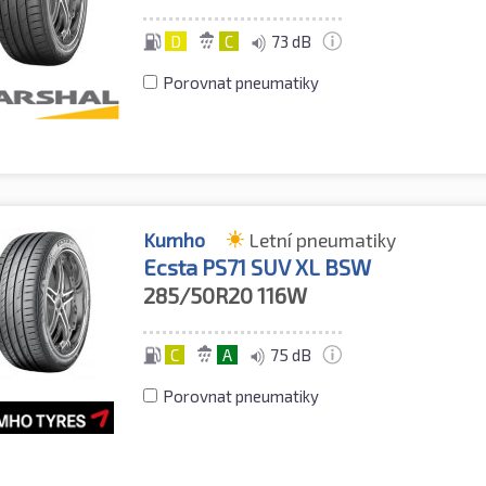
D
C
73 dB
Porovnat pneumatiky
Kumho
Letní pneumatiky
Ecsta PS71 SUV XL BSW
285/50R20
116W
C
A
75 dB
Porovnat pneumatiky