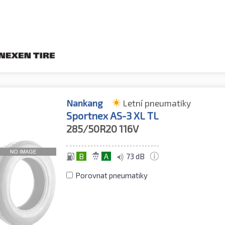
Nankang
Letní pneumatiky
Sportnex AS-3 XL TL
285/50R20
116V
B
A
73 dB
Porovnat pneumatiky