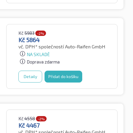
Kč
5983
-2%
Kč
5864
vč. DPH*
společností Auto-Raifen GmbH
NA SKLADĚ
Doprava zdarma
Detaily
Přidat do košíku
Kč
4558
-2%
Kč
4467
vč. DPH*
společností Auto-Raifen GmbH