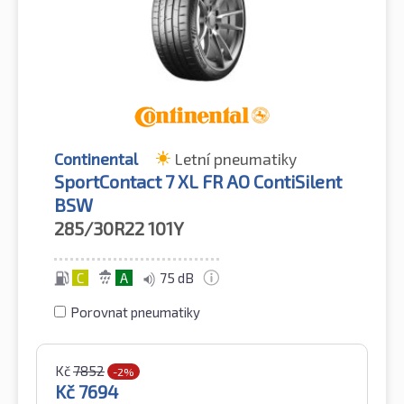
Continental
Letní pneumatiky
SportContact 7 XL FR AO ContiSilent
BSW
285/30R22
101Y
C
A
75 dB
Porovnat pneumatiky
Kč
7852
-2%
Kč
7694