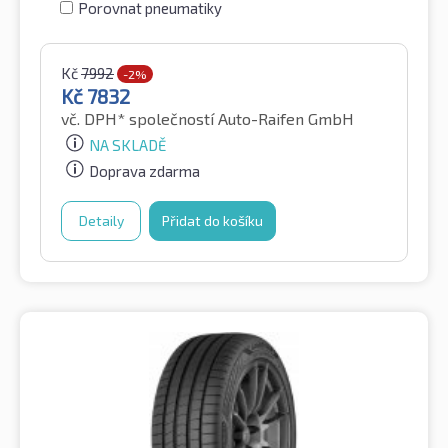
Porovnat pneumatiky
Kč
7992
-2%
Kč
7832
vč. DPH*
společností Auto-Raifen GmbH
NA SKLADĚ
Doprava zdarma
Detaily
Přidat do košíku