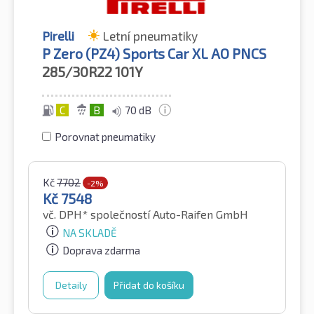
Pirelli
Letní pneumatiky
P Zero (PZ4) Sports Car XL AO PNCS
285/30R22
101Y
C
B
70 dB
Porovnat pneumatiky
Kč
7702
-2%
Kč
7548
vč. DPH*
společností Auto-Raifen GmbH
NA SKLADĚ
Doprava zdarma
Detaily
Přidat do košíku