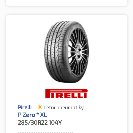
Pirelli
Letní pneumatiky
P Zero * XL
285/30R22
104Y