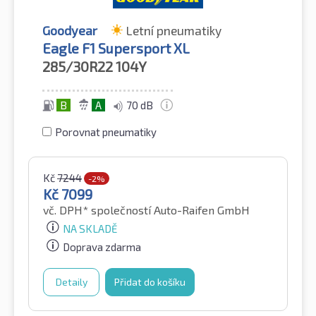
Goodyear
Letní pneumatiky
Eagle F1 Supersport XL
285/30R22
104Y
B
A
70 dB
Porovnat pneumatiky
Kč
7244
-2%
Kč
7099
vč. DPH*
společností Auto-Raifen GmbH
NA SKLADĚ
Doprava zdarma
Detaily
Přidat do košíku