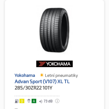
Yokohama
Letní pneumatiky
Advan Sport (V107) XL TL
285/30ZR22
101Y
D
A
73 dB