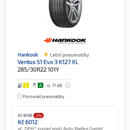
Hankook
Letní pneumatiky
Ventus S1 Evo 3 K127 XL
285/30R22
101Y
D
A
71 dB
Porovnat pneumatiky
Kč
6135
-2%
Kč
6012
vč. DPH*
společností Auto-Raifen GmbH