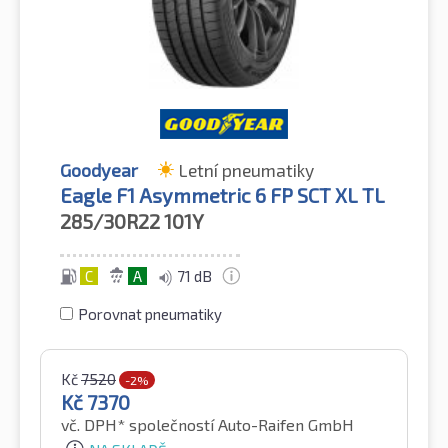
Goodyear
Letní pneumatiky
Eagle F1 Asymmetric 6 FP SCT XL TL
285/30R22
101Y
C
A
71 dB
Porovnat pneumatiky
Kč
7520
-2%
Kč
7370
vč. DPH*
společností Auto-Raifen GmbH