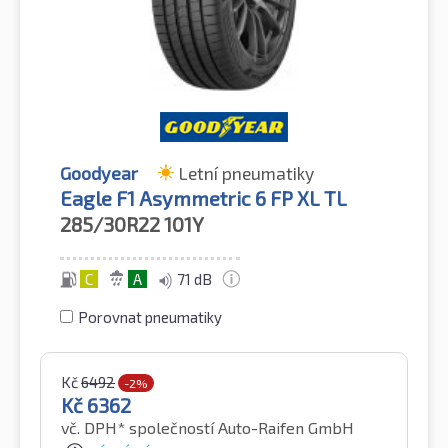
Goodyear
Letní pneumatiky
Eagle F1 Asymmetric 6 FP XL TL
285/30R22
101Y
C
A
71 dB
Porovnat pneumatiky
Kč
6492
-2%
Kč
6362
vč. DPH*
společností Auto-Raifen GmbH