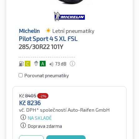
Michelin
Letní pneumatiky
Pilot Sport 4 S XL FSL
285/30R22
101Y
C
A
73 dB
Porovnat pneumatiky
Kč
8405
-2%
Kč
8236
vč. DPH*
společností Auto-Raifen GmbH
NA SKLADĚ
Doprava zdarma