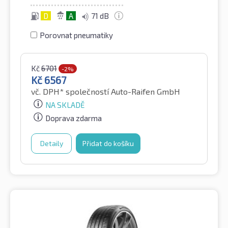
D
A
71 dB
Porovnat pneumatiky
Kč
6701
-2%
Kč
6567
vč. DPH*
společností Auto-Raifen GmbH
NA SKLADĚ
Doprava zdarma
Detaily
Přidat do košíku