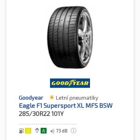
Goodyear
Letní pneumatiky
Eagle F1 Supersport XL MFS BSW
285/30R22
101Y
D
A
73 dB