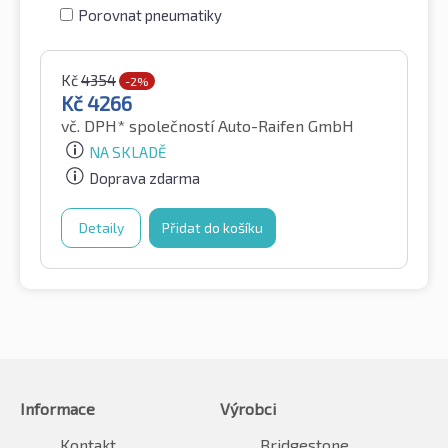
Porovnat pneumatiky
Kč
4354
-2%
Kč
4266
vč. DPH*
společností Auto-Raifen GmbH
NA SKLADĚ
Doprava zdarma
Detaily
Přidat do košíku
Informace
Výrobci
Kontakt
Bridgestone