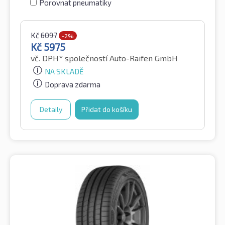
Porovnat pneumatiky
Kč
6097
-2%
Kč
5975
vč. DPH*
společností Auto-Raifen GmbH
NA SKLADĚ
Doprava zdarma
Detaily
Přidat do košíku