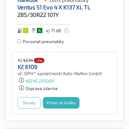
Hankook
Letní pneumatiky
Ventus S1 Evo 4 X K137 XL TL
285/30R22
101Y
C
A
71 dB
Porovnat pneumatiky
Kč
6234
-2%
Kč
6109
vč. DPH*
společností Auto-Raifen GmbH
NÍZKÉ ZÁSOBY
Doprava zdarma
Detaily
Přidat do košíku