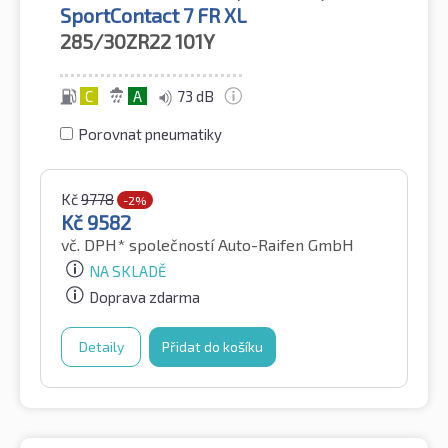
SportContact 7 FR XL
285/30ZR22
101Y
C
A
73 dB
Porovnat pneumatiky
Kč
9778
-2%
Kč
9582
vč. DPH*
společností Auto-Raifen GmbH
NA SKLADĚ
Doprava zdarma
Detaily
Přidat do košíku