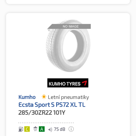
Kumho
Letní pneumatiky
Ecsta Sport S PS72 XL TL
285/30ZR22
101Y
C
A
75 dB