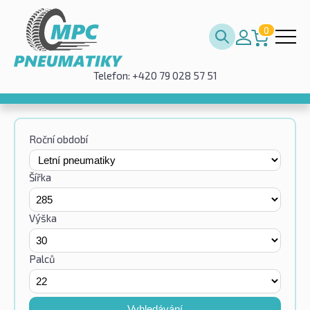
0
Telefon: +420 79 028 57 51
Roční období
Šířka
Výška
Palců
Vyhledávání