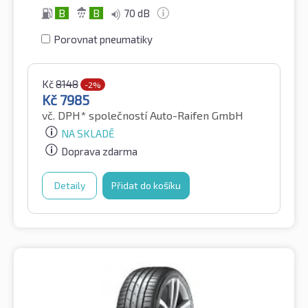
B
B
70 dB
Porovnat pneumatiky
Kč
8148
-2%
Kč
7985
vč. DPH*
společností Auto-Raifen GmbH
NA SKLADĚ
Doprava zdarma
Detaily
Přidat do košíku