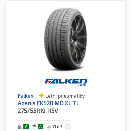
Falken
Letní pneumatiky
Azenis FK520 MO XL TL
275/55R19
115V
A
A
71 dB