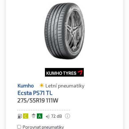
Kumho
Letní pneumatiky
Ecsta PS71 TL
275/55R19
111W
C
A
72 dB
Porovnat pneumatiky