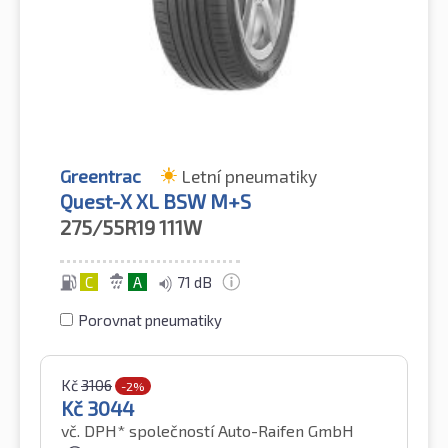
Greentrac
Letní pneumatiky
Quest-X XL BSW M+S
275/55R19
111W
C
A
71 dB
Porovnat pneumatiky
Kč
3106
-2%
Kč
3044
vč. DPH*
společností Auto-Raifen GmbH