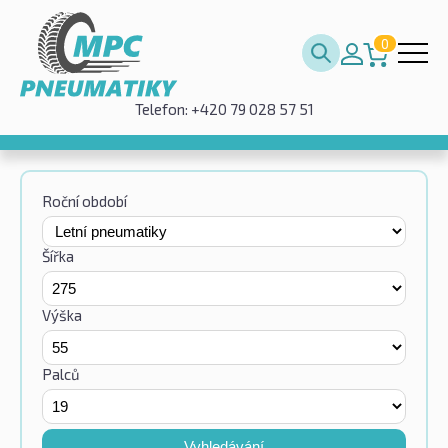
0
Telefon: +420 79 028 57 51
Roční období
Šířka
Výška
Palců
Vyhledávání