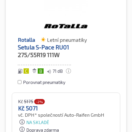
Rotalla
Letní pneumatiky
Setula S-Pace RU01
275/55R19
111W
C
B
71 dB
Porovnat pneumatiky
Kč
5175
-2%
Kč
5071
vč. DPH*
společností Auto-Raifen GmbH
NA SKLADĚ
Doprava zdarma