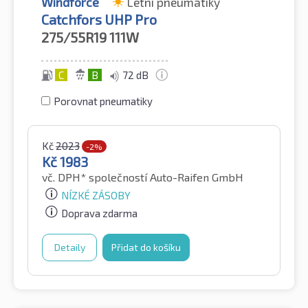
Windforce
Letní pneumatiky
Catchfors UHP Pro
275/55R19
111W
C
B
72 dB
Porovnat pneumatiky
Kč
2023
-2%
Kč
1983
vč. DPH*
společností Auto-Raifen GmbH
NÍZKÉ ZÁSOBY
Doprava zdarma
Detaily
Přidat do košíku