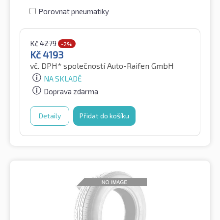
Porovnat pneumatiky
Kč
4279
-2%
Kč
4193
vč. DPH*
společností Auto-Raifen GmbH
NA SKLADĚ
Doprava zdarma
Detaily
Přidat do košíku