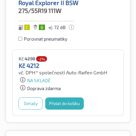
Royal Explorer II BSW
275/55R19
111W
C
B
72 dB
Porovnat pneumatiky
Kč
4298
-2%
Kč
4212
vč. DPH*
společností Auto-Raifen GmbH
NA SKLADĚ
Doprava zdarma
Detaily
Přidat do košíku