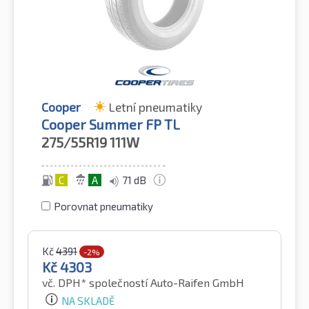
Cooper
Letní pneumatiky
Cooper Summer FP TL
275/55R19
111W
C
A
71 dB
Porovnat pneumatiky
Kč
4391
-2%
Kč
4303
vč. DPH*
společností Auto-Raifen GmbH
NA SKLADĚ