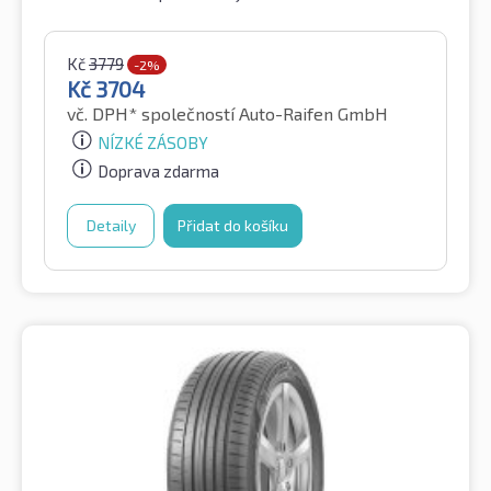
Kč
3779
-2%
Kč
3704
vč. DPH*
společností Auto-Raifen GmbH
NÍZKÉ ZÁSOBY
Doprava zdarma
Detaily
Přidat do košíku