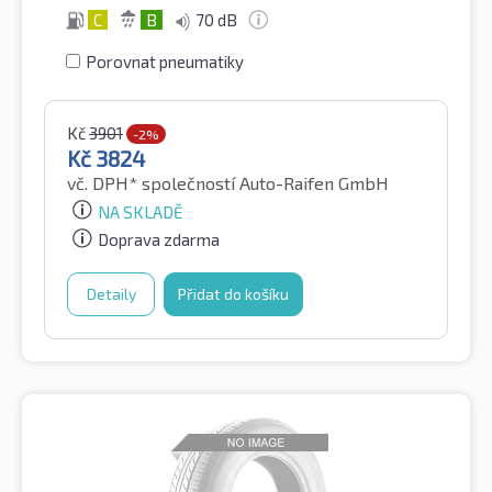
C
B
70 dB
Porovnat pneumatiky
Kč
3901
-2%
Kč
3824
vč. DPH*
společností Auto-Raifen GmbH
NA SKLADĚ
Doprava zdarma
Detaily
Přidat do košíku