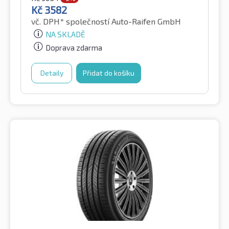
Kč
3582
vč. DPH*
společností Auto-Raifen GmbH
NA SKLADĚ
Doprava zdarma
Detaily
Přidat do košíku