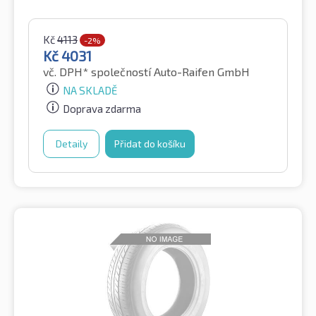
Kč
4113
-2%
Kč
4031
vč. DPH*
společností Auto-Raifen GmbH
NA SKLADĚ
Doprava zdarma
Detaily
Přidat do košíku