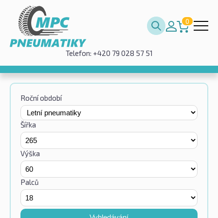
0
Telefon: +420 79 028 57 51
Roční období
Šířka
Výška
Palců
Vyhledávání