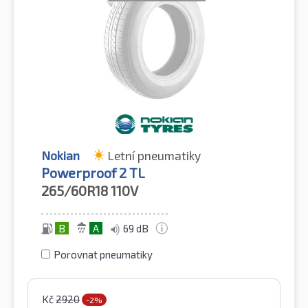
Nokian
Letní pneumatiky
Powerproof 2 TL
265/60R18
110V
B
A
69 dB
Porovnat pneumatiky
Kč
2920
-2%