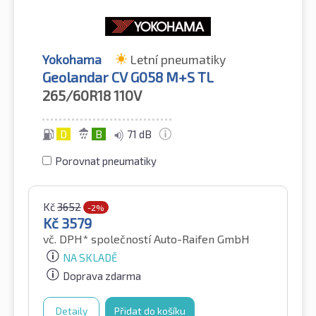
Yokohama
Letní pneumatiky
Geolandar CV G058 M+S TL
265/60R18
110V
D
B
71 dB
Porovnat pneumatiky
Kč
3652
-2%
Kč
3579
vč. DPH*
společností Auto-Raifen GmbH
NA SKLADĚ
Doprava zdarma
Detaily
Přidat do košíku