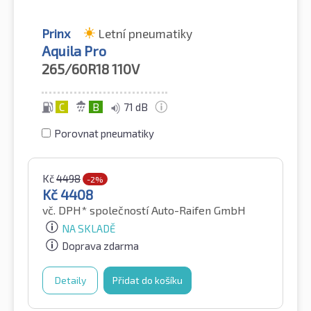
Prinx
Letní pneumatiky
Aquila Pro
265/60R18
110V
C
B
71 dB
Porovnat pneumatiky
Kč
4498
-2%
Kč
4408
vč. DPH*
společností Auto-Raifen GmbH
NA SKLADĚ
Doprava zdarma
Detaily
Přidat do košíku