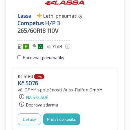
Lassa
Letní pneumatiky
Competus H/P 3
265/60R18
110V
B
A
71 dB
Porovnat pneumatiky
Kč
5180
-2%
Kč
5076
vč. DPH*
společností Auto-Raifen GmbH
NA SKLADĚ
Doprava zdarma
Detaily
Přidat do košíku