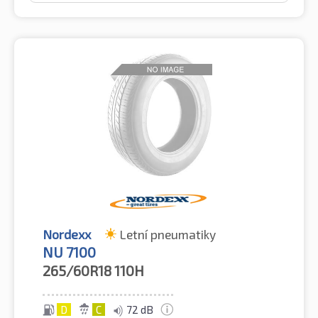
Nordexx
Letní pneumatiky
NU 7100
265/60R18
110H
D
C
72 dB