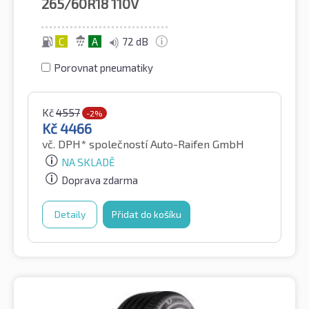
265/60R18
110V
C
A
72 dB
Porovnat pneumatiky
Kč
4557
-2%
Kč
4466
vč. DPH*
společností Auto-Raifen GmbH
NA SKLADĚ
Doprava zdarma
Detaily
Přidat do košíku