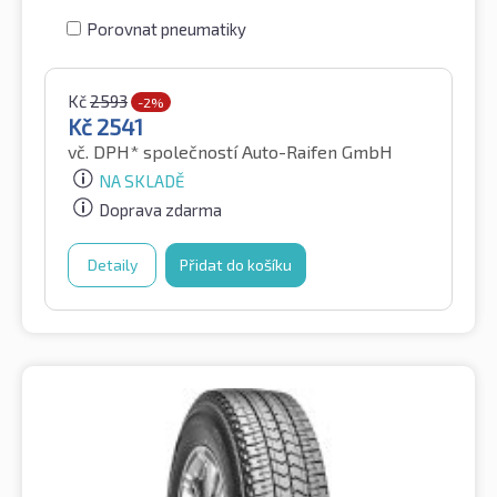
Porovnat pneumatiky
Kč
2593
-2%
Kč
2541
vč. DPH*
společností Auto-Raifen GmbH
NA SKLADĚ
Doprava zdarma
Detaily
Přidat do košíku