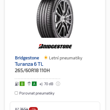
Bridgestone
Letní pneumatiky
Turanza 6 TL
265/60R18
110H
B
A
70 dB
Porovnat pneumatiky
Kč
3654
-2%