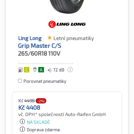
Ling Long
Letní pneumatiky
Grip Master C/S
265/60R18
110V
C
A
72 dB
Porovnat pneumatiky
Kč
4498
-2%
Kč
4408
vč. DPH*
společností Auto-Raifen GmbH
NA SKLADĚ
Doprava zdarma