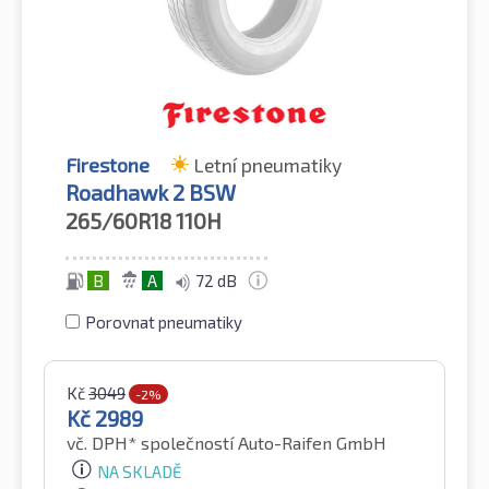
Firestone
Letní pneumatiky
Roadhawk 2 BSW
265/60R18
110H
B
A
72 dB
Porovnat pneumatiky
Kč
3049
-2%
Kč
2989
vč. DPH*
společností Auto-Raifen GmbH
NA SKLADĚ