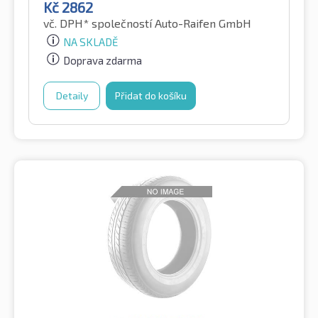
Kč
2862
vč. DPH*
společností Auto-Raifen GmbH
NA SKLADĚ
Doprava zdarma
Detaily
Přidat do košíku