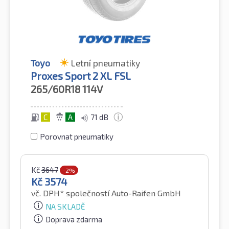
Toyo
Letní pneumatiky
Proxes Sport 2 XL FSL
265/60R18
114V
C
A
71 dB
Porovnat pneumatiky
Kč
3647
-2%
Kč
3574
vč. DPH*
společností Auto-Raifen GmbH
NA SKLADĚ
Doprava zdarma