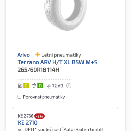
Arivo
Letní pneumatiky
Terrano ARV H/T XL BSW M+S
265/60R18
114H
C
B
72 dB
Porovnat pneumatiky
Kč
2766
-2%
Kč
2710
vč. DPH*
společností Auto-Raifen GmbH