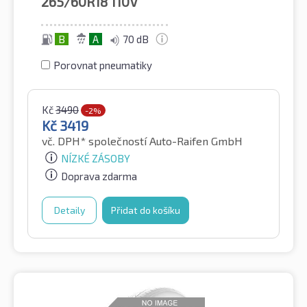
265/60R18
110V
B
A
70 dB
Porovnat pneumatiky
Kč
3490
-2%
Kč
3419
vč. DPH*
společností Auto-Raifen GmbH
NÍZKÉ ZÁSOBY
Doprava zdarma
Detaily
Přidat do košíku