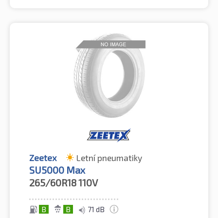
Zeetex
Letní pneumatiky
SU5000 Max
265/60R18
110V
B
B
71 dB