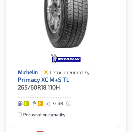
Michelin
Letní pneumatiky
Primacy XC M+S TL
265/60R18
110H
C
E
72 dB
Porovnat pneumatiky