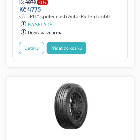
Kč
4873
-2%
Kč
4775
vč. DPH*
společností Auto-Raifen GmbH
NA SKLADĚ
Doprava zdarma
Detaily
Přidat do košíku