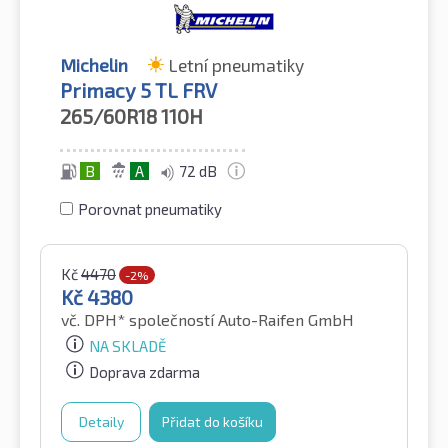
Michelin
Letní pneumatiky
Primacy 5 TL FRV
265/60R18
110H
B
A
72 dB
Porovnat pneumatiky
Kč
4470
-2%
Kč
4380
vč. DPH*
společností Auto-Raifen GmbH
NA SKLADĚ
Doprava zdarma
Detaily
Přidat do košíku