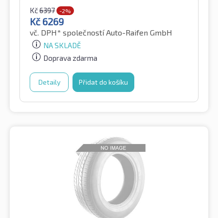
Kč
6397
-2%
Kč
6269
vč. DPH*
společností Auto-Raifen GmbH
NA SKLADĚ
Doprava zdarma
Detaily
Přidat do košíku