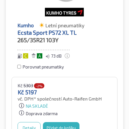
Kumho
Letní pneumatiky
Ecsta Sport PS72 XL TL
265/35R21
103Y
C
A
73 dB
Porovnat pneumatiky
Kč
5303
-2%
Kč
5197
vč. DPH*
společností Auto-Raifen GmbH
NA SKLADĚ
Doprava zdarma
Detaily
Přidat do košíku