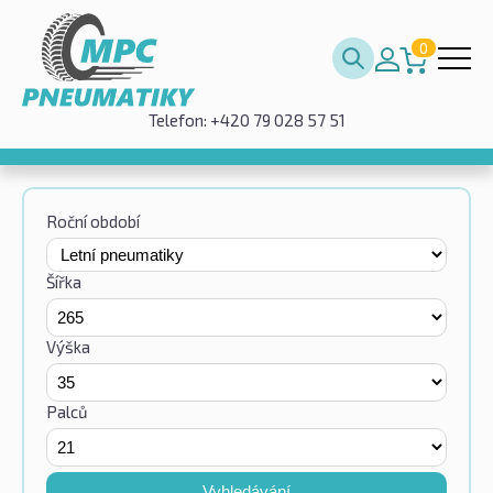
0
Telefon: +420 79 028 57 51
Roční období
Šířka
Výška
Palců
Vyhledávání