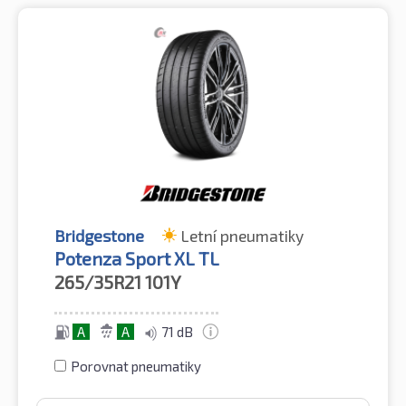
Bridgestone
Letní pneumatiky
Potenza Sport XL TL
265/35R21
101Y
A
A
71 dB
Porovnat pneumatiky