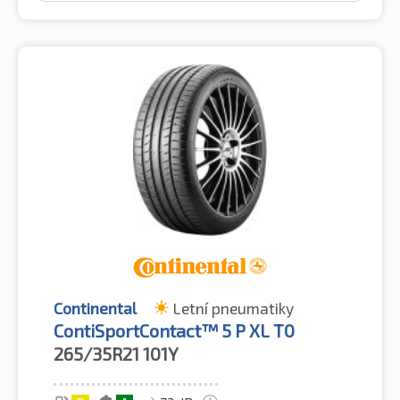
Continental
Letní pneumatiky
ContiSportContact™ 5 P XL T0
265/35R21
101Y