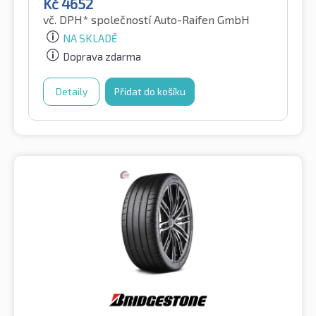
Kč
4652
vč. DPH*
společností Auto-Raifen GmbH
NA SKLADĚ
Doprava zdarma
Detaily
Přidat do košíku