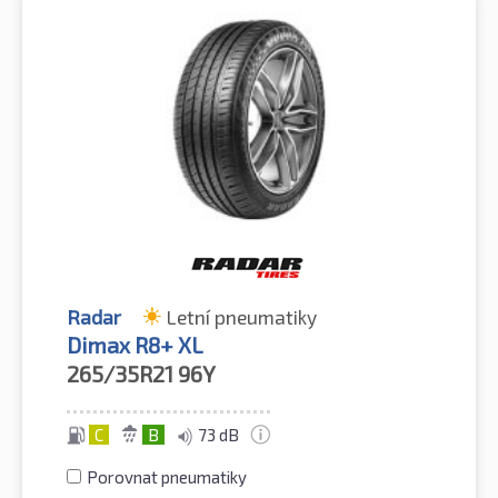
Radar
Letní pneumatiky
Dimax R8+ XL
265/35R21
96Y
C
B
73 dB
Porovnat pneumatiky