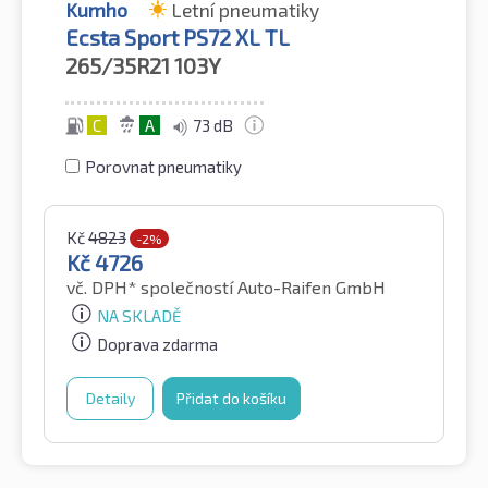
Kumho
Letní pneumatiky
Ecsta Sport PS72 XL TL
265/35R21
103Y
C
A
73 dB
Porovnat pneumatiky
Kč
4823
-2%
Kč
4726
vč. DPH*
společností Auto-Raifen GmbH
NA SKLADĚ
Doprava zdarma
Detaily
Přidat do košíku