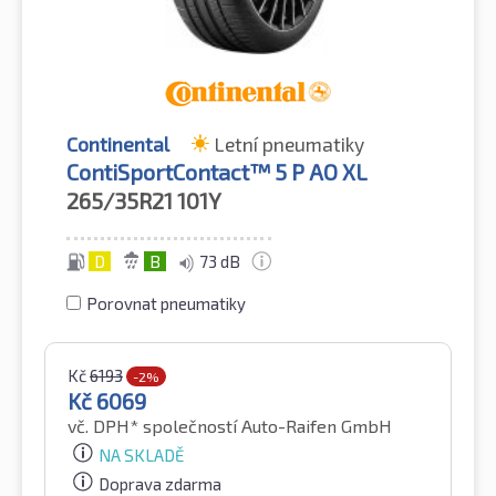
Continental
Letní pneumatiky
ContiSportContact™ 5 P AO XL
265/35R21
101Y
D
B
73 dB
Porovnat pneumatiky
Kč
6193
-2%
Kč
6069
vč. DPH*
společností Auto-Raifen GmbH
NA SKLADĚ
Doprava zdarma