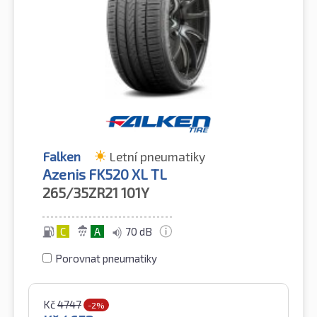
Falken
Letní pneumatiky
Azenis FK520 XL TL
265/35ZR21
101Y
C
A
70 dB
Porovnat pneumatiky
Kč
4747
-2%