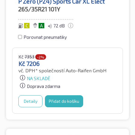
P Zero (PZ4) Sports Car XL Elect
265/35R21
101Y
C
A
72 dB
Porovnat pneumatiky
Kč
7353
-2%
Kč
7206
vč. DPH*
společností Auto-Raifen GmbH
NA SKLADĚ
Doprava zdarma
Detaily
Přidat do košíku