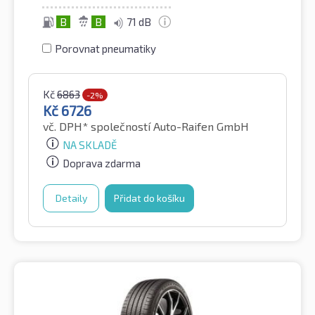
B
B
71 dB
Porovnat pneumatiky
Kč
6863
-2%
Kč
6726
vč. DPH*
společností Auto-Raifen GmbH
NA SKLADĚ
Doprava zdarma
Detaily
Přidat do košíku