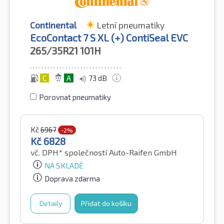
Continental
Letní pneumatiky
EcoContact 7 S XL (+) ContiSeal EVC
265/35R21
101H
C
A
73 dB
Porovnat pneumatiky
Kč
6967
-2%
Kč
6828
vč. DPH*
společností Auto-Raifen GmbH
NA SKLADĚ
Doprava zdarma
Detaily
Přidat do košíku