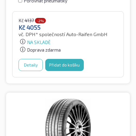
Porovnat pneumatiky
Kč
4137
-2%
Kč
4055
vč. DPH*
společností Auto-Raifen GmbH
NA SKLADĚ
Doprava zdarma
Detaily
Přidat do košíku