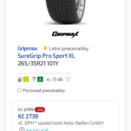
Gripmax
Letní pneumatiky
SureGrip Pro Sport XL
265/35R21
101Y
C
A
73 dB
Porovnat pneumatiky
Kč
2795
-2%
Kč
2739
vč. DPH*
společností Auto-Raifen GmbH
NA SKLADĚ