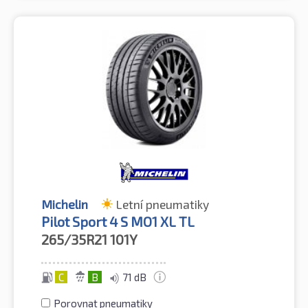
Michelin
Letní pneumatiky
Pilot Sport 4 S MO1 XL TL
265/35R21
101Y
C
B
71 dB
Porovnat pneumatiky