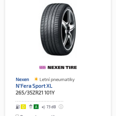
Nexen
Letní pneumatiky
N'Fera Sport XL
265/35ZR21
101Y
D
A
73 dB