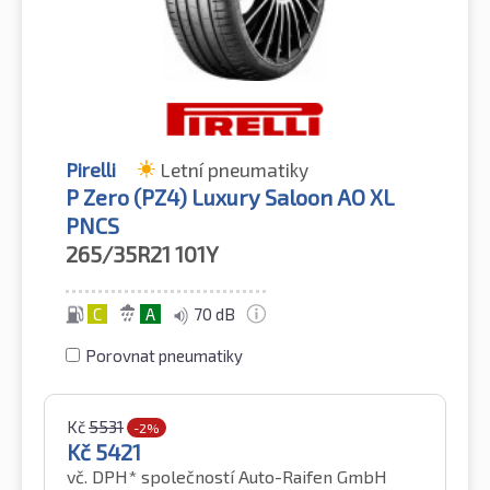
Pirelli
Letní pneumatiky
P Zero (PZ4) Luxury Saloon AO XL
PNCS
265/35R21
101Y
C
A
70 dB
Porovnat pneumatiky
Kč
5531
-2%
Kč
5421
vč. DPH*
společností Auto-Raifen GmbH