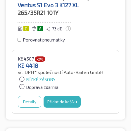
Ventus S1 Evo 3 K127 XL
265/35R21
101Y
C
A
73 dB
Porovnat pneumatiky
Kč
4507
-2%
Kč
4418
vč. DPH*
společností Auto-Raifen GmbH
NÍZKÉ ZÁSOBY
Doprava zdarma
Detaily
Přidat do košíku