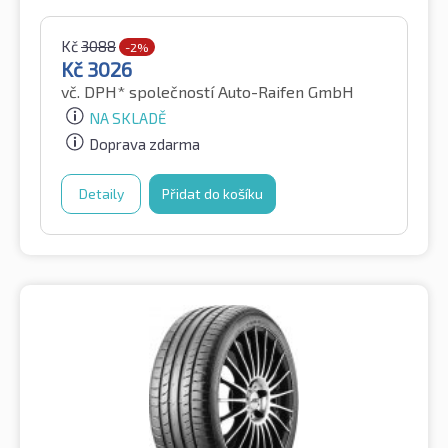
Kč
3088
-2%
Kč
3026
vč. DPH*
společností Auto-Raifen GmbH
NA SKLADĚ
Doprava zdarma
Detaily
Přidat do košíku