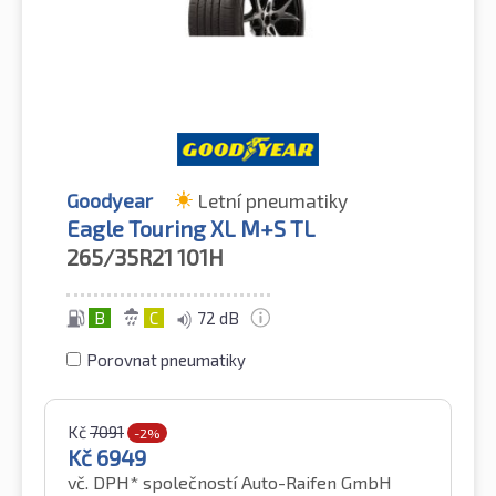
Goodyear
Letní pneumatiky
Eagle Touring XL M+S TL
265/35R21
101H
B
C
72 dB
Porovnat pneumatiky
Kč
7091
-2%
Kč
6949
vč. DPH*
společností Auto-Raifen GmbH