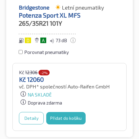
Bridgestone
Letní pneumatiky
Potenza Sport XL MFS
265/35R21
101Y
D
A
73 dB
Porovnat pneumatiky
Kč
12306
-2%
Kč
12060
vč. DPH*
společností Auto-Raifen GmbH
NA SKLADĚ
Doprava zdarma
Detaily
Přidat do košíku