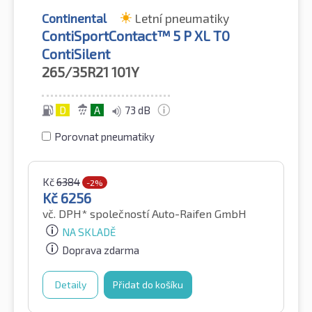
Continental
Letní pneumatiky
ContiSportContact™ 5 P XL T0
ContiSilent
265/35R21
101Y
D
A
73 dB
Porovnat pneumatiky
Kč
6384
-2%
Kč
6256
vč. DPH*
společností Auto-Raifen GmbH
NA SKLADĚ
Doprava zdarma
Detaily
Přidat do košíku