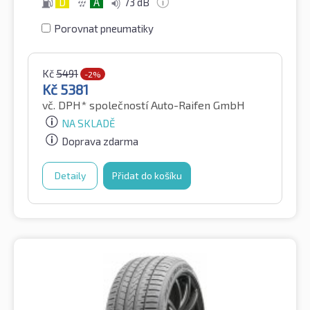
D
A
73 dB
Porovnat pneumatiky
Kč
5491
-2%
Kč
5381
vč. DPH*
společností Auto-Raifen GmbH
NA SKLADĚ
Doprava zdarma
Detaily
Přidat do košíku