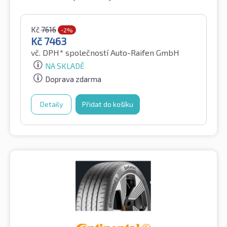
Kč
7616
-2%
Kč
7463
vč. DPH*
společností Auto-Raifen GmbH
NA SKLADĚ
Doprava zdarma
Detaily
Přidat do košíku